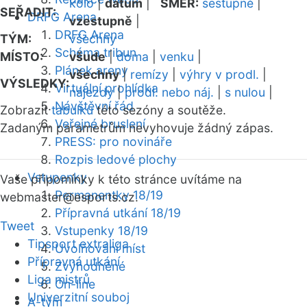
kolo
|
datum
|
SMĚR:
sestupně
|
SEŘADIT:
DRFG Arena
vzestupně
|
DRFG Arena
TÝM:
všechny
Schéma tribun
MÍSTO:
všude
|
doma
|
venku
|
Plánek areny
všechny
|
remízy
|
výhry v prodl.
|
VÝSLEDKY:
Virtuální prohlídka
nájezdy
|
prodl. nebo náj.
|
s nulou
|
Návštěvní řád
Zobrazit
tabulku
této sezóny a soutěže.
Veřejné bruslení
Zadaným parametrům nevyhovuje žádný zápas.
PRESS: pro novináře
Rozpis ledové plochy
Vstupenky
Vaše připomínky k této stránce uvítáme na
Permanentky 18/19
webmaster
@esports.cz.
Přípravná utkání 18/19
Tweet
Vstupenky 18/19
Tipsport extraliga
Uvolňování míst
Přípravná utkání
Zvýhodněné
Liga mistrů
On-line
Univerzitní souboj
A-tým