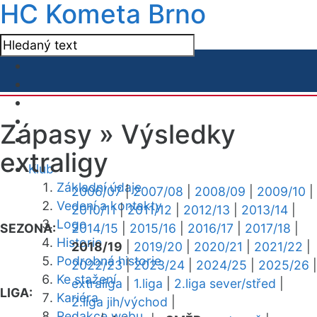
HC Kometa Brno
Zápasy »
Výsledky
extraligy
Klub
Základní údaje
2006/07
|
2007/08
|
2008/09
|
2009/10
|
Vedení a kontakty
2010/11
|
2011/12
|
2012/13
|
2013/14
|
Logo
SEZONA:
2014/15
|
2015/16
|
2016/17
|
2017/18
|
Historie
2018/19
|
2019/20
|
2020/21
|
2021/22
|
Podrobná historie
2022/23
|
2023/24
|
2024/25
|
2025/26
|
Ke stažení
extraliga
|
1.liga
|
2.liga sever/střed
|
LIGA:
Kariéra
2.liga jih/východ
|
Redakce webu