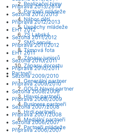
Realizační týmy
Příprava 2013/2014
Partneři mládeže
Sezóna 2012/2013
Nábor dětí
Příprava 2012/2013
Úspěchy mládeže
EHT 2012
ZŠ Labská
Sezóna 2011/2012
SMS servis
Příprava 2011/2012
Týmová fota
EHT 2011
Zápasy juniorů
Sezóna 2010/2011
Zápasy dorostu
Příprava 2010/2011
Partneři
Sezóna 2009/2010
Generální partner
Příprava 2009/2010
GOLD hlavní partner
Sezóna 2008/2009
Hlavní partneři
Příprava 2008/2009
Business partneři
Sezóna 2007/2008
Hrdí partneři
Příprava 2007/2008
Mediální partneři
Sezóna 2006/2007
Partneři mládeže
Příprava 2006/2007