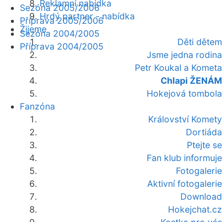
Reklamní nabídka
Sezóna 2005/2006
Hrdý partner - nabídka
Příprava 2005/2006
Žijeme
Sezóna 2004/2005
Děti dětem
Příprava 2004/2005
Jsme jedna rodina
Petr Koukal a Kometa
Chlapi ŽENÁM
Hokejová tombola
Fanzóna
Království Komety
Dortiáda
Ptejte se
Fan klub informuje
Fotogalerie
Aktivní fotogalerie
Download
Hokejchat.cz