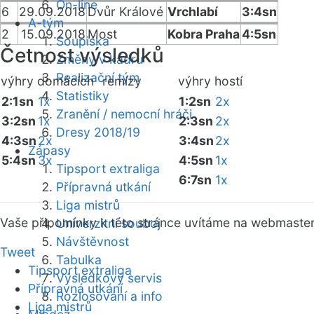
On-line
6
29.09.2018
Dvůr Králové
Vrchlabí
3:4sn
A-tým
2
15.09.2018
Most
Kobra Praha
4:5sn
Soupiska
Četnost výsledků
Změny v kádru
Realizační tým
výhry domácích
remízy
výhry hostí
Statistiky
2:1sn
1x
1:2sn
2x
Zranění / nemocní hráči
3:2sn
1x
2:3sn
2x
Dresy 2018/19
4:3sn
2x
3:4sn
2x
Zápasy
5:4sn
3x
4:5sn
1x
Tipsport extraliga
6:7sn
1x
Přípravná utkání
Liga mistrů
Vaše připomínky k této stránce uvítáme na webmaste
Univerzitní souboj
Návštěvnost
Tweet
Tabulka
Tipsport extraliga
Výsledkový servis
Přípravná utkání
Rozlosování a info
Liga mistrů