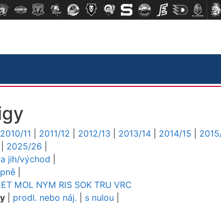
igy
2010/11
|
2011/12
|
2012/13
|
2013/14
|
2014/15
|
2015
|
2025/26
|
ga jih/východ
|
upně
|
LET
MOL
NYM
RIS
SOK
TRU
VRC
dy
|
prodl. nebo náj.
|
s nulou
|