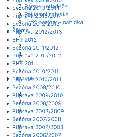
Partneři mládeže
Sezóna 2013/2014
Reklamní nabídka
Příprava 2013/2014
Hrdý partner - nabídka
Sezóna 2012/2013
Žijeme
Příprava 2012/2013
EHT 2012
Sezóna 2011/2012
Příprava 2011/2012
EHT 2011
Sezóna 2010/2011
Fanzóna
Příprava 2010/2011
Sezóna 2009/2010
Příprava 2009/2010
Sezóna 2008/2009
Příprava 2008/2009
Sezóna 2007/2008
Příprava 2007/2008
Sezóna 2006/2007