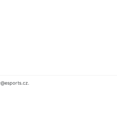
r
@esports.cz.