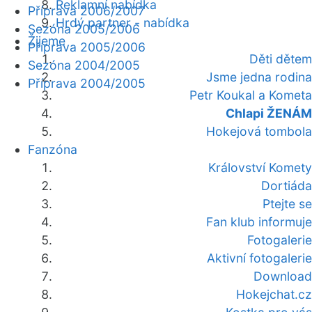
Reklamní nabídka
Příprava 2006/2007
Hrdý partner - nabídka
Sezóna 2005/2006
Žijeme
Příprava 2005/2006
Děti dětem
Sezóna 2004/2005
Jsme jedna rodina
Příprava 2004/2005
Petr Koukal a Kometa
Chlapi ŽENÁM
Hokejová tombola
Fanzóna
Království Komety
Dortiáda
Ptejte se
Fan klub informuje
Fotogalerie
Aktivní fotogalerie
Download
Hokejchat.cz