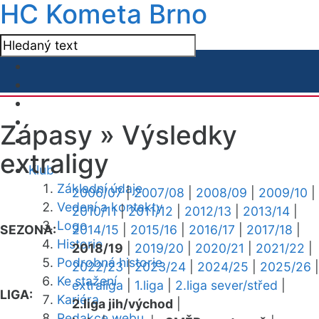
HC Kometa Brno
Zápasy »
Výsledky
extraligy
Klub
Základní údaje
2006/07
|
2007/08
|
2008/09
|
2009/10
|
Vedení a kontakty
2010/11
|
2011/12
|
2012/13
|
2013/14
|
Logo
SEZONA:
2014/15
|
2015/16
|
2016/17
|
2017/18
|
Historie
2018/19
|
2019/20
|
2020/21
|
2021/22
|
Podrobná historie
2022/23
|
2023/24
|
2024/25
|
2025/26
|
Ke stažení
extraliga
|
1.liga
|
2.liga sever/střed
|
LIGA:
Kariéra
2.liga jih/východ
|
Redakce webu