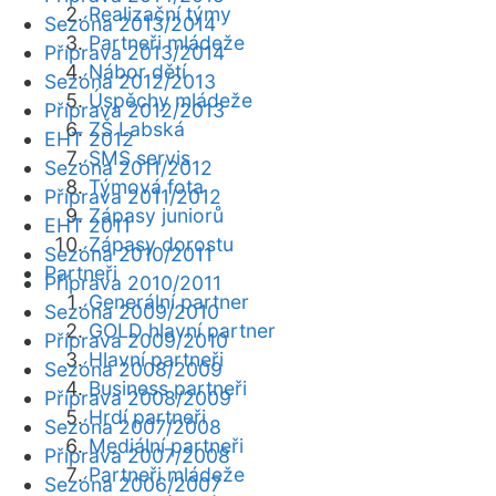
Realizační týmy
Sezóna 2013/2014
Partneři mládeže
Příprava 2013/2014
Nábor dětí
Sezóna 2012/2013
Úspěchy mládeže
Příprava 2012/2013
ZŠ Labská
EHT 2012
SMS servis
Sezóna 2011/2012
Týmová fota
Příprava 2011/2012
Zápasy juniorů
EHT 2011
Zápasy dorostu
Sezóna 2010/2011
Partneři
Příprava 2010/2011
Generální partner
Sezóna 2009/2010
GOLD hlavní partner
Příprava 2009/2010
Hlavní partneři
Sezóna 2008/2009
Business partneři
Příprava 2008/2009
Hrdí partneři
Sezóna 2007/2008
Mediální partneři
Příprava 2007/2008
Partneři mládeže
Sezóna 2006/2007