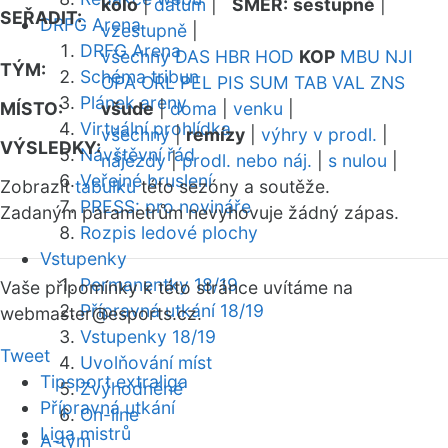
kolo
|
datum
|
SMĚR:
sestupně
|
SEŘADIT:
DRFG Arena
vzestupně
|
DRFG Arena
všechny
DAS
HBR
HOD
KOP
MBU
NJI
TÝM:
Schéma tribun
OPA
ORL
PEL
PIS
SUM
TAB
VAL
ZNS
Plánek areny
MÍSTO:
všude
|
doma
|
venku
|
Virtuální prohlídka
všechny
|
remízy
|
výhry v prodl.
|
VÝSLEDKY:
Návštěvní řád
nájezdy
|
prodl. nebo náj.
|
s nulou
|
Veřejné bruslení
Zobrazit
tabulku
této sezóny a soutěže.
PRESS: pro novináře
Zadaným parametrům nevyhovuje žádný zápas.
Rozpis ledové plochy
Vstupenky
Permanentky 18/19
Vaše připomínky k této stránce uvítáme na
Přípravná utkání 18/19
webmaster
@esports.cz.
Vstupenky 18/19
Tweet
Uvolňování míst
Tipsport extraliga
Zvýhodněné
Přípravná utkání
On-line
Liga mistrů
A-tým