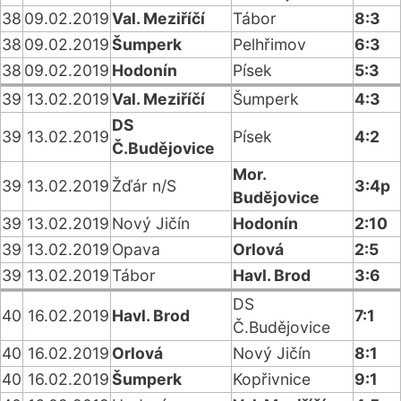
38
09.02.2019
Val. Meziříčí
Tábor
8:3
38
09.02.2019
Šumperk
Pelhřimov
6:3
38
09.02.2019
Hodonín
Písek
5:3
39
13.02.2019
Val. Meziříčí
Šumperk
4:3
DS
39
13.02.2019
Písek
4:2
Č.Budějovice
Mor.
39
13.02.2019
Žďár n/S
3:4p
Budějovice
39
13.02.2019
Nový Jičín
Hodonín
2:10
39
13.02.2019
Opava
Orlová
2:5
39
13.02.2019
Tábor
Havl. Brod
3:6
DS
40
16.02.2019
Havl. Brod
7:1
Č.Budějovice
40
16.02.2019
Orlová
Nový Jičín
8:1
40
16.02.2019
Šumperk
Kopřivnice
9:1