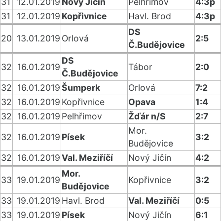
31
12.01.2019
Nový Jičín
Pelhřimov
4:3p
31
12.01.2019
Kopřivnice
Havl. Brod
4:3p
DS
20
13.01.2019
Orlová
2:5
Č.Budějovice
DS
32
16.01.2019
Tábor
2:0
Č.Budějovice
32
16.01.2019
Šumperk
Orlová
7:2
32
16.01.2019
Kopřivnice
Opava
1:4
32
16.01.2019
Pelhřimov
Žďár n/S
2:7
Mor.
32
16.01.2019
Písek
3:2
Budějovice
32
16.01.2019
Val. Meziříčí
Nový Jičín
4:2
Mor.
33
19.01.2019
Kopřivnice
3:2
Budějovice
33
19.01.2019
Havl. Brod
Val. Meziříčí
0:5
33
19.01.2019
Písek
Nový Jičín
6:1