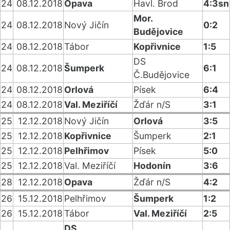
24
08.12.2018
Opava
Havl. Brod
4:3sn
Mor.
24
08.12.2018
Nový Jičín
0:2
Budějovice
24
08.12.2018
Tábor
Kopřivnice
1:5
DS
24
08.12.2018
Šumperk
6:1
Č.Budějovice
24
08.12.2018
Orlová
Písek
6:4
24
08.12.2018
Val. Meziříčí
Žďár n/S
3:1
25
12.12.2018
Nový Jičín
Orlová
3:5
25
12.12.2018
Kopřivnice
Šumperk
2:1
25
12.12.2018
Pelhřimov
Písek
5:0
25
12.12.2018
Val. Meziříčí
Hodonín
3:6
28
12.12.2018
Opava
Žďár n/S
4:2
26
15.12.2018
Pelhřimov
Šumperk
1:2
26
15.12.2018
Tábor
Val. Meziříčí
2:5
DS