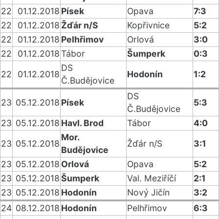
22
01.12.2018
Písek
Opava
7:3
22
01.12.2018
Žďár n/S
Kopřivnice
5:2
22
01.12.2018
Pelhřimov
Orlová
3:0
22
01.12.2018
Tábor
Šumperk
0:3
DS
22
01.12.2018
Hodonín
1:2
Č.Budějovice
DS
23
05.12.2018
Písek
5:3
Č.Budějovice
23
05.12.2018
Havl. Brod
Tábor
4:0
Mor.
23
05.12.2018
Žďár n/S
3:1
Budějovice
23
05.12.2018
Orlová
Opava
5:2
23
05.12.2018
Šumperk
Val. Meziříčí
2:1
23
05.12.2018
Hodonín
Nový Jičín
3:2
24
08.12.2018
Hodonín
Pelhřimov
6:3