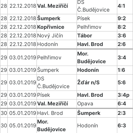
DS
28
22.12.2018
Val. Meziříčí
4:1
Č.Budějovice
28
22.12.2018
Šumperk
Písek
9:2
28
22.12.2018
Kopřivnice
Pelhřimov
8:2
28
22.12.2018
Nový Jičín
Tábor
3:6
28
22.12.2018
Hodonín
Havl. Brod
2:6
Mor.
29
03.01.2019
Pelhřimov
3:4
Budějovice
29
03.01.2019
Šumperk
Hodonín
1:6
DS
29
03.01.2019
Žďár n/S
5:6
Č.Budějovice
29
03.01.2019
Písek
Havl. Brod
3:4p
29
03.01.2019
Val. Meziříčí
Opava
6:4
30
05.01.2019
Havl. Brod
Šumperk
2:3
Mor.
30
05.01.2019
Hodonín
6:3
Budějovice