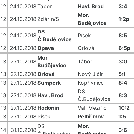
12
24.10.2018
Tábor
Havl. Brod
3:4
Mor.
12
24.10.2018
Žďár n/S
1:2p
Budějovice
DS
12
24.10.2018
Písek
8:5
Č.Budějovice
12
24.10.2018
Opava
Orlová
6:5p
Mor.
13
27.10.2018
Tábor
3:0
Budějovice
13
27.10.2018
Orlová
Nový Jičín
5:1
13
27.10.2018
Šumperk
Kopřivnice
8:4
DS
13
27.10.2018
Havl. Brod
8:3
Č.Budějovice
13
27.10.2018
Hodonín
Val. Meziříčí
10:2
13
27.10.2018
Písek
Pelhřimov
1:5
DS
Mor.
14
31.10.2018
3:6
Č.Budějovice
Budějovice