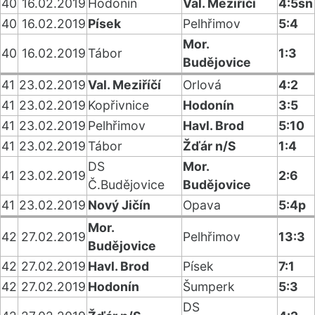
40
16.02.2019
Hodonín
Val. Meziříčí
4:5sn
40
16.02.2019
Písek
Pelhřimov
5:4
Mor.
40
16.02.2019
Tábor
1:3
Budějovice
41
23.02.2019
Val. Meziříčí
Orlová
4:2
41
23.02.2019
Kopřivnice
Hodonín
3:5
41
23.02.2019
Pelhřimov
Havl. Brod
5:10
41
23.02.2019
Tábor
Žďár n/S
1:4
DS
Mor.
41
23.02.2019
2:6
Č.Budějovice
Budějovice
41
23.02.2019
Nový Jičín
Opava
5:4p
Mor.
42
27.02.2019
Pelhřimov
13:3
Budějovice
42
27.02.2019
Havl. Brod
Písek
7:1
42
27.02.2019
Hodonín
Šumperk
5:3
DS