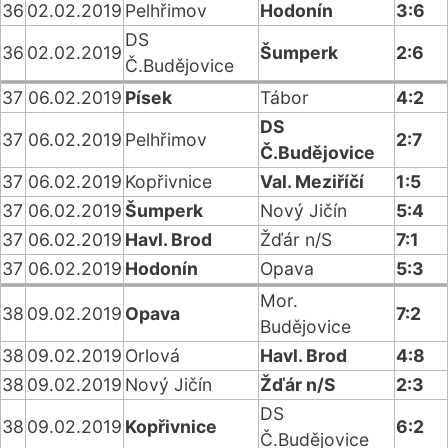
36
02.02.2019
Pelhřimov
Hodonín
3:6
DS
36
02.02.2019
Šumperk
2:6
Č.Budějovice
37
06.02.2019
Písek
Tábor
4:2
DS
37
06.02.2019
Pelhřimov
2:7
Č.Budějovice
37
06.02.2019
Kopřivnice
Val. Meziříčí
1:5
37
06.02.2019
Šumperk
Nový Jičín
5:4
37
06.02.2019
Havl. Brod
Žďár n/S
7:1
37
06.02.2019
Hodonín
Opava
5:3
Mor.
38
09.02.2019
Opava
7:2
Budějovice
38
09.02.2019
Orlová
Havl. Brod
4:8
38
09.02.2019
Nový Jičín
Žďár n/S
2:3
DS
38
09.02.2019
Kopřivnice
6:2
Č.Budějovice