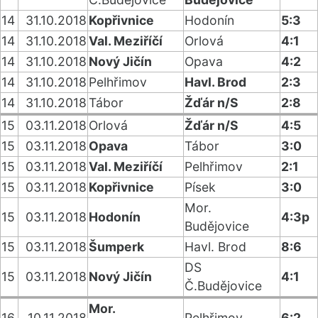
14
31.10.2018
Kopřivnice
Hodonín
5:3
14
31.10.2018
Val. Meziříčí
Orlová
4:1
14
31.10.2018
Nový Jičín
Opava
4:2
14
31.10.2018
Pelhřimov
Havl. Brod
2:3
14
31.10.2018
Tábor
Žďár n/S
2:8
15
03.11.2018
Orlová
Žďár n/S
4:5
15
03.11.2018
Opava
Tábor
3:0
15
03.11.2018
Val. Meziříčí
Pelhřimov
2:1
15
03.11.2018
Kopřivnice
Písek
3:0
Mor.
15
03.11.2018
Hodonín
4:3p
Budějovice
15
03.11.2018
Šumperk
Havl. Brod
8:6
DS
15
03.11.2018
Nový Jičín
4:1
Č.Budějovice
Mor.
16
10.11.2018
Pelhřimov
6:2