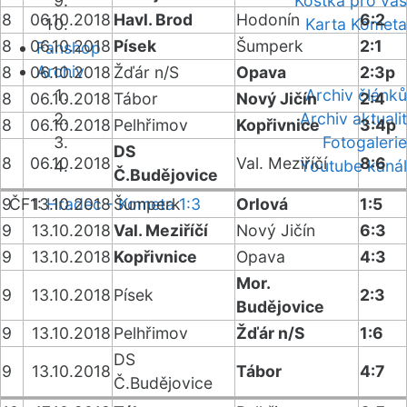
Kostka pro vás
8
06.10.2018
Havl. Brod
Hodonín
6:2
Karta Kometa
8
06.10.2018
Písek
Šumperk
2:1
Fanshop
Archiv
8
06.10.2018
Žďár n/S
Opava
2:3p
Archiv článků
8
06.10.2018
Tábor
Nový Jičín
2:4
Archiv aktualit
8
06.10.2018
Pelhřimov
Kopřivnice
3:4p
Fotogalerie
DS
8
06.10.2018
Val. Meziříčí
8:6
Youtube kanál
Č.Budějovice
ČF1:
9
13.10.2018
Hradec - Kometa 1:3
Šumperk
Orlová
1:5
9
13.10.2018
Val. Meziříčí
Nový Jičín
6:3
9
13.10.2018
Kopřivnice
Opava
4:3
Mor.
9
13.10.2018
Písek
2:3
Budějovice
9
13.10.2018
Pelhřimov
Žďár n/S
1:6
DS
9
13.10.2018
Tábor
4:7
Č.Budějovice