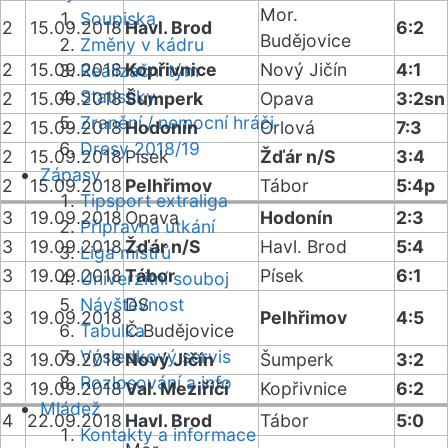
Mor.
Soupiska
2
15.09.2018
Havl. Brod
6:2
Budějovice
Změny v kádru
2
15.09.2018
Kopřivnice
Nový Jičín
4:1
Realizační tým
Statistiky
2
15.09.2018
Šumperk
Opava
3:2sn
Zranění / nemocní hráči
2
15.09.2018
Hodonín
Orlová
7:3
Dresy 2018/19
2
15.09.2018
Písek
Žďár n/S
3:4
Zápasy
2
15.09.2018
Pelhřimov
Tábor
5:4p
Tipsport extraliga
3
19.09.2018
Opava
Hodonín
2:3
Přípravná utkání
3
19.09.2018
Žďár n/S
Havl. Brod
5:4
Liga mistrů
3
19.09.2018
Tábor
Písek
6:1
Univerzitní souboj
Návštěvnost
DS
3
19.09.2018
Pelhřimov
4:5
Tabulka
Č.Budějovice
Výsledkový servis
3
19.09.2018
Nový Jičín
Šumperk
3:2
Rozlosování a info
3
19.09.2018
Val. Meziříčí
Kopřivnice
6:2
Mládež
4
22.09.2018
Havl. Brod
Tábor
5:0
Kontakty a informace