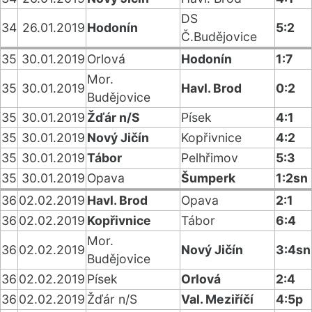
DS
34
26.01.2019
Hodonín
5:2
Č.Budějovice
35
30.01.2019
Orlová
Hodonín
1:7
Mor.
35
30.01.2019
Havl. Brod
0:2
Budějovice
35
30.01.2019
Žďár n/S
Písek
4:1
35
30.01.2019
Nový Jičín
Kopřivnice
4:2
35
30.01.2019
Tábor
Pelhřimov
5:3
35
30.01.2019
Opava
Šumperk
1:2sn
36
02.02.2019
Havl. Brod
Opava
2:1
36
02.02.2019
Kopřivnice
Tábor
6:4
Mor.
36
02.02.2019
Nový Jičín
3:4sn
Budějovice
36
02.02.2019
Písek
Orlová
2:4
36
02.02.2019
Žďár n/S
Val. Meziříčí
4:5p