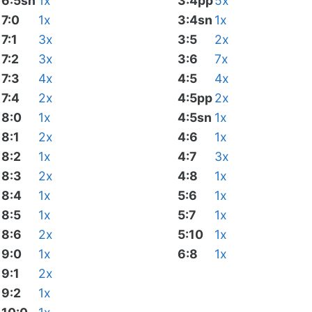
6:5sn
1x
3:4pp
5x
7:0
1x
3:4sn
1x
7:1
3x
3:5
2x
7:2
3x
3:6
7x
7:3
4x
4:5
4x
7:4
2x
4:5pp
2x
8:0
1x
4:5sn
1x
8:1
2x
4:6
1x
8:2
1x
4:7
3x
8:3
2x
4:8
1x
8:4
1x
5:6
1x
8:5
1x
5:7
1x
8:6
2x
5:10
1x
9:0
1x
6:8
1x
9:1
2x
9:2
1x