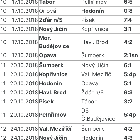
10
17.10.2018
Tábor
Pelhřimov
6:5
10
17.10.2018
Orlová
Hodonín
0:8
10
17.10.2018
Žďár n/S
Písek
7:4
10
17.10.2018
Nový Jičín
Kopřivnice
3:1
Mor.
10
17.10.2018
Havl. Brod
4:2
Budějovice
10
17.10.2018
Opava
Šumperk
2:1sn
11
20.10.2018
Šumperk
Nový Jičín
6:1
11
20.10.2018
Kopřivnice
Val. Meziříčí
5:4p
11
20.10.2018
Hodonín
Opava
5:1
11
20.10.2018
Havl. Brod
Žďár n/S
6:3
11
20.10.2018
Písek
Tábor
3:2
DS
11
20.10.2018
Pelhřimov
5:4p
Č.Budějovice
12
24.10.2018
Val. Meziříčí
Šumperk
4:2
12
24.10.2018
Nový Jičín
Hodonín
4:3