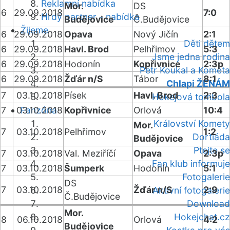
Reklamní nabídka
Mor.
DS
6
29.09.2018
7:0
Hrdý partner - nabídka
Budějovice
Č.Budějovice
Žijeme
6
29.09.2018
Opava
Nový Jičín
2:1
Děti dětem
6
29.09.2018
Havl. Brod
Pelhřimov
5:3
Jsme jedna rodina
6
29.09.2018
Hodonín
Kopřivnice
2:3p
Petr Koukal a Kometa
6
29.09.2018
Žďár n/S
Tábor
8:1
Chlapi ŽENÁM
7
03.10.2018
Písek
Havl. Brod
2:3
Hokejová tombola
7
03.10.2018
Fanzóna
Kopřivnice
Orlová
10:4
Království Komety
Mor.
7
03.10.2018
Pelhřimov
1:2
Dortiáda
Budějovice
Ptejte se
7
03.10.2018
Val. Meziříčí
Opava
2:3p
Fan klub informuje
7
03.10.2018
Šumperk
Hodonín
5:1
Fotogalerie
DS
7
03.10.2018
Žďár n/S
2:9
Aktivní fotogalerie
Č.Budějovice
Download
Mor.
Hokejchat.cz
8
06.10.2018
Orlová
4:2
Budějovice