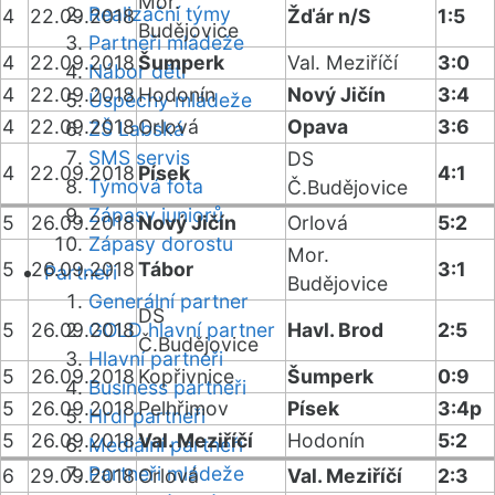
Mor.
Realizační týmy
4
22.09.2018
Žďár n/S
1:5
Budějovice
Partneři mládeže
4
22.09.2018
Šumperk
Val. Meziříčí
3:0
Nábor dětí
4
22.09.2018
Hodonín
Nový Jičín
3:4
Úspěchy mládeže
4
22.09.2018
Orlová
Opava
3:6
ZŠ Labská
SMS servis
DS
4
22.09.2018
Písek
4:1
Týmová fota
Č.Budějovice
Zápasy juniorů
5
26.09.2018
Nový Jičín
Orlová
5:2
Zápasy dorostu
Mor.
5
26.09.2018
Tábor
3:1
Partneři
Budějovice
Generální partner
DS
5
26.09.2018
GOLD hlavní partner
Havl. Brod
2:5
Č.Budějovice
Hlavní partneři
5
26.09.2018
Kopřivnice
Šumperk
0:9
Business partneři
5
26.09.2018
Pelhřimov
Písek
3:4p
Hrdí partneři
5
26.09.2018
Val. Meziříčí
Hodonín
5:2
Mediální partneři
Partneři mládeže
6
29.09.2018
Orlová
Val. Meziříčí
2:3