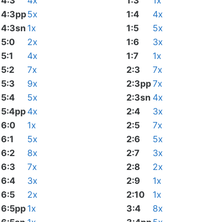
4:3
4x
1:3
1x
4:3pp
5x
1:4
4x
4:3sn
1x
1:5
5x
5:0
2x
1:6
3x
5:1
4x
1:7
1x
5:2
7x
2:3
7x
5:3
9x
2:3pp
7x
5:4
5x
2:3sn
4x
5:4pp
4x
2:4
3x
6:0
1x
2:5
7x
6:1
5x
2:6
5x
6:2
8x
2:7
3x
6:3
7x
2:8
2x
6:4
3x
2:9
1x
6:5
2x
2:10
1x
6:5pp
1x
3:4
8x