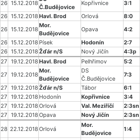
26
15.12.2018
Kopřivnice
3:1
Č.Budějovice
26
15.12.2018
Havl. Brod
Orlová
8:0
Mor.
26
15.12.2018
Opava
4:2
Budějovice
26
15.12.2018
Písek
Hodonín
2:7
26
15.12.2018
Žďár n/S
Nový Jičín
4:3p
27
19.12.2018
Havl. Brod
Pelhřimov
5:2
Mor.
DS
27
19.12.2018
7:3
Budějovice
Č.Budějovice
27
19.12.2018
Žďár n/S
Tábor
6:1
27
19.12.2018
Hodonín
Kopřivnice
3:4
27
19.12.2018
Orlová
Val. Meziříčí
2:3sn
27
19.12.2018
Opava
Nový Jičín
2:3sn
Mor.
28
22.12.2018
Orlová
1:4
Budějovice