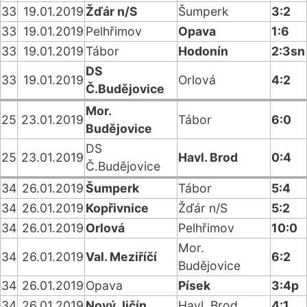
33
19.01.2019
Žďár n/S
Šumperk
3:2
33
19.01.2019
Pelhřimov
Opava
1:6
33
19.01.2019
Tábor
Hodonín
2:3sn
DS
33
19.01.2019
Orlová
4:2
Č.Budějovice
Mor.
25
23.01.2019
Tábor
6:0
Budějovice
DS
25
23.01.2019
Havl. Brod
0:4
Č.Budějovice
34
26.01.2019
Šumperk
Tábor
5:4
34
26.01.2019
Kopřivnice
Žďár n/S
5:2
34
26.01.2019
Orlová
Pelhřimov
10:0
Mor.
34
26.01.2019
Val. Meziříčí
6:2
Budějovice
34
26.01.2019
Opava
Písek
3:4p
34
26.01.2019
Nový Jičín
Havl. Brod
4:1