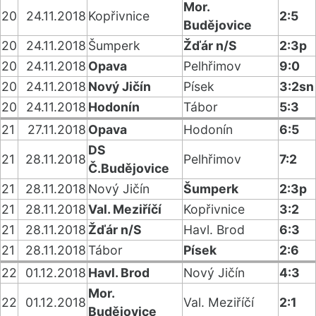
Mor.
20
24.11.2018
Kopřivnice
2:5
Budějovice
20
24.11.2018
Šumperk
Žďár n/S
2:3p
20
24.11.2018
Opava
Pelhřimov
9:0
20
24.11.2018
Nový Jičín
Písek
3:2sn
20
24.11.2018
Hodonín
Tábor
5:3
21
27.11.2018
Opava
Hodonín
6:5
DS
21
28.11.2018
Pelhřimov
7:2
Č.Budějovice
21
28.11.2018
Nový Jičín
Šumperk
2:3p
21
28.11.2018
Val. Meziříčí
Kopřivnice
3:2
21
28.11.2018
Žďár n/S
Havl. Brod
6:3
21
28.11.2018
Tábor
Písek
2:6
22
01.12.2018
Havl. Brod
Nový Jičín
4:3
Mor.
22
01.12.2018
Val. Meziříčí
2:1
Budějovice