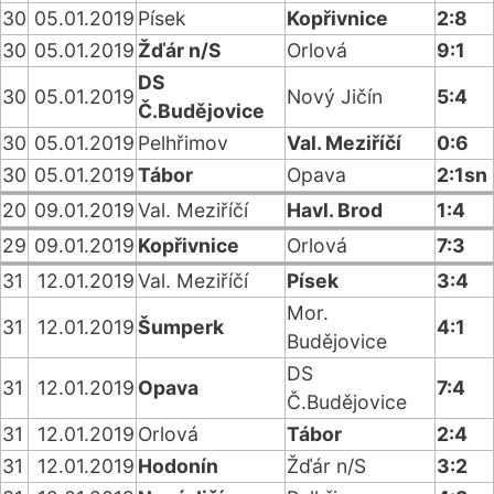
30
05.01.2019
Písek
Kopřivnice
2:8
30
05.01.2019
Žďár n/S
Orlová
9:1
DS
30
05.01.2019
Nový Jičín
5:4
Č.Budějovice
30
05.01.2019
Pelhřimov
Val. Meziříčí
0:6
30
05.01.2019
Tábor
Opava
2:1sn
20
09.01.2019
Val. Meziříčí
Havl. Brod
1:4
29
09.01.2019
Kopřivnice
Orlová
7:3
31
12.01.2019
Val. Meziříčí
Písek
3:4
Mor.
31
12.01.2019
Šumperk
4:1
Budějovice
DS
31
12.01.2019
Opava
7:4
Č.Budějovice
31
12.01.2019
Orlová
Tábor
2:4
31
12.01.2019
Hodonín
Žďár n/S
3:2