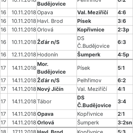
Budějovice
16
10.11.2018
Opava
Val. Meziříčí
4:6
16
10.11.2018
Havl. Brod
Písek
3:6
16
10.11.2018
Orlová
Kopřivnice
2:3p
DS
16
10.11.2018
Žďár n/S
6:3
Č.Budějovice
16
12.11.2018
Hodonín
Šumperk
4:5p
Mor.
17
14.11.2018
Písek
5:1
Budějovice
17
14.11.2018
Žďár n/S
Pelhřimov
6:2
17
14.11.2018
Nový Jičín
Val. Meziříčí
4:1
DS
17
14.11.2018
Tábor
3:4
Č.Budějovice
17
14.11.2018
Opava
Kopřivnice
2:1
17
14.11.2018
Orlová
Šumperk
3:2sn
18
17.11.2018
Havl. Brod
Kopřivnice
5:3