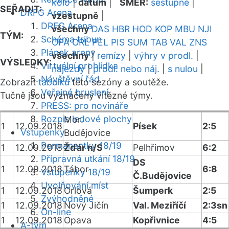
kolo
|
datum
|
SMĚR:
sestupně
|
SEŘADIT:
DRFG Arena
vzestupně
|
DRFG Arena
všechny
DAS
HBR
HOD
KOP
MBU
NJI
TÝM:
Schéma tribun
OPA
ORL
PEL
PIS
SUM
TAB
VAL
ZNS
Plánek areny
všechny
|
remízy
|
výhry v prodl.
|
VÝSLEDKY:
Virtuální prohlídka
nájezdy
|
prodl. nebo náj.
|
s nulou
|
Návštěvní řád
Zobrazit
tabulku
této sezóny a soutěže.
Veřejné bruslení
Tučně jsou vyznačeny vítězné týmy.
PRESS: pro novináře
Rozpis ledové plochy
Mor.
1
12.09.2018
Písek
2:5
Vstupenky
Budějovice
Permanentky 18/19
1
12.09.2018
Žďár n/S
Pelhřimov
6:2
Přípravná utkání 18/19
DS
1
12.09.2018
Tábor
6:8
Vstupenky 18/19
Č.Budějovice
Uvolňování míst
1
12.09.2018
Orlová
Šumperk
2:5
Zvýhodněné
1
12.09.2018
Nový Jičín
Val. Meziříčí
2:3sn
On-line
1
12.09.2018
Opava
Kopřivnice
4:5
A-tým