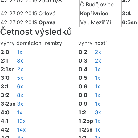
42
27.02.2019
Žďár n/S
4:2
Č.Budějovice
42
27.02.2019
Orlová
Kopřivnice
3:4
42
27.02.2019
Opava
Val. Meziříčí
6:5sn
Četnost výsledků
výhry domácích
remízy
výhry hostí
2:0
1x
0:2
2x
2:1
8x
0:3
2x
2:1sn
2x
0:4
1x
3:0
5x
0:5
1x
3:1
6x
0:6
1x
3:2
8x
0:8
1x
3:2sn
3x
0:9
1x
4:0
1x
1:2
3x
4:1
10x
1:2pp
1x
4:2
14x
1:2sn
1x