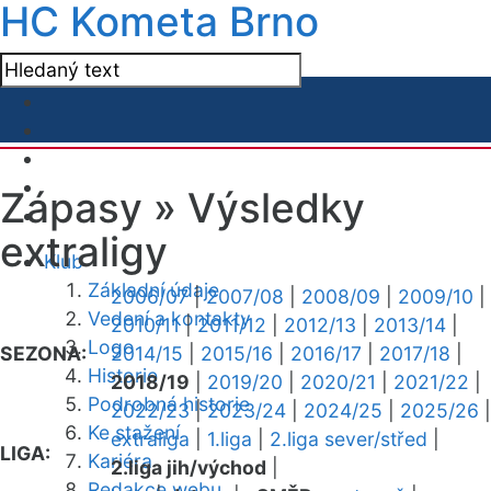
HC Kometa Brno
Zápasy »
Výsledky
extraligy
Klub
Základní údaje
2006/07
|
2007/08
|
2008/09
|
2009/10
|
Vedení a kontakty
2010/11
|
2011/12
|
2012/13
|
2013/14
|
Logo
SEZONA:
2014/15
|
2015/16
|
2016/17
|
2017/18
|
Historie
2018/19
|
2019/20
|
2020/21
|
2021/22
|
Podrobná historie
2022/23
|
2023/24
|
2024/25
|
2025/26
|
Ke stažení
extraliga
|
1.liga
|
2.liga sever/střed
|
LIGA:
Kariéra
2.liga jih/východ
|
Redakce webu