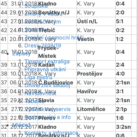
45
31.01.2018
Kladno
K. Vary
0:4
Soupiska
44
29.01.2018
Benátky n/J
K. Vary
2:0
Změny v kádru
43
27.01.2018
K. Vary
Ústí n/L
5:1
Realizační tým
Statistiky
42
24.01.2018
Třebíč
K. Vary
0:2
Zranění / nemocní hráči
41
20.01.2018
K. Vary
Vsetín
1:2
Dresy 2018/19
Frýdek-
40
17.01.2018
K. Vary
0:4
Zápasy
Místek
Tipsport extraliga
39
13.01.2018
Kadaň
K. Vary
2:4
Přípravná utkání
38
10.01.2018
K. Vary
Prostějov
4:0
Liga mistrů
37
06.01.2018
Č.Budějovice
K. Vary
2:1sn
Univerzitní souboj
36
04.01.2018
K. Vary
Havířov
3:1
Návštěvnost
35
29.12.2017
Slavia
K. Vary
2:1sn
Tabulka
34
27.12.2017
Výsledkový servis
K. Vary
Litoměřice
2:1p
Rozlosování a info
33
22.12.2017
Přerov
K. Vary
1:6
Mládež
32
20.12.2017
Kladno
K. Vary
3:2sn
Kontakty a informace
31
18.12.2017
Benátky n/J
K. Vary
0:6