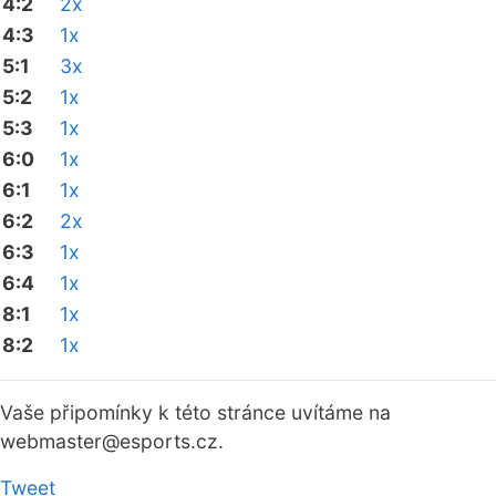
4:2
2x
4:3
1x
5:1
3x
5:2
1x
5:3
1x
6:0
1x
6:1
1x
6:2
2x
6:3
1x
6:4
1x
8:1
1x
8:2
1x
Vaše připomínky k této stránce uvítáme na
webmaster
@esports.cz.
Tweet