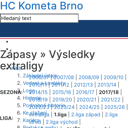
HC Kometa Brno
Zápasy »
Výsledky
extraligy
Klub
Základní údaje
2006/07
|
2007/08
|
2008/09
|
2009/10
|
Vedení a kontakty
2010/11
|
2011/12
|
2012/13
|
2013/14
|
Logo
SEZONA:
2014/15
|
2015/16
|
2016/17
|
2017/18
|
Historie
2018/19
|
2019/20
|
2020/21
|
2021/22
|
Podrobná historie
2022/23
|
2023/24
|
2024/25
|
2025/26
|
Ke stažení
extraliga
|
1.liga
|
2.liga západ
|
2.liga
LIGA:
Kariéra
střed
|
2.liga východ
|
Redakce webu