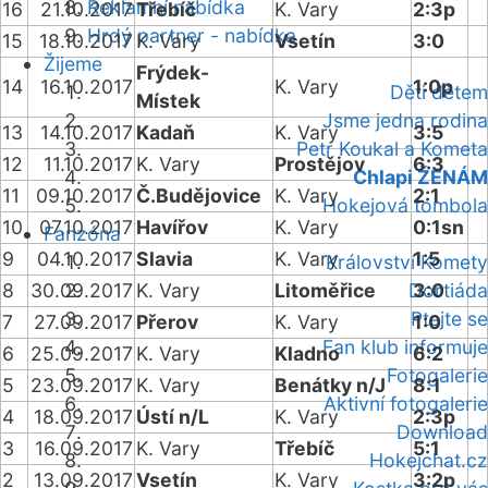
Reklamní nabídka
16
21.10.2017
Třebíč
K. Vary
2:3p
Hrdý partner - nabídka
15
18.10.2017
K. Vary
Vsetín
3:0
Žijeme
Frýdek-
14
16.10.2017
K. Vary
1:0p
Děti dětem
Místek
Jsme jedna rodina
13
14.10.2017
Kadaň
K. Vary
3:5
Petr Koukal a Kometa
12
11.10.2017
K. Vary
Prostějov
6:3
Chlapi ŽENÁM
11
09.10.2017
Č.Budějovice
K. Vary
2:1
Hokejová tombola
10
07.10.2017
Havířov
K. Vary
0:1sn
Fanzóna
9
04.10.2017
Slavia
K. Vary
1:5
Království Komety
8
30.09.2017
K. Vary
Litoměřice
Dortiáda
3:0
Ptejte se
7
27.09.2017
Přerov
K. Vary
1:0
Fan klub informuje
6
25.09.2017
K. Vary
Kladno
6:2
Fotogalerie
5
23.09.2017
K. Vary
Benátky n/J
8:1
Aktivní fotogalerie
4
18.09.2017
Ústí n/L
K. Vary
2:3p
Download
3
16.09.2017
K. Vary
Třebíč
5:1
Hokejchat.cz
2
13.09.2017
Vsetín
K. Vary
3:2p