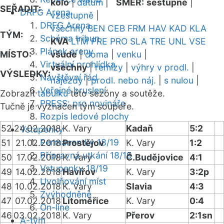
kolo
|
datum
|
SMĚR:
sestupně
|
SEŘADIT:
DRFG Arena
vzestupně
|
DRFG Arena
všechny
BEN
CEB
FRM
HAV
KAD
KLA
TÝM:
Schéma tribun
KVA
LTM
PRE
PRO
SLA
TRE
UNL
VSE
Plánek areny
MÍSTO:
všude
|
doma
|
venku
|
Virtuální prohlídka
všechny
|
remízy
|
výhry v prodl.
|
VÝSLEDKY:
Návštěvní řád
nájezdy
|
prodl. nebo náj.
|
s nulou
|
Veřejné bruslení
Zobrazit
tabulku
této sezóny a soutěže.
PRESS: pro novináře
Tučně je vyznačen tým soupeře.
Rozpis ledové plochy
52
24.02.2018
K. Vary
Kadaň
5:2
Vstupenky
Permanentky 18/19
51
21.02.2018
Prostějov
K. Vary
1:2
Přípravná utkání 18/19
50
17.02.2018
K. Vary
Č.Budějovice
4:1
Vstupenky 18/19
49
14.02.2018
Havířov
K. Vary
3:2p
Uvolňování míst
48
10.02.2018
K. Vary
Slavia
4:3
Zvýhodněné
47
07.02.2018
Litoměřice
K. Vary
0:4
On-line
46
03.02.2018
K. Vary
Přerov
2:1sn
A-tým