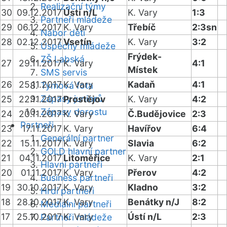
Realizační týmy
30
09.12.2017
Ústí n/L
K. Vary
1:3
Partneři mládeže
29
06.12.2017
K. Vary
Třebíč
2:3sn
Nábor dětí
28
02.12.2017
Vsetín
K. Vary
3:2
Úspěchy mládeže
Frýdek-
ZŠ Labská
27
29.11.2017
K. Vary
4:1
Místek
SMS servis
26
25.11.2017
K. Vary
Kadaň
4:1
Týmová fota
Zápasy juniorů
25
22.11.2017
Prostějov
K. Vary
4:2
Zápasy dorostu
24
20.11.2017
K. Vary
Č.Budějovice
2:3
Partneři
23
17.11.2017
K. Vary
Havířov
6:4
Generální partner
22
15.11.2017
K. Vary
Slavia
6:2
GOLD hlavní partner
21
04.11.2017
Litoměřice
K. Vary
2:1
Hlavní partneři
20
01.11.2017
K. Vary
Přerov
4:2
Business partneři
19
30.10.2017
K. Vary
Kladno
3:2
Hrdí partneři
18
28.10.2017
K. Vary
Benátky n/J
8:2
Mediální partneři
17
25.10.2017
K. Vary
Ústí n/L
2:3
Partneři mládeže