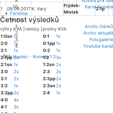
Kostka pro vás
Frýdek-
Karta Kometa
1
09.09.2017
K. Vary
2:1p
Místek
Fanshop
Četnost výsledků
Archiv
Archiv článků
výhry KVA |
remízy |
prohry KVA
Archiv aktualit
1:0sn
1x
0:1
1x
Fotogalerie
2:0
1x
0:1pp
1x
Youtube kanál
2:1
1x
0:2
1x
ČF1:
Hradec - Kometa 1:3
2:1pp
2x
1:2
3x
2:1sn
1x
1:2sn
2x
3:0
2x
2:3
3x
3:1
2x
2:3pp
2x
3:2
1x
2:3sn
2x
3:2pp
2x
2:4
1x
4:0
4x
4:1
3x