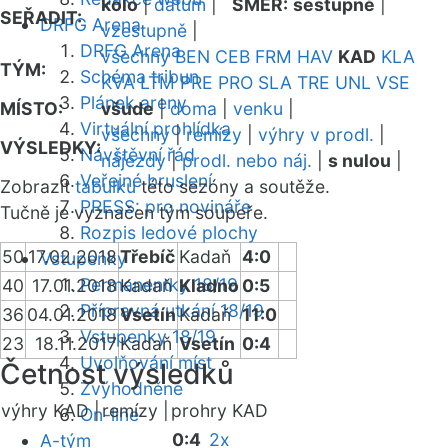
kolo
|
datum
|
SMĚR:
sestupně
|
SEŘADIT:
DRFG Arena
vzestupně
|
DRFG Arena
všechny
BEN
CEB
FRM
HAV
KAD
KLA
TÝM:
Schéma tribun
KVA
LTM
PRE
PRO
SLA
TRE
UNL
VSE
Plánek areny
MÍSTO:
všude
|
doma
|
venku
|
Virtuální prohlídka
všechny
|
remízy
|
výhry v prodl.
|
VÝSLEDKY:
Návštěvní řád
nájezdy
|
prodl. nebo náj.
|
s nulou
|
Veřejné bruslení
Zobrazit
tabulku
této sezóny a soutěže.
PRESS: pro novináře
Tučně je vyznačen tým soupeře.
Rozpis ledové plochy
50
17.02.2018
Třebíč
Kadaň
4:0
Vstupenky
Permanentky 18/19
40
17.01.2018
Kadaň
Kladno
0:5
Přípravná utkání 18/19
36
04.01.2018
Vsetín
Kadaň
11:0
Vstupenky 18/19
23
18.11.2017
Kadaň
Vsetín
0:4
Uvolňování míst
Četnost výsledků
Zvýhodněné
výhry KAD |
remízy |
prohry KAD
On-line
0:4
2x
A-tým