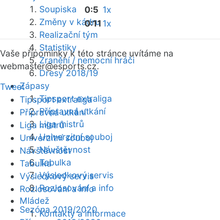
Soupiska
0:5
1x
Změny v kádru
0:11
1x
Realizační tým
Statistiky
Vaše připomínky k této stránce uvítáme na
Zranění / nemocní hráči
webmaster
@esports.cz.
Dresy 2018/19
Zápasy
Tweet
Tipsport extraliga
Tipsport extraliga
Přípravná utkání
Přípravná utkání
Liga mistrů
Liga mistrů
Univerzitní souboj
Univerzitní souboj
Návštěvnost
Návštěvnost
Tabulka
Tabulka
Výsledkový servis
Výsledkový servis
Rozlosování a info
Rozlosování a info
Mládež
Sezóna 2019/2020
Kontakty a informace