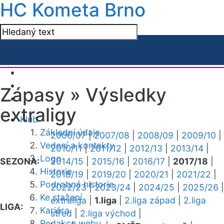
HC Kometa Brno
Zápasy »
Výsledky
extraligy
Klub
Základní údaje
2006/07
|
2007/08
|
2008/09
|
2009/10
|
Vedení a kontakty
2010/11
|
2011/12
|
2012/13
|
2013/14
|
Logo
SEZONA:
2014/15
|
2015/16
|
2016/17
|
2017/18
|
Historie
2018/19
|
2019/20
|
2020/21
|
2021/22
|
Podrobná historie
2022/23
|
2023/24
|
2024/25
|
2025/26
|
Ke stažení
extraliga
|
1.liga
|
2.liga západ
|
2.liga
LIGA:
Kariéra
střed
|
2.liga východ
|
Redakce webu