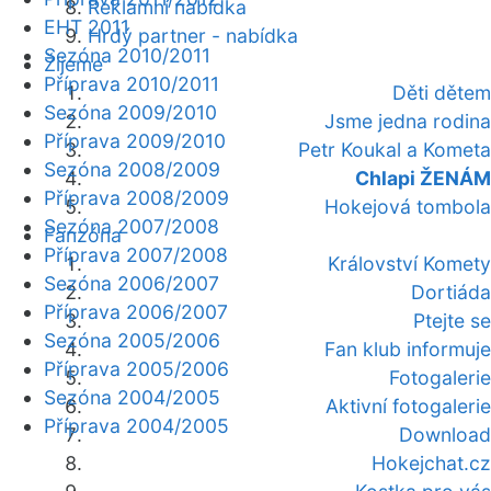
Reklamní nabídka
EHT 2011
Hrdý partner - nabídka
Sezóna 2010/2011
Žijeme
Příprava 2010/2011
Děti dětem
Sezóna 2009/2010
Jsme jedna rodina
Příprava 2009/2010
Petr Koukal a Kometa
Sezóna 2008/2009
Chlapi ŽENÁM
Příprava 2008/2009
Hokejová tombola
Sezóna 2007/2008
Fanzóna
Příprava 2007/2008
Království Komety
Sezóna 2006/2007
Dortiáda
Příprava 2006/2007
Ptejte se
Sezóna 2005/2006
Fan klub informuje
Příprava 2005/2006
Fotogalerie
Sezóna 2004/2005
Aktivní fotogalerie
Příprava 2004/2005
Download
Hokejchat.cz