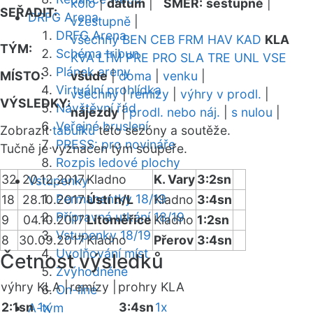
kolo
|
datum
|
SMĚR:
sestupně
|
SEŘADIT:
DRFG Arena
vzestupně
|
DRFG Arena
všechny
BEN
CEB
FRM
HAV
KAD
KLA
TÝM:
Schéma tribun
KVA
LTM
PRE
PRO
SLA
TRE
UNL
VSE
Plánek areny
MÍSTO:
všude
|
doma
|
venku
|
Virtuální prohlídka
všechny
|
remízy
|
výhry v prodl.
|
VÝSLEDKY:
Návštěvní řád
nájezdy
|
prodl. nebo náj.
|
s nulou
|
Veřejné bruslení
Zobrazit
tabulku
této sezóny a soutěže.
PRESS: pro novináře
Tučně je vyznačen tým soupeře.
Rozpis ledové plochy
32
20.12.2017
Kladno
K. Vary
3:2sn
Vstupenky
Permanentky 18/19
18
28.10.2017
Ústí n/L
Kladno
3:4sn
Přípravná utkání 18/19
9
04.10.2017
Litoměřice
Kladno
1:2sn
Vstupenky 18/19
8
30.09.2017
Kladno
Přerov
3:4sn
Uvolňování míst
Četnost výsledků
Zvýhodněné
výhry KLA |
remízy |
prohry KLA
On-line
2:1sn
1x
3:4sn
1x
A-tým