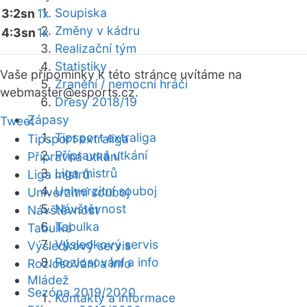
Soupiska
3:2sn
1x
Změny v kádru
4:3sn
1x
Realizační tým
Statistiky
Vaše připomínky k této stránce uvítáme na
Zranění / nemocní hráči
webmaster
@esports.cz.
Dresy 2018/19
Zápasy
Tweet
Tipsport extraliga
Tipsport extraliga
Přípravná utkání
Přípravná utkání
Liga mistrů
Liga mistrů
Univerzitní souboj
Univerzitní souboj
Návštěvnost
Návštěvnost
Tabulka
Tabulka
Výsledkový servis
Výsledkový servis
Rozlosování a info
Rozlosování a info
Mládež
Sezóna 2019/2020
Kontakty a informace