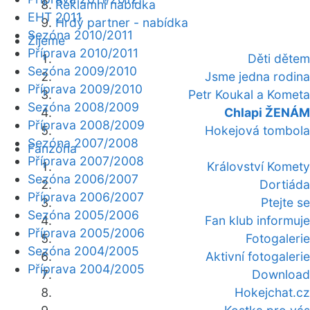
Reklamní nabídka
EHT 2011
Hrdý partner - nabídka
Sezóna 2010/2011
Žijeme
Příprava 2010/2011
Děti dětem
Sezóna 2009/2010
Jsme jedna rodina
Příprava 2009/2010
Petr Koukal a Kometa
Sezóna 2008/2009
Chlapi ŽENÁM
Příprava 2008/2009
Hokejová tombola
Sezóna 2007/2008
Fanzóna
Příprava 2007/2008
Království Komety
Sezóna 2006/2007
Dortiáda
Příprava 2006/2007
Ptejte se
Sezóna 2005/2006
Fan klub informuje
Příprava 2005/2006
Fotogalerie
Sezóna 2004/2005
Aktivní fotogalerie
Příprava 2004/2005
Download
Hokejchat.cz