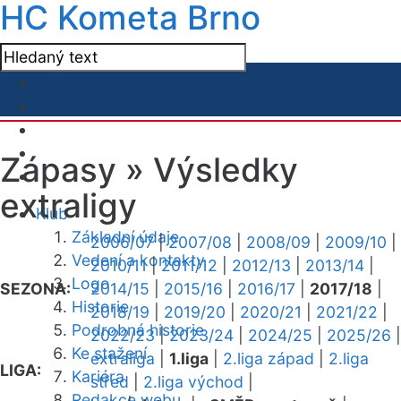
HC Kometa Brno
Zápasy »
Výsledky
extraligy
Klub
Základní údaje
2006/07
|
2007/08
|
2008/09
|
2009/10
|
Vedení a kontakty
2010/11
|
2011/12
|
2012/13
|
2013/14
|
Logo
SEZONA:
2014/15
|
2015/16
|
2016/17
|
2017/18
|
Historie
2018/19
|
2019/20
|
2020/21
|
2021/22
|
Podrobná historie
2022/23
|
2023/24
|
2024/25
|
2025/26
|
Ke stažení
extraliga
|
1.liga
|
2.liga západ
|
2.liga
LIGA:
Kariéra
střed
|
2.liga východ
|
Redakce webu