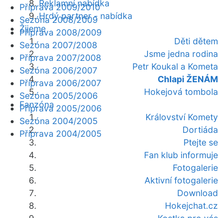
Reklamní nabídka
Příprava 2009/2010
Hrdý partner - nabídka
Sezóna 2008/2009
Žijeme
Příprava 2008/2009
Děti dětem
Sezóna 2007/2008
Jsme jedna rodina
Příprava 2007/2008
Petr Koukal a Kometa
Sezóna 2006/2007
Chlapi ŽENÁM
Příprava 2006/2007
Hokejová tombola
Sezóna 2005/2006
Fanzóna
Příprava 2005/2006
Království Komety
Sezóna 2004/2005
Dortiáda
Příprava 2004/2005
Ptejte se
Fan klub informuje
Fotogalerie
Aktivní fotogalerie
Download
Hokejchat.cz