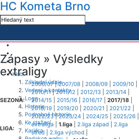
HC Kometa Brno
Zápasy »
Výsledky
extraligy
Klub
Základní údaje
2006/07
|
2007/08
|
2008/09
|
2009/10
|
Vedení a kontakty
2010/11
|
2011/12
|
2012/13
|
2013/14
|
Logo
SEZONA:
2014/15
|
2015/16
|
2016/17
|
2017/18
|
Historie
2018/19
|
2019/20
|
2020/21
|
2021/22
|
Podrobná historie
2022/23
|
2023/24
|
2024/25
|
2025/26
|
Ke stažení
extraliga
|
1.liga
|
2.liga západ
|
2.liga
LIGA:
Kariéra
střed
|
2.liga východ
|
Redakce webu