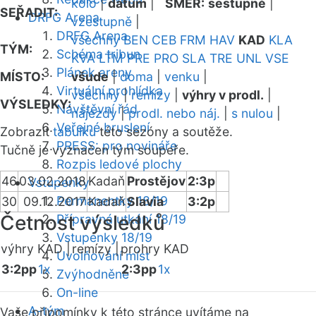
kolo
|
datum
|
SMĚR:
sestupně
|
SEŘADIT:
DRFG Arena
vzestupně
|
DRFG Arena
všechny
BEN
CEB
FRM
HAV
KAD
KLA
TÝM:
Schéma tribun
KVA
LTM
PRE
PRO
SLA
TRE
UNL
VSE
Plánek areny
MÍSTO:
všude
|
doma
|
venku
|
Virtuální prohlídka
všechny
|
remízy
|
výhry v prodl.
|
VÝSLEDKY:
Návštěvní řád
nájezdy
|
prodl. nebo náj.
|
s nulou
|
Veřejné bruslení
Zobrazit
tabulku
této sezóny a soutěže.
PRESS: pro novináře
Tučně je vyznačen tým soupeře.
Rozpis ledové plochy
46
03.02.2018
Kadaň
Prostějov
2:3p
Vstupenky
Permanentky 18/19
30
09.12.2017
Kadaň
Slavia
3:2p
Četnost výsledků
Přípravná utkání 18/19
Vstupenky 18/19
výhry KAD |
remízy |
prohry KAD
Uvolňování míst
3:2pp
1x
2:3pp
1x
Zvýhodněné
On-line
A-tým
Vaše připomínky k této stránce uvítáme na