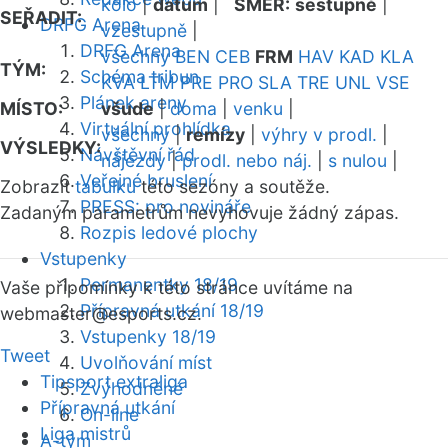
kolo
|
datum
|
SMĚR:
sestupně
|
SEŘADIT:
DRFG Arena
vzestupně
|
DRFG Arena
všechny
BEN
CEB
FRM
HAV
KAD
KLA
TÝM:
Schéma tribun
KVA
LTM
PRE
PRO
SLA
TRE
UNL
VSE
Plánek areny
MÍSTO:
všude
|
doma
|
venku
|
Virtuální prohlídka
všechny
|
remízy
|
výhry v prodl.
|
VÝSLEDKY:
Návštěvní řád
nájezdy
|
prodl. nebo náj.
|
s nulou
|
Veřejné bruslení
Zobrazit
tabulku
této sezóny a soutěže.
PRESS: pro novináře
Zadaným parametrům nevyhovuje žádný zápas.
Rozpis ledové plochy
Vstupenky
Permanentky 18/19
Vaše připomínky k této stránce uvítáme na
Přípravná utkání 18/19
webmaster
@esports.cz.
Vstupenky 18/19
Tweet
Uvolňování míst
Tipsport extraliga
Zvýhodněné
Přípravná utkání
On-line
Liga mistrů
A-tým