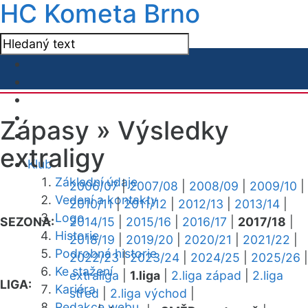
HC Kometa Brno
Zápasy »
Výsledky
extraligy
Klub
Základní údaje
2006/07
|
2007/08
|
2008/09
|
2009/10
|
Vedení a kontakty
2010/11
|
2011/12
|
2012/13
|
2013/14
|
Logo
SEZONA:
2014/15
|
2015/16
|
2016/17
|
2017/18
|
Historie
2018/19
|
2019/20
|
2020/21
|
2021/22
|
Podrobná historie
2022/23
|
2023/24
|
2024/25
|
2025/26
|
Ke stažení
extraliga
|
1.liga
|
2.liga západ
|
2.liga
LIGA:
Kariéra
střed
|
2.liga východ
|
Redakce webu