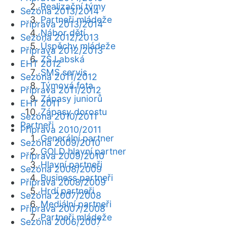
Realizační týmy
Sezóna 2013/2014
Partneři mládeže
Příprava 2013/2014
Nábor dětí
Sezóna 2012/2013
Úspěchy mládeže
Příprava 2012/2013
ZŠ Labská
EHT 2012
SMS servis
Sezóna 2011/2012
Týmová fota
Příprava 2011/2012
Zápasy juniorů
EHT 2011
Zápasy dorostu
Sezóna 2010/2011
Partneři
Příprava 2010/2011
Generální partner
Sezóna 2009/2010
GOLD hlavní partner
Příprava 2009/2010
Hlavní partneři
Sezóna 2008/2009
Business partneři
Příprava 2008/2009
Hrdí partneři
Sezóna 2007/2008
Mediální partneři
Příprava 2007/2008
Partneři mládeže
Sezóna 2006/2007