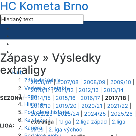
HC Kometa Brno
Zápasy »
Výsledky
extraligy
Klub
Základní údaje
2006/07
|
2007/08
|
2008/09
|
2009/10
|
Vedení a kontakty
2010/11
|
2011/12
|
2012/13
|
2013/14
|
Logo
SEZONA:
2014/15
|
2015/16
|
2016/17
|
2017/18
|
Historie
2018/19
|
2019/20
|
2020/21
|
2021/22
|
Podrobná historie
2022/23
|
2023/24
|
2024/25
|
2025/26
|
Ke stažení
extraliga
|
1.liga
|
2.liga západ
|
2.liga
LIGA:
Kariéra
střed
|
2.liga východ
|
Redakce webu