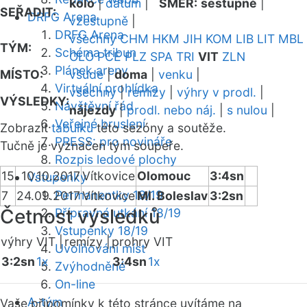
kolo
|
datum
|
SMĚR:
sestupně
|
SEŘADIT:
DRFG Arena
vzestupně
|
DRFG Arena
všechny
CHM
HKM
JIH
KOM
LIB
LIT
MBL
TÝM:
Schéma tribun
OLO
PCE
PLZ
SPA
TRI
VIT
ZLN
Plánek areny
MÍSTO:
všude
|
doma
|
venku
|
Virtuální prohlídka
všechny
|
remízy
|
výhry v prodl.
|
VÝSLEDKY:
Návštěvní řád
nájezdy
|
prodl. nebo náj.
|
s nulou
|
Veřejné bruslení
Zobrazit
tabulku
této sezóny a soutěže.
PRESS: pro novináře
Tučně je vyznačen tým soupeře.
Rozpis ledové plochy
15
10.10.2017
Vítkovice
Olomouc
3:4sn
Vstupenky
Permanentky 18/19
7
24.09.2017
Vítkovice
Ml. Boleslav
3:2sn
Četnost výsledků
Přípravná utkání 18/19
Vstupenky 18/19
výhry VIT |
remízy |
prohry VIT
Uvolňování míst
3:2sn
1x
3:4sn
1x
Zvýhodněné
On-line
A-tým
Vaše připomínky k této stránce uvítáme na