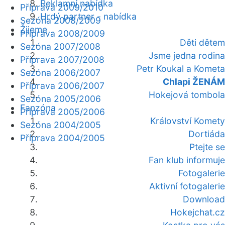
Reklamní nabídka
Příprava 2009/2010
Hrdý partner - nabídka
Sezóna 2008/2009
Žijeme
Příprava 2008/2009
Děti dětem
Sezóna 2007/2008
Jsme jedna rodina
Příprava 2007/2008
Petr Koukal a Kometa
Sezóna 2006/2007
Chlapi ŽENÁM
Příprava 2006/2007
Hokejová tombola
Sezóna 2005/2006
Fanzóna
Příprava 2005/2006
Království Komety
Sezóna 2004/2005
Dortiáda
Příprava 2004/2005
Ptejte se
Fan klub informuje
Fotogalerie
Aktivní fotogalerie
Download
Hokejchat.cz