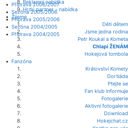
Reklamní nabídka
Příprava 2006/2007
Hrdý partner - nabídka
Sezóna 2005/2006
Žijeme
Příprava 2005/2006
Děti dětem
Sezóna 2004/2005
Jsme jedna rodina
Příprava 2004/2005
Petr Koukal a Kometa
Chlapi ŽENÁM
Hokejová tombola
Fanzóna
Království Komety
Dortiáda
Ptejte se
Fan klub informuje
Fotogalerie
Aktivní fotogalerie
Download
Hokejchat.cz