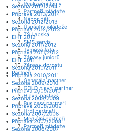
Realizační týmy
Sezóna 2013/2014
Partneři mládeže
Příprava 2013/2014
Nábor dětí
Sezóna 2012/2013
Úspěchy mládeže
Příprava 2012/2013
ZŠ Labská
EHT 2012
SMS servis
Sezóna 2011/2012
Týmová fota
Příprava 2011/2012
Zápasy juniorů
EHT 2011
Zápasy dorostu
Sezóna 2010/2011
Partneři
Příprava 2010/2011
Generální partner
Sezóna 2009/2010
GOLD hlavní partner
Příprava 2009/2010
Hlavní partneři
Sezóna 2008/2009
Business partneři
Příprava 2008/2009
Hrdí partneři
Sezóna 2007/2008
Mediální partneři
Příprava 2007/2008
Partneři mládeže
Sezóna 2006/2007