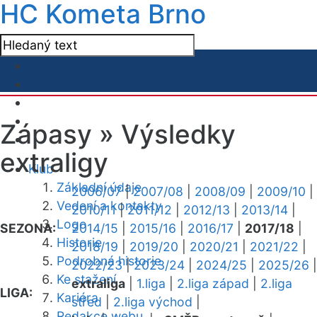
HC Kometa Brno
Zápasy »
Výsledky
extraligy
Klub
Základní údaje
2006/07
|
2007/08
|
2008/09
|
2009/10
|
Vedení a kontakty
2010/11
|
2011/12
|
2012/13
|
2013/14
|
Logo
SEZONA:
2014/15
|
2015/16
|
2016/17
|
2017/18
|
Historie
2018/19
|
2019/20
|
2020/21
|
2021/22
|
Podrobná historie
2022/23
|
2023/24
|
2024/25
|
2025/26
|
Ke stažení
extraliga
|
1.liga
|
2.liga západ
|
2.liga
LIGA:
Kariéra
střed
|
2.liga východ
|
Redakce webu