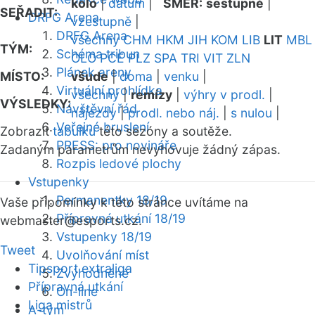
kolo
|
datum
|
SMĚR:
sestupně
|
SEŘADIT:
DRFG Arena
vzestupně
|
DRFG Arena
všechny
CHM
HKM
JIH
KOM
LIB
LIT
MBL
TÝM:
Schéma tribun
OLO
PCE
PLZ
SPA
TRI
VIT
ZLN
Plánek areny
MÍSTO:
všude
|
doma
|
venku
|
Virtuální prohlídka
všechny
|
remízy
|
výhry v prodl.
|
VÝSLEDKY:
Návštěvní řád
nájezdy
|
prodl. nebo náj.
|
s nulou
|
Veřejné bruslení
Zobrazit
tabulku
této sezóny a soutěže.
PRESS: pro novináře
Zadaným parametrům nevyhovuje žádný zápas.
Rozpis ledové plochy
Vstupenky
Permanentky 18/19
Vaše připomínky k této stránce uvítáme na
Přípravná utkání 18/19
webmaster
@esports.cz.
Vstupenky 18/19
Tweet
Uvolňování míst
Tipsport extraliga
Zvýhodněné
Přípravná utkání
On-line
Liga mistrů
A-tým