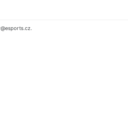
r
@esports.cz.