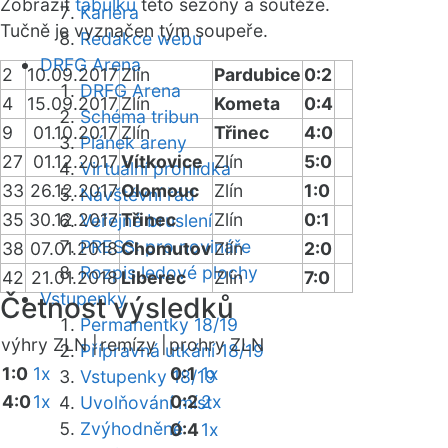
Zobrazit
tabulku
této sezóny a soutěže.
Kariéra
Tučně je vyznačen tým soupeře.
Redakce webu
DRFG Arena
2
10.09.2017
Zlín
Pardubice
0:2
DRFG Arena
4
15.09.2017
Zlín
Kometa
0:4
Schéma tribun
9
01.10.2017
Zlín
Třinec
4:0
Plánek areny
27
01.12.2017
Vítkovice
Zlín
5:0
Virtuální prohlídka
33
26.12.2017
Olomouc
Zlín
1:0
Návštěvní řád
35
30.12.2017
Třinec
Zlín
0:1
Veřejné bruslení
PRESS: pro novináře
38
07.01.2018
Chomutov
Zlín
2:0
Rozpis ledové plochy
42
21.01.2018
Liberec
Zlín
7:0
Vstupenky
Četnost výsledků
Permanentky 18/19
výhry ZLN |
remízy |
prohry ZLN
Přípravná utkání 18/19
1:0
1x
0:1
1x
Vstupenky 18/19
4:0
1x
0:2
2x
Uvolňování míst
Zvýhodněné
0:4
1x