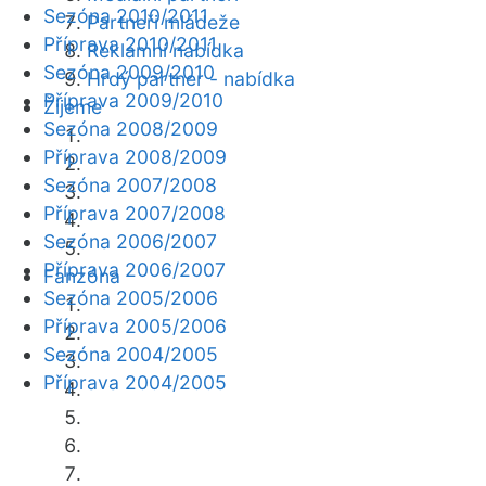
Sezóna 2010/2011
Partneři mládeže
Příprava 2010/2011
Reklamní nabídka
Sezóna 2009/2010
Hrdý partner - nabídka
Příprava 2009/2010
Žijeme
Sezóna 2008/2009
Příprava 2008/2009
Sezóna 2007/2008
Příprava 2007/2008
Sezóna 2006/2007
Příprava 2006/2007
Fanzóna
Sezóna 2005/2006
Příprava 2005/2006
Sezóna 2004/2005
Příprava 2004/2005