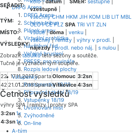
kolo
|
datum
|
SMĚR:
sestupně
|
SEŘADIT:
DRFG Arena
vzestupně
|
DRFG Arena
všechny
CHM
HKM
JIH
KOM
LIB
LIT
MBL
TÝM:
Schéma tribun
OLO
PCE
PLZ
SPA
TRI
VIT
ZLN
Plánek areny
MÍSTO:
všude
|
doma
|
venku
|
Virtuální prohlídka
všechny
|
remízy
|
výhry v prodl.
|
VÝSLEDKY:
Návštěvní řád
nájezdy
|
prodl. nebo náj.
|
s nulou
|
Veřejné bruslení
Zobrazit
tabulku
této sezóny a soutěže.
PRESS: pro novináře
Tučně je vyznačen tým soupeře.
Rozpis ledové plochy
22
17.11.2017
Sparta
Olomouc
3:2sn
Vstupenky
Permanentky 18/19
42
21.01.2018
Sparta
Vítkovice
4:3sn
Četnost výsledků
Přípravná utkání 18/19
Vstupenky 18/19
výhry SPA |
remízy |
prohry SPA
Uvolňování míst
3:2sn
1x
Zvýhodněné
4:3sn
1x
On-line
A-tým