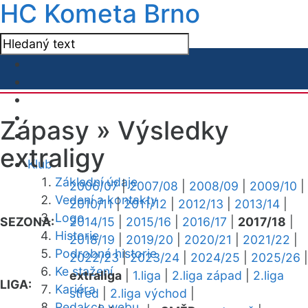
HC Kometa Brno
Zápasy »
Výsledky
extraligy
Klub
Základní údaje
2006/07
|
2007/08
|
2008/09
|
2009/10
|
Vedení a kontakty
2010/11
|
2011/12
|
2012/13
|
2013/14
|
Logo
SEZONA:
2014/15
|
2015/16
|
2016/17
|
2017/18
|
Historie
2018/19
|
2019/20
|
2020/21
|
2021/22
|
Podrobná historie
2022/23
|
2023/24
|
2024/25
|
2025/26
|
Ke stažení
extraliga
|
1.liga
|
2.liga západ
|
2.liga
LIGA:
Kariéra
střed
|
2.liga východ
|
Redakce webu