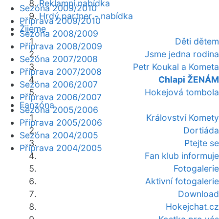
Reklamní nabídka
Sezóna 2009/2010
Hrdý partner - nabídka
Příprava 2009/2010
Žijeme
Sezóna 2008/2009
Děti dětem
Příprava 2008/2009
Jsme jedna rodina
Sezóna 2007/2008
Petr Koukal a Kometa
Příprava 2007/2008
Chlapi ŽENÁM
Sezóna 2006/2007
Hokejová tombola
Příprava 2006/2007
Fanzóna
Sezóna 2005/2006
Království Komety
Příprava 2005/2006
Dortiáda
Sezóna 2004/2005
Ptejte se
Příprava 2004/2005
Fan klub informuje
Fotogalerie
Aktivní fotogalerie
Download
Hokejchat.cz