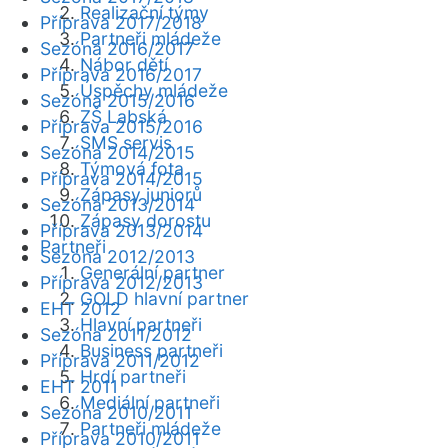
Realizační týmy
Příprava 2017/2018
Partneři mládeže
Sezóna 2016/2017
Nábor dětí
Příprava 2016/2017
Úspěchy mládeže
Sezóna 2015/2016
ZŠ Labská
Příprava 2015/2016
SMS servis
Sezóna 2014/2015
Týmová fota
Příprava 2014/2015
Zápasy juniorů
Sezóna 2013/2014
Zápasy dorostu
Příprava 2013/2014
Partneři
Sezóna 2012/2013
Generální partner
Příprava 2012/2013
GOLD hlavní partner
EHT 2012
Hlavní partneři
Sezóna 2011/2012
Business partneři
Příprava 2011/2012
Hrdí partneři
EHT 2011
Mediální partneři
Sezóna 2010/2011
Partneři mládeže
Příprava 2010/2011