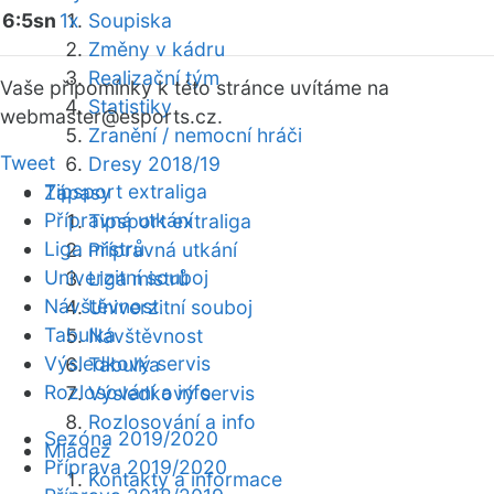
6:5sn
1x
Soupiska
Změny v kádru
Realizační tým
Vaše připomínky k této stránce uvítáme na
Statistiky
webmaster
@esports.cz.
Zranění / nemocní hráči
Tweet
Dresy 2018/19
Tipsport extraliga
Zápasy
Přípravná utkání
Tipsport extraliga
Liga mistrů
Přípravná utkání
Univerzitní souboj
Liga mistrů
Návštěvnost
Univerzitní souboj
Tabulka
Návštěvnost
Výsledkový servis
Tabulka
Rozlosování a info
Výsledkový servis
Rozlosování a info
Sezóna 2019/2020
Mládež
Příprava 2019/2020
Kontakty a informace