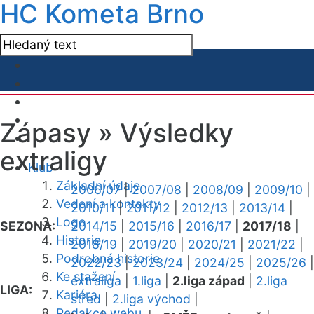
HC Kometa Brno
Zápasy »
Výsledky
extraligy
Klub
Základní údaje
2006/07
|
2007/08
|
2008/09
|
2009/10
|
Vedení a kontakty
2010/11
|
2011/12
|
2012/13
|
2013/14
|
Logo
SEZONA:
2014/15
|
2015/16
|
2016/17
|
2017/18
|
Historie
2018/19
|
2019/20
|
2020/21
|
2021/22
|
Podrobná historie
2022/23
|
2023/24
|
2024/25
|
2025/26
|
Ke stažení
extraliga
|
1.liga
|
2.liga západ
|
2.liga
LIGA:
Kariéra
střed
|
2.liga východ
|
Redakce webu