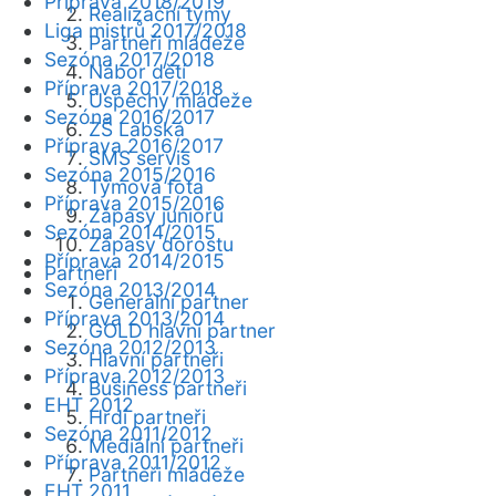
Příprava 2018/2019
Realizační týmy
Liga mistrů 2017/2018
Partneři mládeže
Sezóna 2017/2018
Nábor dětí
Příprava 2017/2018
Úspěchy mládeže
Sezóna 2016/2017
ZŠ Labská
Příprava 2016/2017
SMS servis
Sezóna 2015/2016
Týmová fota
Příprava 2015/2016
Zápasy juniorů
Sezóna 2014/2015
Zápasy dorostu
Příprava 2014/2015
Partneři
Sezóna 2013/2014
Generální partner
Příprava 2013/2014
GOLD hlavní partner
Sezóna 2012/2013
Hlavní partneři
Příprava 2012/2013
Business partneři
EHT 2012
Hrdí partneři
Sezóna 2011/2012
Mediální partneři
Příprava 2011/2012
Partneři mládeže
EHT 2011