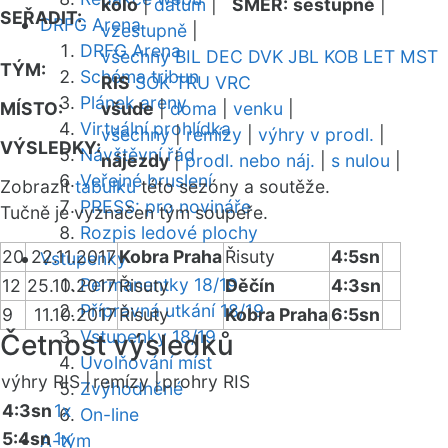
kolo
|
datum
|
SMĚR:
sestupně
|
SEŘADIT:
DRFG Arena
vzestupně
|
DRFG Arena
všechny
BIL
DEC
DVK
JBL
KOB
LET
MST
TÝM:
Schéma tribun
RIS
SOK
TRU
VRC
Plánek areny
MÍSTO:
všude
|
doma
|
venku
|
Virtuální prohlídka
všechny
|
remízy
|
výhry v prodl.
|
VÝSLEDKY:
Návštěvní řád
nájezdy
|
prodl. nebo náj.
|
s nulou
|
Veřejné bruslení
Zobrazit
tabulku
této sezóny a soutěže.
PRESS: pro novináře
Tučně je vyznačen tým soupeře.
Rozpis ledové plochy
20
22.11.2017
Kobra Praha
Řisuty
4:5sn
Vstupenky
Permanentky 18/19
12
25.10.2017
Řisuty
Děčín
4:3sn
Přípravná utkání 18/19
9
11.10.2017
Řisuty
Kobra Praha
6:5sn
Vstupenky 18/19
Četnost výsledků
Uvolňování míst
výhry RIS |
remízy |
prohry RIS
Zvýhodněné
4:3sn
1x
On-line
5:4sn
1x
A-tým