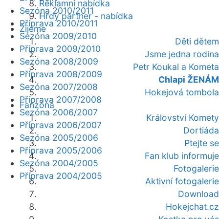
Reklamní nabídka
Sezóna 2010/2011
Hrdý partner - nabídka
Příprava 2010/2011
Žijeme
Sezóna 2009/2010
Děti dětem
Příprava 2009/2010
Jsme jedna rodina
Sezóna 2008/2009
Petr Koukal a Kometa
Příprava 2008/2009
Chlapi ŽENÁM
Sezóna 2007/2008
Hokejová tombola
Příprava 2007/2008
Fanzóna
Sezóna 2006/2007
Království Komety
Příprava 2006/2007
Dortiáda
Sezóna 2005/2006
Ptejte se
Příprava 2005/2006
Fan klub informuje
Sezóna 2004/2005
Fotogalerie
Příprava 2004/2005
Aktivní fotogalerie
Download
Hokejchat.cz