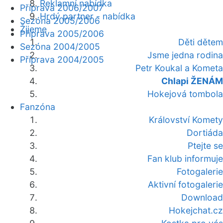
Reklamní nabídka
Příprava 2006/2007
Hrdý partner - nabídka
Sezóna 2005/2006
Žijeme
Příprava 2005/2006
Děti dětem
Sezóna 2004/2005
Jsme jedna rodina
Příprava 2004/2005
Petr Koukal a Kometa
Chlapi ŽENÁM
Hokejová tombola
Fanzóna
Království Komety
Dortiáda
Ptejte se
Fan klub informuje
Fotogalerie
Aktivní fotogalerie
Download
Hokejchat.cz