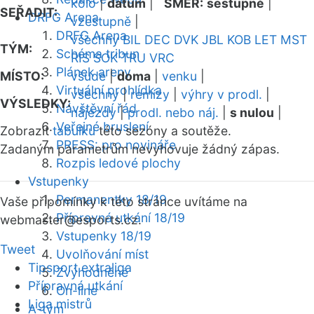
kolo
|
datum
|
SMĚR:
sestupně
|
SEŘADIT:
DRFG Arena
vzestupně
|
DRFG Arena
všechny
BIL
DEC
DVK
JBL
KOB
LET
MST
TÝM:
Schéma tribun
RIS
SOK
TRU
VRC
Plánek areny
MÍSTO:
všude
|
doma
|
venku
|
Virtuální prohlídka
všechny
|
remízy
|
výhry v prodl.
|
VÝSLEDKY:
Návštěvní řád
nájezdy
|
prodl. nebo náj.
|
s nulou
|
Veřejné bruslení
Zobrazit
tabulku
této sezóny a soutěže.
PRESS: pro novináře
Zadaným parametrům nevyhovuje žádný zápas.
Rozpis ledové plochy
Vstupenky
Permanentky 18/19
Vaše připomínky k této stránce uvítáme na
Přípravná utkání 18/19
webmaster
@esports.cz.
Vstupenky 18/19
Tweet
Uvolňování míst
Tipsport extraliga
Zvýhodněné
Přípravná utkání
On-line
Liga mistrů
A-tým