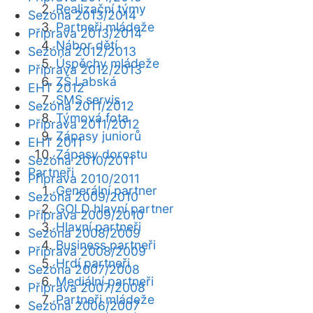
Realizační týmy
Sezóna 2013/2014
Partneři mládeže
Příprava 2013/2014
Nábor dětí
Sezóna 2012/2013
Úspěchy mládeže
Příprava 2012/2013
ZŠ Labská
EHT 2012
SMS servis
Sezóna 2011/2012
Týmová fota
Příprava 2011/2012
Zápasy juniorů
EHT 2011
Zápasy dorostu
Sezóna 2010/2011
Partneři
Příprava 2010/2011
Generální partner
Sezóna 2009/2010
GOLD hlavní partner
Příprava 2009/2010
Hlavní partneři
Sezóna 2008/2009
Business partneři
Příprava 2008/2009
Hrdí partneři
Sezóna 2007/2008
Mediální partneři
Příprava 2007/2008
Partneři mládeže
Sezóna 2006/2007