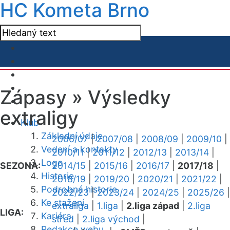
HC Kometa Brno
Zápasy »
Výsledky
extraligy
Klub
Základní údaje
2006/07
|
2007/08
|
2008/09
|
2009/10
|
Vedení a kontakty
2010/11
|
2011/12
|
2012/13
|
2013/14
|
Logo
SEZONA:
2014/15
|
2015/16
|
2016/17
|
2017/18
|
Historie
2018/19
|
2019/20
|
2020/21
|
2021/22
|
Podrobná historie
2022/23
|
2023/24
|
2024/25
|
2025/26
|
Ke stažení
extraliga
|
1.liga
|
2.liga západ
|
2.liga
LIGA:
Kariéra
střed
|
2.liga východ
|
Redakce webu