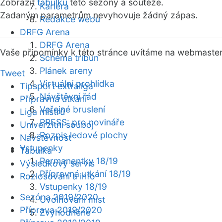
Zobrazit
tabulku
této sezóny a soutěže.
Kariéra
Zadaným parametrům nevyhovuje žádný zápas.
Redakce webu
DRFG Arena
DRFG Arena
Vaše připomínky k této stránce uvítáme na webmaste
Schéma tribun
Plánek areny
Tweet
Virtuální prohlídka
Tipsport extraliga
Návštěvní řád
Přípravná utkání
Veřejné bruslení
Liga mistrů
PRESS: pro novináře
Univerzitní souboj
Rozpis ledové plochy
Návštěvnost
Vstupenky
Tabulka
Permanentky 18/19
Výsledkový servis
Přípravná utkání 18/19
Rozlosování a info
Vstupenky 18/19
Sezóna 2019/2020
Uvolňování míst
Příprava 2019/2020
Zvýhodněné