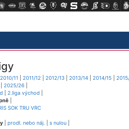
igy
2010/11
|
2011/12
|
2012/13
|
2013/14
|
2014/15
|
2015
|
2025/26
|
ed
|
2.liga východ
|
pně
|
RIS
SOK
TRU
VRC
dy
|
prodl. nebo náj.
|
s nulou
|