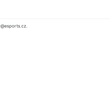
r
@esports.cz.