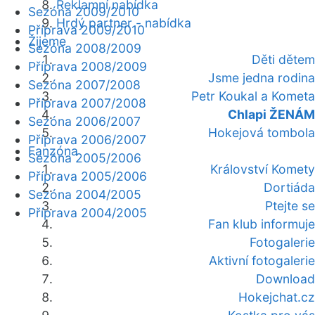
Reklamní nabídka
Sezóna 2009/2010
Hrdý partner - nabídka
Příprava 2009/2010
Žijeme
Sezóna 2008/2009
Děti dětem
Příprava 2008/2009
Jsme jedna rodina
Sezóna 2007/2008
Petr Koukal a Kometa
Příprava 2007/2008
Chlapi ŽENÁM
Sezóna 2006/2007
Hokejová tombola
Příprava 2006/2007
Fanzóna
Sezóna 2005/2006
Království Komety
Příprava 2005/2006
Dortiáda
Sezóna 2004/2005
Ptejte se
Příprava 2004/2005
Fan klub informuje
Fotogalerie
Aktivní fotogalerie
Download
Hokejchat.cz