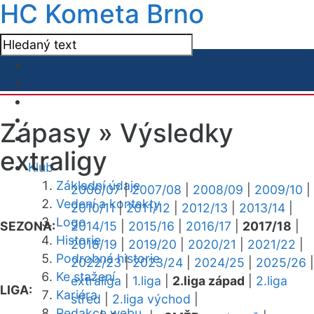
HC Kometa Brno
Zápasy »
Výsledky
extraligy
Klub
Základní údaje
2006/07
|
2007/08
|
2008/09
|
2009/10
|
Vedení a kontakty
2010/11
|
2011/12
|
2012/13
|
2013/14
|
Logo
SEZONA:
2014/15
|
2015/16
|
2016/17
|
2017/18
|
Historie
2018/19
|
2019/20
|
2020/21
|
2021/22
|
Podrobná historie
2022/23
|
2023/24
|
2024/25
|
2025/26
|
Ke stažení
extraliga
|
1.liga
|
2.liga západ
|
2.liga
LIGA:
Kariéra
střed
|
2.liga východ
|
Redakce webu