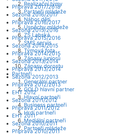
Realizační týmy
Příprava 2017/2018
Partneři mládeže
Sezóna 2016/2017
Nábor dětí
Příprava 2016/2017
Úspěchy mládeže
Sezóna 2015/2016
ZŠ Labská
Příprava 2015/2016
SMS servis
Sezóna 2014/2015
Týmová fota
Příprava 2014/2015
Zápasy juniorů
Sezóna 2013/2014
Zápasy dorostu
Příprava 2013/2014
Partneři
Sezóna 2012/2013
Generální partner
Příprava 2012/2013
GOLD hlavní partner
EHT 2012
Hlavní partneři
Sezóna 2011/2012
Business partneři
Příprava 2011/2012
Hrdí partneři
EHT 2011
Mediální partneři
Sezóna 2010/2011
Partneři mládeže
Příprava 2010/2011