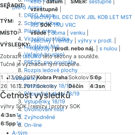
kolo
|
datum
|
SMĚR:
sestupně
|
SEŘADIT:
DRFG Arena
vzestupně
|
DRFG Arena
všechny
BIL
DEC
DVK
JBL
KOB
LET
MST
TÝM:
Schéma tribun
RIS
SOK
TRU
VRC
Plánek areny
MÍSTO:
všude
|
doma
|
venku
|
Virtuální prohlídka
všechny
|
remízy
|
výhry v prodl.
|
VÝSLEDKY:
Návštěvní řád
nájezdy
|
prodl. nebo náj.
|
s nulou
|
Veřejné bruslení
Zobrazit
tabulku
této sezóny a soutěže.
PRESS: pro novináře
Tučně je vyznačen tým soupeře.
Rozpis ledové plochy
1
13.09.2017
Kobra Praha
Sokolov
5:6p
Vstupenky
Permanentky 18/19
26
16.12.2017
Sokolov
Děčín
4:3sn
Četnost výsledků
Přípravná utkání 18/19
Vstupenky 18/19
výhry SOK |
remízy |
prohry SOK
Uvolňování míst
4:3sn
1x
Zvýhodněné
6:5pp
1x
On-line
A-tým