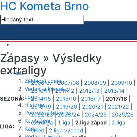
HC Kometa Brno
Zápasy »
Výsledky
extraligy
Klub
Základní údaje
2006/07
|
2007/08
|
2008/09
|
2009/10
|
Vedení a kontakty
2010/11
|
2011/12
|
2012/13
|
2013/14
|
Logo
SEZONA:
2014/15
|
2015/16
|
2016/17
|
2017/18
|
Historie
2018/19
|
2019/20
|
2020/21
|
2021/22
|
Podrobná historie
2022/23
|
2023/24
|
2024/25
|
2025/26
|
Ke stažení
extraliga
|
1.liga
|
2.liga západ
|
2.liga
LIGA:
Kariéra
střed
|
2.liga východ
|
Redakce webu