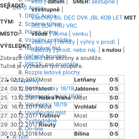
kolo
|
datum
|
SMĚR:
sestupně
|
SEŘADIT:
DRFG Arena
vzestupně
|
DRFG Arena
všechny
BIL
DEC
DVK
JBL
KOB
LET
MST
TÝM:
Schéma tribun
RIS
SOK
TRU
VRC
Plánek areny
MÍSTO:
všude
|
doma
|
venku
|
Virtuální prohlídka
všechny
|
remízy
|
výhry v prodl.
|
VÝSLEDKY:
Návštěvní řád
nájezdy
|
prodl. nebo náj.
|
s nulou
|
Veřejné bruslení
Zobrazit
tabulku
této sezóny a soutěže.
PRESS: pro novináře
Tučně je vyznačen tým soupeře.
Rozpis ledové plochy
22
02.12.2017
Most
Letňany
0:5
Vstupenky
Permanentky 18/19
24
09.12.2017
Most
Jablonec
0:5
Přípravná utkání 18/19
25
13.12.2017
Kobra Praha
Most
5:0
Vstupenky 18/19
26
16.12.2017
Most
Vrchlabí
0:5
Uvolňování míst
27
20.12.2017
Trutnov
Most
5:0
Zvýhodněné
29
30.12.2017
Řisuty
Most
5:0
On-line
30
03.01.2018
Most
Bílina
0:5
A-tým