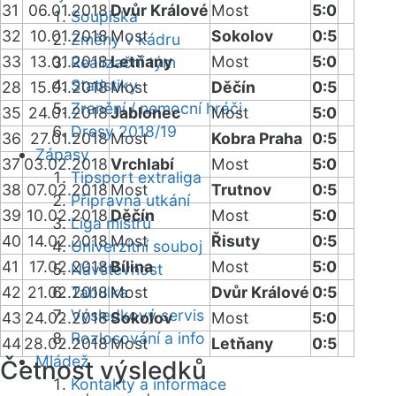
31
06.01.2018
Dvůr Králové
Most
5:0
Soupiska
32
10.01.2018
Most
Sokolov
0:5
Změny v kádru
33
13.01.2018
Letňany
Most
5:0
Realizační tým
Statistiky
28
15.01.2018
Most
Děčín
0:5
Zranění / nemocní hráči
35
24.01.2018
Jablonec
Most
5:0
Dresy 2018/19
36
27.01.2018
Most
Kobra Praha
0:5
Zápasy
37
03.02.2018
Vrchlabí
Most
5:0
Tipsport extraliga
38
07.02.2018
Most
Trutnov
0:5
Přípravná utkání
39
10.02.2018
Děčín
Most
5:0
Liga mistrů
40
14.02.2018
Most
Řisuty
0:5
Univerzitní souboj
41
17.02.2018
Bílina
Most
5:0
Návštěvnost
42
21.02.2018
Tabulka
Most
Dvůr Králové
0:5
Výsledkový servis
43
24.02.2018
Sokolov
Most
5:0
Rozlosování a info
44
28.02.2018
Most
Letňany
0:5
Mládež
Četnost výsledků
Kontakty a informace