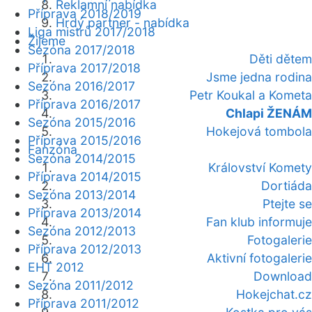
Reklamní nabídka
Příprava 2018/2019
Hrdý partner - nabídka
Liga mistrů 2017/2018
Žijeme
Sezóna 2017/2018
Děti dětem
Příprava 2017/2018
Jsme jedna rodina
Sezóna 2016/2017
Petr Koukal a Kometa
Příprava 2016/2017
Chlapi ŽENÁM
Sezóna 2015/2016
Hokejová tombola
Příprava 2015/2016
Fanzóna
Sezóna 2014/2015
Království Komety
Příprava 2014/2015
Dortiáda
Sezóna 2013/2014
Ptejte se
Příprava 2013/2014
Fan klub informuje
Sezóna 2012/2013
Fotogalerie
Příprava 2012/2013
Aktivní fotogalerie
EHT 2012
Download
Sezóna 2011/2012
Hokejchat.cz
Příprava 2011/2012