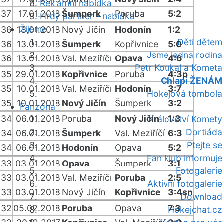
Reklamní nabídka
37
17.01.2018
Šumperk
Poruba
5:2
Hrdý partner - nabídka
Žijeme
36
13.01.2018
Nový Jičín
Hodonín
1:2
Děti dětem
36
13.01.2018
Šumperk
Kopřivnice
5:0
Jsme jedna rodina
36
13.01.2018
Val. Meziříčí
Opava
4:6
Petr Koukal a Kometa
35
29.01.2018
Kopřivnice
Poruba
4:3p
Chlapi ŽENÁM
35
10.01.2018
Val. Meziříčí
Hodonín
3:7
Hokejová tombola
35
10.01.2018
Nový Jičín
Šumperk
3:2
Fanzóna
34
06.01.2018
Poruba
Nový Jičín
1:3
Království Komety
Dortiáda
34
06.01.2018
Šumperk
Val. Meziříčí
6:3
Ptejte se
34
06.01.2018
Hodonín
Opava
5:2
Fan klub informuje
33
03.01.2018
Opava
Šumperk
3:1
Fotogalerie
33
03.01.2018
Val. Meziříčí
Poruba
2:5
Aktivní fotogalerie
33
03.01.2018
Nový Jičín
Kopřivnice
3:4sn
Download
32
05.02.2018
Poruba
Opava
7:3
Hokejchat.cz