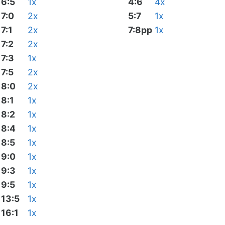
6:5
1x
4:6
4x
7:0
2x
5:7
1x
7:1
2x
7:8pp
1x
7:2
2x
7:3
1x
7:5
2x
8:0
2x
8:1
1x
8:2
1x
8:4
1x
8:5
1x
9:0
1x
9:3
1x
9:5
1x
13:5
1x
16:1
1x