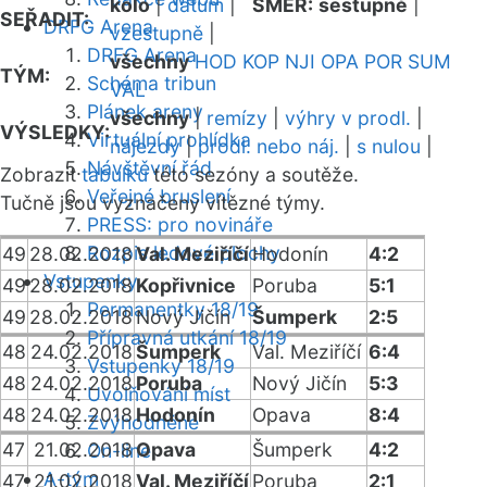
kolo
|
datum
|
SMĚR:
sestupně
|
SEŘADIT:
DRFG Arena
vzestupně
|
DRFG Arena
všechny
HOD
KOP
NJI
OPA
POR
SUM
TÝM:
Schéma tribun
VAL
Plánek areny
všechny
|
remízy
|
výhry v prodl.
|
VÝSLEDKY:
Virtuální prohlídka
nájezdy
|
prodl. nebo náj.
|
s nulou
|
Návštěvní řád
Zobrazit
tabulku
této sezóny a soutěže.
Veřejné bruslení
Tučně jsou vyznačeny vítězné týmy.
PRESS: pro novináře
Rozpis ledové plochy
49
28.02.2018
Val. Meziříčí
Hodonín
4:2
Vstupenky
49
28.02.2018
Kopřivnice
Poruba
5:1
Permanentky 18/19
49
28.02.2018
Nový Jičín
Šumperk
2:5
Přípravná utkání 18/19
48
24.02.2018
Šumperk
Val. Meziříčí
6:4
Vstupenky 18/19
48
24.02.2018
Poruba
Nový Jičín
5:3
Uvolňování míst
48
24.02.2018
Hodonín
Opava
8:4
Zvýhodněné
47
21.02.2018
Opava
Šumperk
4:2
On-line
A-tým
47
21.02.2018
Val. Meziříčí
Poruba
2:1