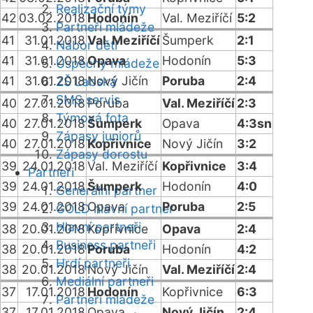
Realizační týmy
42
03.02.2018
Hodonín
Val. Meziříčí
5:2
Partneři mládeže
41
31.01.2018
Val. Meziříčí
Šumperk
2:1
Nábor dětí
41
31.01.2018
Opava
Hodonín
5:3
Úspěchy mládeže
41
31.01.2018
Nový Jičín
Poruba
2:4
ZŠ Labská
SMS servis
40
27.01.2018
Poruba
Val. Meziříčí
2:3
Týmová fota
40
27.01.2018
Šumperk
Opava
4:3sn
Zápasy juniorů
40
27.01.2018
Kopřivnice
Nový Jičín
3:2
Zápasy dorostu
39
24.01.2018
Val. Meziříčí
Kopřivnice
3:4
Partneři
39
24.01.2018
Šumperk
Hodonín
4:0
Generální partner
39
24.01.2018
Opava
Poruba
2:5
GOLD hlavní partner
Hlavní partneři
38
20.01.2018
Kopřivnice
Opava
2:4
Business partneři
38
20.01.2018
Poruba
Hodonín
4:2
Hrdí partneři
38
20.01.2018
Nový Jičín
Val. Meziříčí
2:4
Mediální partneři
37
17.01.2018
Hodonín
Kopřivnice
6:3
Partneři mládeže
37
17.01.2018
Opava
Nový Jičín
2:4