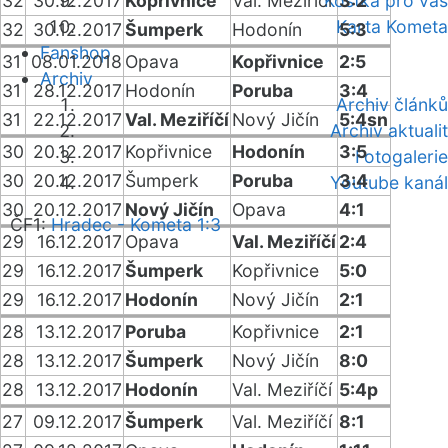
32
30.12.2017
Kopřivnice
Val. Meziříčí
Kostka pro vás
3:2
Karta Kometa
32
30.12.2017
Šumperk
Hodonín
5:3
Fanshop
31
08.01.2018
Opava
Kopřivnice
2:5
Archiv
31
28.12.2017
Hodonín
Poruba
3:4
Archiv článků
31
22.12.2017
Val. Meziříčí
Nový Jičín
5:4sn
Archiv aktualit
30
20.12.2017
Kopřivnice
Hodonín
3:5
Fotogalerie
30
20.12.2017
Šumperk
Poruba
3:4
Youtube kanál
30
20.12.2017
Nový Jičín
Opava
4:1
ČF1:
Hradec - Kometa 1:3
29
16.12.2017
Opava
Val. Meziříčí
2:4
29
16.12.2017
Šumperk
Kopřivnice
5:0
29
16.12.2017
Hodonín
Nový Jičín
2:1
28
13.12.2017
Poruba
Kopřivnice
2:1
28
13.12.2017
Šumperk
Nový Jičín
8:0
28
13.12.2017
Hodonín
Val. Meziříčí
5:4p
27
09.12.2017
Šumperk
Val. Meziříčí
8:1