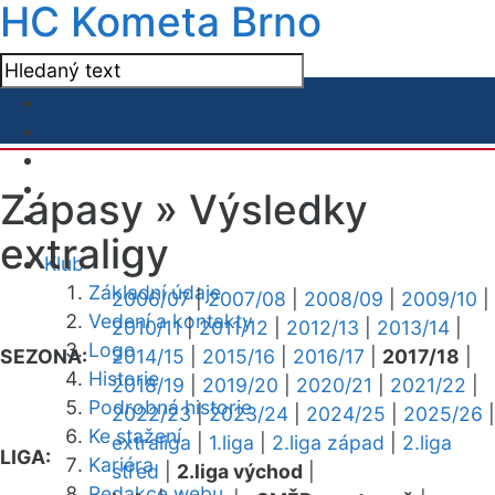
HC Kometa Brno
Zápasy »
Výsledky
extraligy
Klub
Základní údaje
2006/07
|
2007/08
|
2008/09
|
2009/10
|
Vedení a kontakty
2010/11
|
2011/12
|
2012/13
|
2013/14
|
Logo
SEZONA:
2014/15
|
2015/16
|
2016/17
|
2017/18
|
Historie
2018/19
|
2019/20
|
2020/21
|
2021/22
|
Podrobná historie
2022/23
|
2023/24
|
2024/25
|
2025/26
|
Ke stažení
extraliga
|
1.liga
|
2.liga západ
|
2.liga
LIGA:
Kariéra
střed
|
2.liga východ
|
Redakce webu