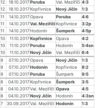
12
18.10.2017
Poruba
Val. Meziříčí
4:3
12
18.10.2017
Kopřivnice
Nový Jičín
1:3
11
14.10.2017
Opava
Poruba
4:6
11
14.10.2017
Val. Meziříčí
Kopřivnice
3:2p
11
14.10.2017
Hodonín
Šumperk
4:5p
10
11.10.2017
Kopřivnice
Opava
4:2
10
11.10.2017
Poruba
Hodonín
5:4sn
10
11.10.2017
Nový Jičín
Val. Meziříčí
6:4
9
07.10.2017
Opava
Nový Jičín
1:3
9
07.10.2017
Hodonín
Kopřivnice
8:2
9
07.10.2017
Poruba
Šumperk
9:5
8
04.10.2017
Kopřivnice
Šumperk
3:5
8
04.10.2017
Val. Meziříčí
Opava
4:5
8
04.10.2017
Nový Jičín
Hodonín
4:3sn
7
30.09.2017
Val. Meziříčí
Hodonín
1:3