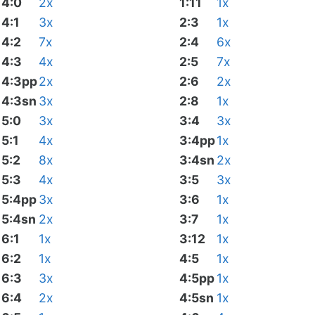
4:0
2x
1:11
1x
4:1
3x
2:3
1x
4:2
7x
2:4
6x
4:3
4x
2:5
7x
4:3pp
2x
2:6
2x
4:3sn
3x
2:8
1x
5:0
3x
3:4
3x
5:1
4x
3:4pp
1x
5:2
8x
3:4sn
2x
5:3
4x
3:5
3x
5:4pp
3x
3:6
1x
5:4sn
2x
3:7
1x
6:1
1x
3:12
1x
6:2
1x
4:5
1x
6:3
3x
4:5pp
1x
6:4
2x
4:5sn
1x