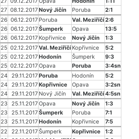
27
09.12.2017
Opava
Hodonín
1:11
27
08.12.2017
Nový Jičín
Poruba
2:1
26
06.12.2017
Poruba
Val. Meziříčí
2:6
26
06.12.2017
Šumperk
Opava
13:5
26
06.12.2017
Kopřivnice
Nový Jičín
1:3
25
02.12.2017
Val. Meziříčí
Kopřivnice
5:2
25
02.12.2017
Hodonín
Šumperk
9:3
25
02.12.2017
Opava
Poruba
3:4sn
24
29.11.2017
Poruba
Hodonín
5:2
24
29.11.2017
Kopřivnice
Opava
3:2sn
24
29.11.2017
Nový Jičín
Val. Meziříčí
4:5sn
23
25.11.2017
Opava
Nový Jičín
1:3
23
25.11.2017
Šumperk
Poruba
7:1
23
25.11.2017
Hodonín
Kopřivnice
7:5
22
22.11.2017
Šumperk
Kopřivnice
1:2