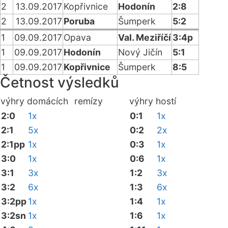
2
13.09.2017
Kopřivnice
Hodonín
2:8
2
13.09.2017
Poruba
Šumperk
5:2
1
09.09.2017
Opava
Val. Meziříčí
3:4p
1
09.09.2017
Hodonín
Nový Jičín
5:1
1
09.09.2017
Kopřivnice
Šumperk
8:5
Četnost výsledků
výhry domácích
remízy
výhry hostí
2:0
1x
0:1
1x
2:1
5x
0:2
2x
2:1pp
1x
0:3
1x
3:0
1x
0:6
1x
3:1
3x
1:2
3x
3:2
6x
1:3
6x
3:2pp
1x
1:4
1x
3:2sn
1x
1:6
1x