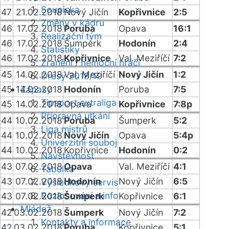
Soupiska
47
21.02.2018
Nový Jičín
Kopřivnice
2:5
Změny v kádru
46
17.02.2018
Poruba
Opava
16:1
Realizační tým
46
17.02.2018
Šumperk
Hodonín
2:4
Statistiky
46
17.02.2018
Kopřivnice
Val. Meziříčí
7:2
Zranění / nemocní hráči
45
14.02.2018
Val. Meziříčí
Nový Jičín
1:2
Dresy 2018/19
45
14.02.2018
Zápasy
Hodonín
Poruba
7:5
Tipsport extraliga
45
14.02.2018
Opava
Kopřivnice
7:8p
Přípravná utkání
44
10.02.2018
Poruba
Šumperk
5:2
Liga mistrů
44
10.02.2018
Nový Jičín
Opava
5:4p
Univerzitní souboj
44
10.02.2018
Kopřivnice
Hodonín
0:2
Návštěvnost
43
07.02.2018
Opava
Val. Meziříčí
4:1
Tabulka
43
07.02.2018
Hodonín
Nový Jičín
6:5
Výsledkový servis
Rozlosování a info
43
07.02.2018
Šumperk
Kopřivnice
6:1
Mládež
42
03.02.2018
Šumperk
Nový Jičín
7:2
Kontakty a informace
42
03.02.2018
Poruba
Kopřivnice
5:1