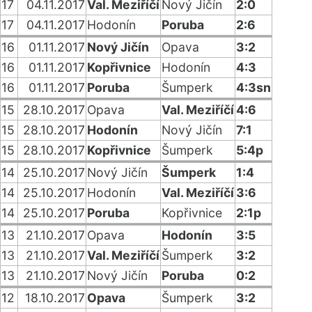
17
04.11.2017
Val. Meziříčí
Nový Jičín
2:0
17
04.11.2017
Hodonín
Poruba
2:6
16
01.11.2017
Nový Jičín
Opava
3:2
16
01.11.2017
Kopřivnice
Hodonín
4:3
16
01.11.2017
Poruba
Šumperk
4:3sn
15
28.10.2017
Opava
Val. Meziříčí
4:6
15
28.10.2017
Hodonín
Nový Jičín
7:1
15
28.10.2017
Kopřivnice
Šumperk
5:4p
14
25.10.2017
Nový Jičín
Šumperk
1:4
14
25.10.2017
Hodonín
Val. Meziříčí
3:6
14
25.10.2017
Poruba
Kopřivnice
2:1p
13
21.10.2017
Opava
Hodonín
3:5
13
21.10.2017
Val. Meziříčí
Šumperk
3:2
13
21.10.2017
Nový Jičín
Poruba
0:2
12
18.10.2017
Opava
Šumperk
3:2