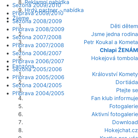
Reklamní nabídka
Sezóna 2009/2010
Hrdý partner - nabídka
Příprava 2009/2010
Žijeme
Sezóna 2008/2009
Děti dětem
Příprava 2008/2009
Jsme jedna rodina
Sezóna 2007/2008
Petr Koukal a Kometa
Příprava 2007/2008
Chlapi ŽENÁM
Sezóna 2006/2007
Hokejová tombola
Příprava 2006/2007
Fanzóna
Sezóna 2005/2006
Království Komety
Příprava 2005/2006
Dortiáda
Sezóna 2004/2005
Ptejte se
Příprava 2004/2005
Fan klub informuje
Fotogalerie
Aktivní fotogalerie
Download
Hokejchat.cz