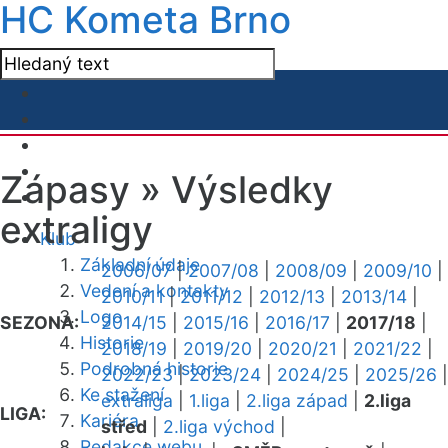
HC Kometa Brno
Zápasy »
Výsledky
extraligy
Klub
Základní údaje
2006/07
|
2007/08
|
2008/09
|
2009/10
|
Vedení a kontakty
2010/11
|
2011/12
|
2012/13
|
2013/14
|
Logo
SEZONA:
2014/15
|
2015/16
|
2016/17
|
2017/18
|
Historie
2018/19
|
2019/20
|
2020/21
|
2021/22
|
Podrobná historie
2022/23
|
2023/24
|
2024/25
|
2025/26
|
Ke stažení
extraliga
|
1.liga
|
2.liga západ
|
2.liga
LIGA:
Kariéra
střed
|
2.liga východ
|
Redakce webu