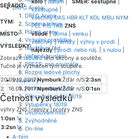
kolo
|
datum
|
SMĚR:
sestupně
|
SEŘADIT:
DRFG Arena
vzestupně
|
DRFG Arena
všechny
DAS
HBR
KLT
KOL
MBU
NYM
TÝM:
Schéma tribun
PEL
PIS
TAB
ZNS
Plánek areny
MÍSTO:
všude
|
doma
|
venku
|
Virtuální prohlídka
všechny
|
remízy
|
výhry v prodl.
|
VÝSLEDKY:
Návštěvní řád
nájezdy
|
prodl. nebo náj.
|
s nulou
|
Veřejné bruslení
Zobrazit
tabulku
této sezóny a soutěže.
PRESS: pro novináře
Tučně je vyznačen tým soupeře.
Rozpis ledové plochy
20
09.12.2017
Nymburk
Žďár n/S
2:3sn
Vstupenky
Permanentky 18/19
2
16.09.2017
Nymburk
Žďár n/S
0:1sn
Četnost výsledků
Přípravná utkání 18/19
Vstupenky 18/19
výhry ZNS |
remízy |
prohry ZNS
Uvolňování míst
1:0sn
1x
Zvýhodněné
3:2sn
1x
On-line
A-tým