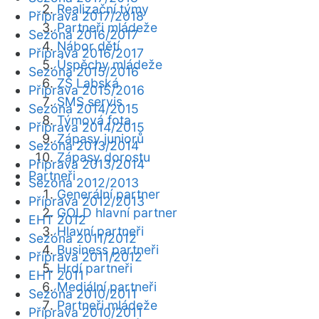
Realizační týmy
Příprava 2017/2018
Partneři mládeže
Sezóna 2016/2017
Nábor dětí
Příprava 2016/2017
Úspěchy mládeže
Sezóna 2015/2016
ZŠ Labská
Příprava 2015/2016
SMS servis
Sezóna 2014/2015
Týmová fota
Příprava 2014/2015
Zápasy juniorů
Sezóna 2013/2014
Zápasy dorostu
Příprava 2013/2014
Partneři
Sezóna 2012/2013
Generální partner
Příprava 2012/2013
GOLD hlavní partner
EHT 2012
Hlavní partneři
Sezóna 2011/2012
Business partneři
Příprava 2011/2012
Hrdí partneři
EHT 2011
Mediální partneři
Sezóna 2010/2011
Partneři mládeže
Příprava 2010/2011