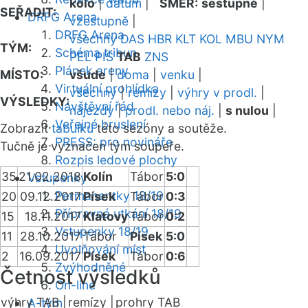
kolo
|
datum
|
SMĚR:
sestupně
|
SEŘADIT:
DRFG Arena
vzestupně
|
DRFG Arena
všechny
DAS
HBR
KLT
KOL
MBU
NYM
TÝM:
Schéma tribun
PEL
PIS
TAB
ZNS
Plánek areny
MÍSTO:
všude
|
doma
|
venku
|
Virtuální prohlídka
všechny
|
remízy
|
výhry v prodl.
|
VÝSLEDKY:
Návštěvní řád
nájezdy
|
prodl. nebo náj.
|
s nulou
|
Veřejné bruslení
Zobrazit
tabulku
této sezóny a soutěže.
PRESS: pro novináře
Tučně je vyznačen tým soupeře.
Rozpis ledové plochy
35
21.02.2018
Kolín
Tábor
5:0
Vstupenky
Permanentky 18/19
20
09.12.2017
Písek
Tábor
0:3
Přípravná utkání 18/19
15
18.11.2017
Klatovy
Tábor
0:2
Vstupenky 18/19
11
28.10.2017
Tábor
Písek
5:0
Uvolňování míst
2
16.09.2017
Písek
Tábor
0:6
Zvýhodněné
Četnost výsledků
On-line
výhry TAB |
remízy |
prohry TAB
A-tým