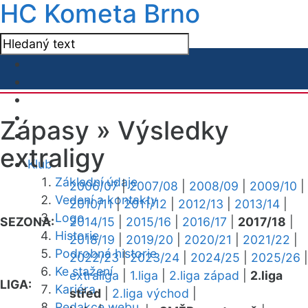
HC Kometa Brno
Zápasy »
Výsledky
extraligy
Klub
Základní údaje
2006/07
|
2007/08
|
2008/09
|
2009/10
|
Vedení a kontakty
2010/11
|
2011/12
|
2012/13
|
2013/14
|
Logo
SEZONA:
2014/15
|
2015/16
|
2016/17
|
2017/18
|
Historie
2018/19
|
2019/20
|
2020/21
|
2021/22
|
Podrobná historie
2022/23
|
2023/24
|
2024/25
|
2025/26
|
Ke stažení
extraliga
|
1.liga
|
2.liga západ
|
2.liga
LIGA:
Kariéra
střed
|
2.liga východ
|
Redakce webu