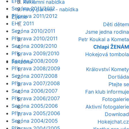
EHT 2012
Reklamní nabídka
Sezóna 2011/2012
Hrdý partner - nabídka
Příprava 2011/2012
Žijeme
EHT 2011
Děti dětem
Sezóna 2010/2011
Jsme jedna rodina
Příprava 2010/2011
Petr Koukal a Kometa
Sezóna 2009/2010
Chlapi ŽENÁM
Příprava 2009/2010
Hokejová tombola
Sezóna 2008/2009
Fanzóna
Příprava 2008/2009
Království Komety
Sezóna 2007/2008
Dortiáda
Příprava 2007/2008
Ptejte se
Sezóna 2006/2007
Fan klub informuje
Příprava 2006/2007
Fotogalerie
Sezóna 2005/2006
Aktivní fotogalerie
Příprava 2005/2006
Download
Sezóna 2004/2005
Hokejchat.cz
Příprava 2004/2005