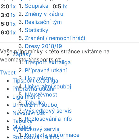
Soupiska
2:0
1x
0:5
1x
Změny v kádru
3:0
1x
Realizační tým
5:0
1x
Statistiky
6:0
1x
Zranění / nemocní hráči
Dresy 2018/19
Vaše připomínky k této stránce uvítáme na
Zápasy
webmaster
@esports.cz.
Tipsport extraliga
Přípravná utkání
Tweet
Liga mistrů
Tipsport extraliga
Univerzitní souboj
Přípravná utkání
Návštěvnost
Liga mistrů
Tabulka
Univerzitní souboj
Výsledkový servis
Návštěvnost
Rozlosování a info
Tabulka
Mládež
Výsledkový servis
Kontakty a informace
Rozlosování a info