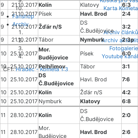
Kostka pro vás
9
21.10.2017
Kolín
Klatovy
6:3
Karta Kometa
9
21.10.2017
Písek
Havl. Brod
2:4
Fanshop
DS
Archiv
9
21.10.2017
Žďár n/S
3:2
Č.Budějovice
Archiv článků
9
21.10.2017
Tábor
Nymburk
2:3p
Archiv aktualit
Fotogalerie
Mor.
10
25.10.2017
Písek
6:0
Youtube kanál
Budějovice
10
25.10.2017
Pelhřimov
Tábor
3:1
ČF1:
Hradec - Kometa 1:3
DS
10
25.10.2017
Havl. Brod
7:6
Č.Budějovice
10
25.10.2017
Kolín
Žďár n/S
4:2
10
25.10.2017
Nymburk
Klatovy
6:8
DS
11
28.10.2017
Kolín
2:0
Č.Budějovice
Mor.
11
28.10.2017
Havl. Brod
2:6
Budějovice