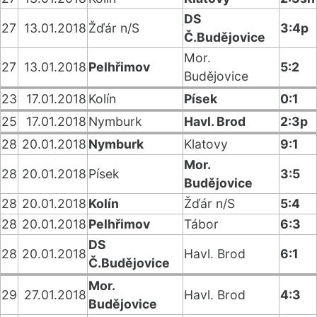
DS
27
13.01.2018
Žďár n/S
3:4p
Č.Budějovice
Mor.
27
13.01.2018
Pelhřimov
5:2
Budějovice
23
17.01.2018
Kolín
Písek
0:1
25
17.01.2018
Nymburk
Havl. Brod
2:3p
28
20.01.2018
Nymburk
Klatovy
9:1
Mor.
28
20.01.2018
Písek
3:5
Budějovice
28
20.01.2018
Kolín
Žďár n/S
5:4
28
20.01.2018
Pelhřimov
Tábor
6:3
DS
28
20.01.2018
Havl. Brod
6:1
Č.Budějovice
Mor.
29
27.01.2018
Havl. Brod
4:3
Budějovice