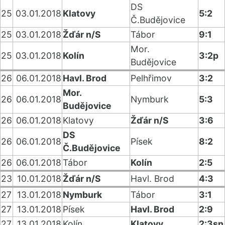
DS
25
03.01.2018
Klatovy
5:2
Č.Budějovice
25
03.01.2018
Žďár n/S
Tábor
9:1
Mor.
25
03.01.2018
Kolín
3:2p
Budějovice
26
06.01.2018
Havl. Brod
Pelhřimov
3:2
Mor.
26
06.01.2018
Nymburk
5:3
Budějovice
26
06.01.2018
Klatovy
Žďár n/S
3:6
DS
26
06.01.2018
Písek
8:2
Č.Budějovice
26
06.01.2018
Tábor
Kolín
2:5
23
10.01.2018
Žďár n/S
Havl. Brod
4:3
27
13.01.2018
Nymburk
Tábor
3:1
27
13.01.2018
Písek
Havl. Brod
2:9
27
13.01.2018
Kolín
Klatovy
2:3sn