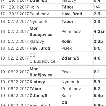
17
29.11.2017
Žďár n/S
Klatovy
6:4
17
29.11.2017
Kolín
Tábor
1:4
17
29.11.2017
Pelhřimov
Havl. Brod
2:5
18
02.12.2017
Nymburk
Tábor
2:3
Mor.
18
02.12.2017
Pelhřimov
4:3sn
Budějovice
18
02.12.2017
Klatovy
Kolín
2:3p
18
02.12.2017
Havl. Brod
Písek
6:0
DS
18
02.12.2017
Žďár n/S
4:6
Č.Budějovice
Mor.
19
06.12.2017
Písek
6:1
Budějovice
19
06.12.2017
Klatovy
Nymburk
5:3
19
06.12.2017
Tábor
Pelhřimov
5:2
19
06.12.2017
Žďár n/S
Kolín
5:4p
DS
19
06.12.2017
Havl. Brod
5:6p