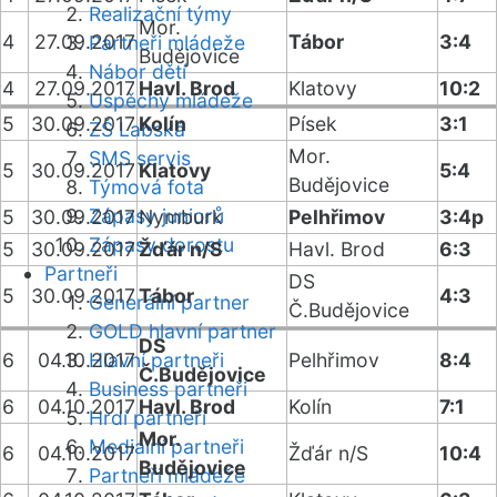
Realizační týmy
Mor.
4
27.09.2017
Tábor
3:4
Partneři mládeže
Budějovice
Nábor dětí
4
27.09.2017
Havl. Brod
Klatovy
10:2
Úspěchy mládeže
5
30.09.2017
Kolín
Písek
3:1
ZŠ Labská
Mor.
SMS servis
5
30.09.2017
Klatovy
5:4
Budějovice
Týmová fota
Zápasy juniorů
5
30.09.2017
Nymburk
Pelhřimov
3:4p
Zápasy dorostu
5
30.09.2017
Žďár n/S
Havl. Brod
6:3
Partneři
DS
5
30.09.2017
Tábor
4:3
Generální partner
Č.Budějovice
GOLD hlavní partner
DS
6
04.10.2017
Hlavní partneři
Pelhřimov
8:4
Č.Budějovice
Business partneři
6
04.10.2017
Havl. Brod
Kolín
7:1
Hrdí partneři
Mor.
Mediální partneři
6
04.10.2017
Žďár n/S
10:4
Budějovice
Partneři mládeže