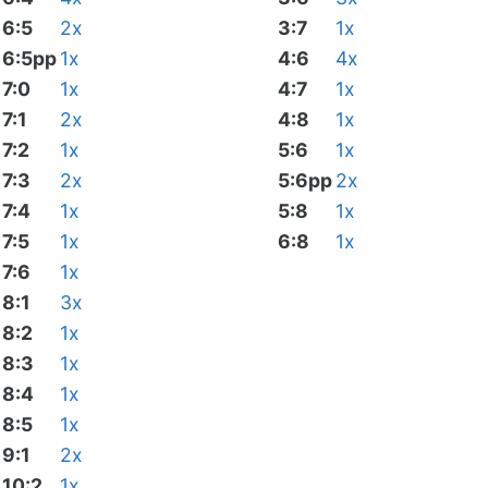
6:5
2x
3:7
1x
6:5pp
1x
4:6
4x
7:0
1x
4:7
1x
7:1
2x
4:8
1x
7:2
1x
5:6
1x
7:3
2x
5:6pp
2x
7:4
1x
5:8
1x
7:5
1x
6:8
1x
7:6
1x
8:1
3x
8:2
1x
8:3
1x
8:4
1x
8:5
1x
9:1
2x
10:2
1x