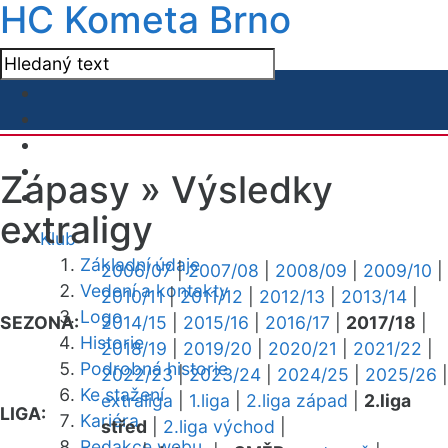
HC Kometa Brno
Zápasy »
Výsledky
extraligy
Klub
Základní údaje
2006/07
|
2007/08
|
2008/09
|
2009/10
|
Vedení a kontakty
2010/11
|
2011/12
|
2012/13
|
2013/14
|
Logo
SEZONA:
2014/15
|
2015/16
|
2016/17
|
2017/18
|
Historie
2018/19
|
2019/20
|
2020/21
|
2021/22
|
Podrobná historie
2022/23
|
2023/24
|
2024/25
|
2025/26
|
Ke stažení
extraliga
|
1.liga
|
2.liga západ
|
2.liga
LIGA:
Kariéra
střed
|
2.liga východ
|
Redakce webu