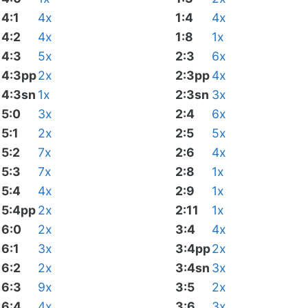
4:1
4x
1:4
4x
4:2
4x
1:8
1x
4:3
5x
2:3
6x
4:3pp
2x
2:3pp
4x
4:3sn
1x
2:3sn
3x
5:0
3x
2:4
6x
5:1
2x
2:5
5x
5:2
7x
2:6
4x
5:3
7x
2:8
1x
5:4
4x
2:9
1x
5:4pp
2x
2:11
1x
6:0
2x
3:4
4x
6:1
3x
3:4pp
2x
6:2
2x
3:4sn
3x
6:3
9x
3:5
2x
6:4
4x
3:6
3x