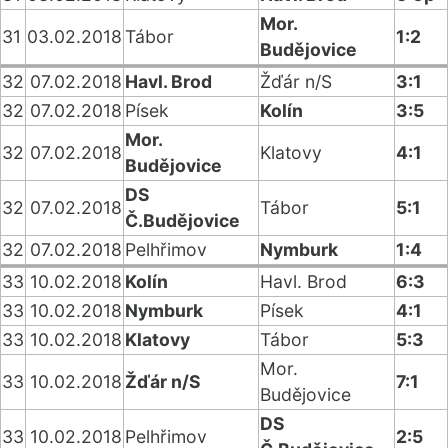
Mor.
31
03.02.2018
Tábor
1:2
Budějovice
32
07.02.2018
Havl. Brod
Žďár n/S
3:1
32
07.02.2018
Písek
Kolín
3:5
Mor.
32
07.02.2018
Klatovy
4:1
Budějovice
DS
32
07.02.2018
Tábor
5:1
Č.Budějovice
32
07.02.2018
Pelhřimov
Nymburk
1:4
33
10.02.2018
Kolín
Havl. Brod
6:3
33
10.02.2018
Nymburk
Písek
4:1
33
10.02.2018
Klatovy
Tábor
5:3
Mor.
33
10.02.2018
Žďár n/S
7:1
Budějovice
DS
33
10.02.2018
Pelhřimov
2:5