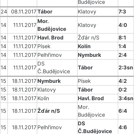
Budějovice
24
08.11.2017
Tábor
Klatovy
7:3
Mor.
14
11.11.2017
Klatovy
4:0
Budějovice
14
11.11.2017
Havl. Brod
Žďár n/S
8:1
14
11.11.2017
Písek
Kolín
1:4
14
11.11.2017
Pelhřimov
Nymburk
2:4
DS
14
11.11.2017
Tábor
2:3sn
Č.Budějovice
15
18.11.2017
Nymburk
Písek
4:2
15
18.11.2017
Klatovy
Tábor
0:2
15
18.11.2017
Kolín
Havl. Brod
3:4sn
Mor.
15
18.11.2017
Žďár n/S
6:4
Budějovice
DS
15
18.11.2017
Pelhřimov
4:6
Č.Budějovice