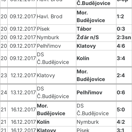
Č.Budějovice
Mor.
20
09.12.2017
Havl. Brod
1:2
Budějovice
20
09.12.2017
Písek
Tábor
0:3
20
09.12.2017
Nymburk
Žďár n/S
2:3sn
20
09.12.2017
Pelhřimov
Klatovy
4:6
DS
20
09.12.2017
Kolín
3:4
Č.Budějovice
Mor.
23
12.12.2017
Klatovy
2:4
Budějovice
DS
24
13.12.2017
Pelhřimov
0:6
Č.Budějovice
Mor.
DS
21
16.12.2017
5:0
Budějovice
Č.Budějovice
21
16.12.2017
Kolín
Nymburk
4:2
21
16.12.2017
Klatovy
Písek
3:1