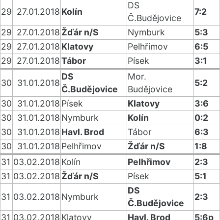
DS
29
27.01.2018
Kolín
7:2
Č.Budějovice
29
27.01.2018
Žďár n/S
Nymburk
5:3
29
27.01.2018
Klatovy
Pelhřimov
6:5
29
27.01.2018
Tábor
Písek
3:1
DS
Mor.
30
31.01.2018
5:2
Č.Budějovice
Budějovice
30
31.01.2018
Písek
Klatovy
3:6
30
31.01.2018
Nymburk
Kolín
0:2
30
31.01.2018
Havl. Brod
Tábor
6:3
30
31.01.2018
Pelhřimov
Žďár n/S
1:8
31
03.02.2018
Kolín
Pelhřimov
2:3
31
03.02.2018
Žďár n/S
Písek
5:1
DS
31
03.02.2018
Nymburk
2:3
Č.Budějovice
31
03.02.2018
Klatovy
Havl. Brod
5:6p