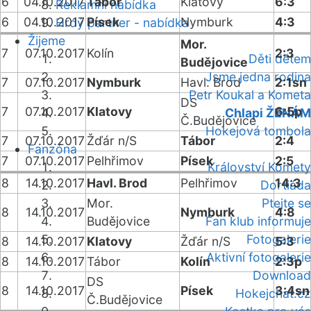
6
04.10.2017
Tábor
Klatovy
6:3
Reklamní nabídka
6
04.10.2017
Písek
Nymburk
4:3
Hrdý partner - nabídka
Žijeme
Mor.
7
07.10.2017
Kolín
2:3
Děti dětem
Budějovice
Jsme jedna rodina
7
07.10.2017
Nymburk
Havl. Brod
2:1sn
Petr Koukal a Kometa
DS
7
07.10.2017
Klatovy
6:5p
Chlapi ŽENÁM
Č.Budějovice
Hokejová tombola
7
07.10.2017
Žďár n/S
Tábor
2:4
Fanzóna
7
07.10.2017
Pelhřimov
Písek
2:5
Království Komety
8
14.10.2017
Havl. Brod
Pelhřimov
14:3
Dortiáda
Mor.
Ptejte se
8
14.10.2017
Nymburk
4:8
Budějovice
Fan klub informuje
Fotogalerie
8
14.10.2017
Klatovy
Žďár n/S
5:3
Aktivní fotogalerie
8
14.10.2017
Tábor
Kolín
2:3p
Download
DS
8
14.10.2017
Písek
3:4sn
Hokejchat.cz
Č.Budějovice