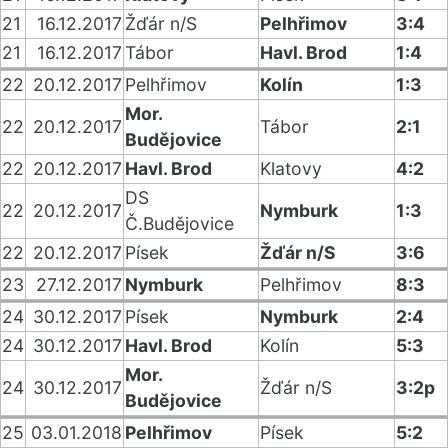
21
16.12.2017
Žďár n/S
Pelhřimov
3:4
21
16.12.2017
Tábor
Havl. Brod
1:4
22
20.12.2017
Pelhřimov
Kolín
1:3
Mor.
22
20.12.2017
Tábor
2:1
Budějovice
22
20.12.2017
Havl. Brod
Klatovy
4:2
DS
22
20.12.2017
Nymburk
1:3
Č.Budějovice
22
20.12.2017
Písek
Žďár n/S
3:6
23
27.12.2017
Nymburk
Pelhřimov
8:3
24
30.12.2017
Písek
Nymburk
2:4
24
30.12.2017
Havl. Brod
Kolín
5:3
Mor.
24
30.12.2017
Žďár n/S
3:2p
Budějovice
25
03.01.2018
Pelhřimov
Písek
5:2