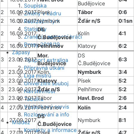
Budějovice
Soupiska
2
16.09.2017
Písek
Tábor
0:6
Změny v kádru
2
16.09.2017
Nymburk
Žďár n/S
0:1sn
Realizační tým
Statistiky
DS
2
16.09.2017
Kolín
4:1
Zranění / nemocní hráči
Č.Budějovice
Dresy 2018/19
2
16.09.2017
Pelhřimov
Klatovy
6:2
Zápasy
Mor.
DS
3
23.09.2017
6:3
Tipsport extraliga
Budějovice
Č.Budějovice
Přípravná utkání
3
23.09.2017
Kolín
Nymburk
3:4
Liga mistrů
3
23.09.2017
Klatovy
Písek
5:2
Univerzitní souboj
3
23.09.2017
Žďár n/S
Pelhřimov
5:2
Návštěvnost
3
23.09.2017
Tábor
Havl. Brod
2:6
Tabulka
Výsledkový servis
4
27.09.2017
Pelhřimov
Kolín
2:4
Rozlosování a info
DS
4
27.09.2017
Nymburk
8:1
Mládež
Č.Budějovice
Kontakty a informace
4
27.09.2017
Písek
Žďár n/S
4:7