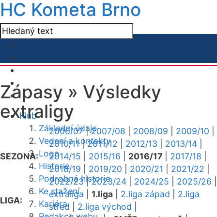
HC Kometa Brno
Zápasy »
Výsledky
extraligy
Klub
Základní údaje
2006/07
|
2007/08
|
2008/09
|
2009/10
|
Vedení a kontakty
2010/11
|
2011/12
|
2012/13
|
2013/14
|
Logo
SEZONA:
2014/15
|
2015/16
|
2016/17
|
2017/18
|
Historie
2018/19
|
2019/20
|
2020/21
|
2021/22
|
Podrobná historie
2022/23
|
2023/24
|
2024/25
|
2025/26
|
Ke stažení
extraliga
|
1.liga
|
2.liga západ
|
2.liga
LIGA:
Kariéra
střed
|
2.liga východ
|
Redakce webu