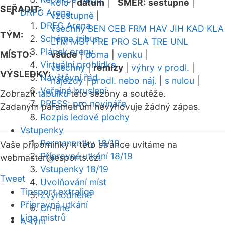
kolo
|
datum
|
SMĚR:
sestupně
|
SEŘADIT:
DRFG Arena
vzestupně
|
DRFG Arena
všechny
BEN
CEB
FRM
HAV
JIH
KAD
KLA
TÝM:
Schéma tribun
LTM
MST
PRE
PRO
SLA
TRE
UNL
Plánek areny
MÍSTO:
všude
|
doma
|
venku
|
Virtuální prohlídka
všechny
|
remízy
|
výhry v prodl.
|
VÝSLEDKY:
Návštěvní řád
nájezdy
|
prodl. nebo náj.
|
s nulou
|
Veřejné bruslení
Zobrazit
tabulku
této sezóny a soutěže.
PRESS: pro novináře
Zadaným parametrům nevyhovuje žádný zápas.
Rozpis ledové plochy
Vstupenky
Permanentky 18/19
Vaše připomínky k této stránce uvítáme na
Přípravná utkání 18/19
webmaster
@esports.cz.
Vstupenky 18/19
Tweet
Uvolňování míst
Tipsport extraliga
Zvýhodněné
Přípravná utkání
On-line
Liga mistrů
A-tým