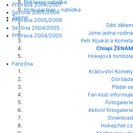
Reklamní nabídka
Příprava 2006/2007
Hrdý partner - nabídka
Sezóna 2005/2006
Žijeme
Příprava 2005/2006
Děti dětem
Sezóna 2004/2005
Jsme jedna rodina
Příprava 2004/2005
Petr Koukal a Kometa
Chlapi ŽENÁM
Hokejová tombola
Fanzóna
Království Komety
Dortiáda
Ptejte se
Fan klub informuje
Fotogalerie
Aktivní fotogalerie
Download
Hokejchat.cz