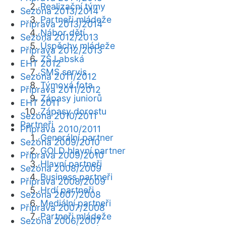
Realizační týmy
Sezóna 2013/2014
Partneři mládeže
Příprava 2013/2014
Nábor dětí
Sezóna 2012/2013
Úspěchy mládeže
Příprava 2012/2013
ZŠ Labská
EHT 2012
SMS servis
Sezóna 2011/2012
Týmová fota
Příprava 2011/2012
Zápasy juniorů
EHT 2011
Zápasy dorostu
Sezóna 2010/2011
Partneři
Příprava 2010/2011
Generální partner
Sezóna 2009/2010
GOLD hlavní partner
Příprava 2009/2010
Hlavní partneři
Sezóna 2008/2009
Business partneři
Příprava 2008/2009
Hrdí partneři
Sezóna 2007/2008
Mediální partneři
Příprava 2007/2008
Partneři mládeže
Sezóna 2006/2007