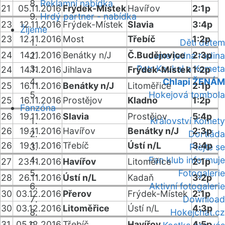
Reklamní nabídka
21
05.11.2016
Frýdek-Místek
Havířov
2:1p
Hrdý partner - nabídka
23
12.11.2016
Frýdek-Místek
Slavia
3:4p
Žijeme
23
12.11.2016
Most
Třebíč
1:2p
Děti dětem
24
14.11.2016
Benátky n/J
Č.Budějovice
2:3p
Jsme jedna rodina
Petr Koukal a Kometa
24
14.11.2016
Jihlava
Frýdek-Místek
1:2p
Chlapi ŽENÁM
25
16.11.2016
Benátky n/J
Litoměřice
2:1p
Hokejová tombola
25
16.11.2016
Prostějov
Kladno
1:2p
Fanzóna
26
19.11.2016
Slavia
Prostějov
5:4p
Království Komety
26
19.11.2016
Havířov
Benátky n/J
2:3p
Dortiáda
26
19.11.2016
Třebíč
Ústí n/L
3:4p
Ptejte se
Fan klub informuje
27
23.11.2016
Havířov
Litoměřice
2:1p
Fotogalerie
28
26.11.2016
Ústí n/L
Kadaň
3:2p
Aktivní fotogalerie
30
03.12.2016
Přerov
Frýdek-Místek
2:1p
Download
30
03.12.2016
Litoměřice
Ústí n/L
4:3p
Hokejchat.cz
31
05.12.2016
Třebíč
Havířov
4:5p