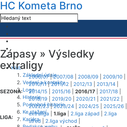
HC Kometa Brno
Zápasy »
Výsledky
extraligy
Klub
Základní údaje
2006/07
|
2007/08
|
2008/09
|
2009/10
|
Vedení a kontakty
2010/11
|
2011/12
|
2012/13
|
2013/14
|
Logo
SEZONA:
2014/15
|
2015/16
|
2016/17
|
2017/18
|
Historie
2018/19
|
2019/20
|
2020/21
|
2021/22
|
Podrobná historie
2022/23
|
2023/24
|
2024/25
|
2025/26
|
Ke stažení
extraliga
|
1.liga
|
2.liga západ
|
2.liga
LIGA:
Kariéra
střed
|
2.liga východ
|
Redakce webu