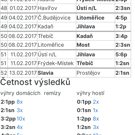
48
01.02.2017
Havířov
Ústí n/L
2:3sn
49
04.02.2017
Č.Budějovice
Litoměřice
4:5p
49
04.02.2017
Kadaň
Jihlava
1:2p
50
08.02.2017
Třebíč
Kadaň
3:4p
50
08.02.2017
Litoměřice
Most
2:3sn
51
11.02.2017
Ústí n/L
Jihlava
5:6p
51
11.02.2017
Frýdek-Místek
Třebíč
1:2sn
52
13.02.2017
Slavia
Prostějov
2:1sn
Četnost výsledků
výhry domácích
remízy
výhry hostí
2:1pp
8x
0:1pp
2x
2:1sn
3x
0:1sn
1x
3:2pp
10x
1:2pp
8x
3:2sn
4x
1:2sn
3x