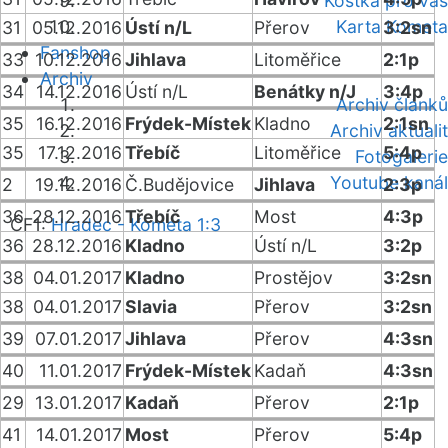
Kostka pro vás
Karta Kometa
31
05.12.2016
Ústí n/L
Přerov
3:2sn
Fanshop
33
10.12.2016
Jihlava
Litoměřice
2:1p
Archiv
34
14.12.2016
Ústí n/L
Benátky n/J
3:4p
Archiv článků
35
16.12.2016
Frýdek-Místek
Kladno
2:1sn
Archiv aktualit
35
17.12.2016
Třebíč
Litoměřice
5:4p
Fotogalerie
Youtube kanál
2
19.12.2016
Č.Budějovice
Jihlava
2:3p
36
28.12.2016
Třebíč
Most
4:3p
ČF1:
Hradec - Kometa 1:3
36
28.12.2016
Kladno
Ústí n/L
3:2p
38
04.01.2017
Kladno
Prostějov
3:2sn
38
04.01.2017
Slavia
Přerov
3:2sn
39
07.01.2017
Jihlava
Přerov
4:3sn
40
11.01.2017
Frýdek-Místek
Kadaň
4:3sn
29
13.01.2017
Kadaň
Přerov
2:1p
41
14.01.2017
Most
Přerov
5:4p