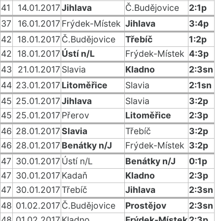
41
14.01.2017
Jihlava
Č.Budějovice
2:1p
37
16.01.2017
Frýdek-Místek
Jihlava
3:4p
42
18.01.2017
Č.Budějovice
Třebíč
1:2p
42
18.01.2017
Ústí n/L
Frýdek-Místek
4:3p
43
21.01.2017
Slavia
Kladno
2:3sn
44
23.01.2017
Litoměřice
Slavia
2:1sn
45
25.01.2017
Jihlava
Slavia
3:2p
45
25.01.2017
Přerov
Litoměřice
2:3p
46
28.01.2017
Slavia
Třebíč
3:2p
46
28.01.2017
Benátky n/J
Frýdek-Místek
3:2p
47
30.01.2017
Ústí n/L
Benátky n/J
0:1p
47
30.01.2017
Kadaň
Kladno
2:3p
47
30.01.2017
Třebíč
Jihlava
2:3sn
48
01.02.2017
Č.Budějovice
Prostějov
2:3sn
48
01.02.2017
Kladno
Frýdek-Místek
2:3p