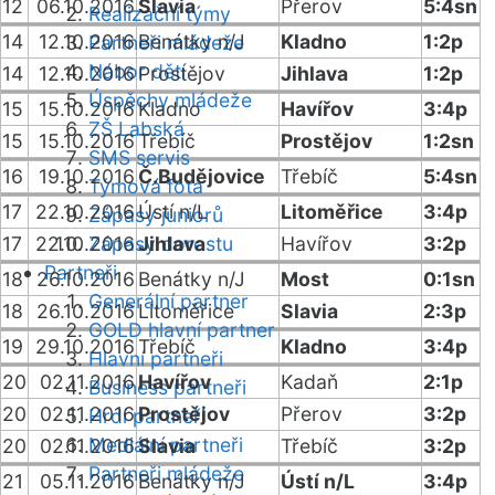
12
06.10.2016
Slavia
Přerov
5:4sn
Realizační týmy
14
12.10.2016
Benátky n/J
Kladno
1:2p
Partneři mládeže
Nábor dětí
14
12.10.2016
Prostějov
Jihlava
1:2p
Úspěchy mládeže
15
15.10.2016
Kladno
Havířov
3:4p
ZŠ Labská
15
15.10.2016
Třebíč
Prostějov
1:2sn
SMS servis
16
19.10.2016
Č.Budějovice
Třebíč
5:4sn
Týmová fota
17
22.10.2016
Ústí n/L
Litoměřice
3:4p
Zápasy juniorů
17
22.10.2016
Zápasy dorostu
Jihlava
Havířov
3:2p
Partneři
18
26.10.2016
Benátky n/J
Most
0:1sn
Generální partner
18
26.10.2016
Litoměřice
Slavia
2:3p
GOLD hlavní partner
19
29.10.2016
Třebíč
Kladno
3:4p
Hlavní partneři
20
02.11.2016
Havířov
Kadaň
2:1p
Business partneři
20
02.11.2016
Prostějov
Přerov
3:2p
Hrdí partneři
Mediální partneři
20
02.11.2016
Slavia
Třebíč
3:2p
Partneři mládeže
21
05.11.2016
Benátky n/J
Ústí n/L
3:4p