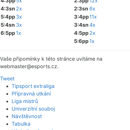
4:3pp
5x
2:3pp
12x
4:3sn
2x
2:3sn
6x
5:4pp
3x
3:4pp
11x
5:4sn
3x
3:4sn
4x
6:5pp
1x
4:5pp
2x
5:6pp
1x
Vaše připomínky k této stránce uvítáme na
webmaster
@esports.cz.
Tweet
Tipsport extraliga
Přípravná utkání
Liga mistrů
Univerzitní souboj
Návštěvnost
Tabulka