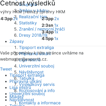
Četnost výsledků
Soupiska
Změny v kádru
výhry HKM |
remízy |
prohry HKM
Realizační tým
4:3pp
2x
2:3pp
2x
Statistiky
2:3sn
1x
Zranění / nemocní hráči
3:4pp
1x
Dresy 2018/19
4:5pp
1x
Zápasy
Tipsport extraliga
Vaše připomínky k této stránce uvítáme na
Přípravná utkání
webmaster
@esports.cz.
Liga mistrů
Univerzitní souboj
Tweet
Návštěvnost
Tipsport extraliga
Tabulka
Přípravná utkání
Výsledkový servis
Liga mistrů
Rozlosování a info
Univerzitní souboj
Mládež
Návštěvnost
Kontakty a informace
Tabulka