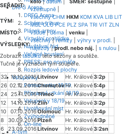
kolo
|
datum
|
SMĚR:
sestupně
|
SEŘADIT:
DRFG Arena
vzestupně
|
DRFG Arena
všechny
CHM
HKM
KOM
KVA
LIB
LIT
TÝM:
Schéma tribun
MBL
OLO
PCE
PLZ
SPA
TRI
VIT
ZLN
Plánek areny
MÍSTO:
všude
|
doma
|
venku
|
Virtuální prohlídka
všechny
|
remízy
|
výhry v prodl.
|
VÝSLEDKY:
Návštěvní řád
nájezdy
|
prodl. nebo náj.
|
s nulou
|
Veřejné bruslení
Zobrazit
tabulku
této sezóny a soutěže.
PRESS: pro novináře
Tučně je vyznačen tým soupeře.
Rozpis ledové plochy
32
18.10.2016
Litvínov
Hr. Králové
3:2p
Vstupenky
Permanentky 18/19
26
02.12.2016
Chomutov
Hr. Králové
5:4p
Přípravná utkání 18/19
24
25.11.2016
Třinec
Hr. Králové
3:4p
Vstupenky 18/19
12
14.10.2016
Zlín
Hr. Králové
3:2p
Uvolňování míst
10
07.10.2016
Olomouc
Hr. Králové
3:4p
Zvýhodněné
8
30.09.2016
Plzeň
Hr. Králové
4:3p
On-line
6
23.09.2016
Litvínov
Hr. Králové
3:2sn
A-tým