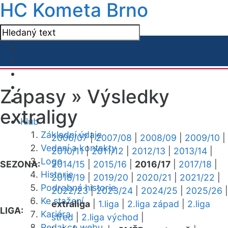
HC Kometa Brno
Zápasy »
Výsledky
extraligy
Klub
Základní údaje
2006/07
|
2007/08
|
2008/09
|
2009/10
|
Vedení a kontakty
2010/11
|
2011/12
|
2012/13
|
2013/14
|
Logo
SEZONA:
2014/15
|
2015/16
|
2016/17
|
2017/18
|
Historie
2018/19
|
2019/20
|
2020/21
|
2021/22
|
Podrobná historie
2022/23
|
2023/24
|
2024/25
|
2025/26
|
Ke stažení
extraliga
|
1.liga
|
2.liga západ
|
2.liga
LIGA:
Kariéra
střed
|
2.liga východ
|
Redakce webu