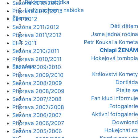
Reklamní nabídka
Sezóna 2012/2013
Hrdý partner - nabídka
Příprava 2012/2013
Žijeme
EHT 2012
Děti dětem
Sezóna 2011/2012
Jsme jedna rodina
Příprava 2011/2012
Petr Koukal a Kometa
EHT 2011
Chlapi ŽENÁM
Sezóna 2010/2011
Hokejová tombola
Příprava 2010/2011
Fanzóna
Sezóna 2009/2010
Království Komety
Příprava 2009/2010
Dortiáda
Sezóna 2008/2009
Ptejte se
Příprava 2008/2009
Fan klub informuje
Sezóna 2007/2008
Fotogalerie
Příprava 2007/2008
Aktivní fotogalerie
Sezóna 2006/2007
Download
Příprava 2006/2007
Hokejchat.cz
Sezóna 2005/2006