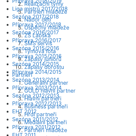
Příprava 2018/2019
Realizační týmy
Liga mistrů 2017/2018
Partneři mládeže
Sezóna 2017/2018
Nábor dětí
Příprava 2017/2018
Úspěchy mládeže
Sezóna 2016/2017
ZŠ Labská
Příprava 2016/2017
SMS servis
Sezóna 2015/2016
Týmová fota
Příprava 2015/2016
Zápasy juniorů
Sezóna 2014/2015
Zápasy dorostu
Příprava 2014/2015
Partneři
Sezóna 2013/2014
Generální partner
Příprava 2013/2014
GOLD hlavní partner
Sezóna 2012/2013
Hlavní partneři
Příprava 2012/2013
Business partneři
EHT 2012
Hrdí partneři
Sezóna 2011/2012
Mediální partneři
Příprava 2011/2012
Partneři mládeže
EHT 2011