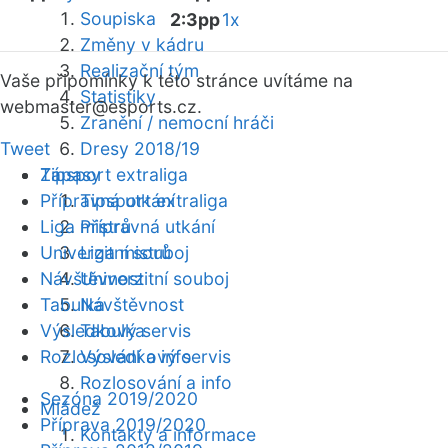
Soupiska
2:3pp
1x
Změny v kádru
Realizační tým
Vaše připomínky k této stránce uvítáme na
Statistiky
webmaster
@esports.cz.
Zranění / nemocní hráči
Tweet
Dresy 2018/19
Zápasy
Tipsport extraliga
Přípravná utkání
Tipsport extraliga
Liga mistrů
Přípravná utkání
Univerzitní souboj
Liga mistrů
Návštěvnost
Univerzitní souboj
Tabulka
Návštěvnost
Výsledkový servis
Tabulka
Rozlosování a info
Výsledkový servis
Rozlosování a info
Sezóna 2019/2020
Mládež
Příprava 2019/2020
Kontakty a informace