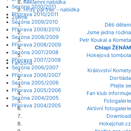
Reklamní nabídka
Sezóna 2010/2011
Hrdý partner - nabídka
Příprava 2010/2011
Žijeme
Sezóna 2009/2010
Děti dětem
Příprava 2009/2010
Jsme jedna rodina
Sezóna 2008/2009
Petr Koukal a Kometa
Příprava 2008/2009
Chlapi ŽENÁM
Sezóna 2007/2008
Hokejová tombola
Příprava 2007/2008
Fanzóna
Sezóna 2006/2007
Království Komety
Příprava 2006/2007
Dortiáda
Sezóna 2005/2006
Ptejte se
Příprava 2005/2006
Fan klub informuje
Sezóna 2004/2005
Fotogalerie
Příprava 2004/2005
Aktivní fotogalerie
Download
Hokejchat.cz