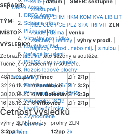
kolo
|
datum
|
SMĚR:
sestupně
|
SEŘADIT:
DRFG Arena
vzestupně
|
DRFG Arena
všechny
CHM
HKM
KOM
KVA
LIB
LIT
TÝM:
Schéma tribun
MBL
OLO
PCE
PLZ
SPA
TRI
VIT
ZLN
Plánek areny
MÍSTO:
všude
|
doma
|
venku
|
Virtuální prohlídka
všechny
|
remízy
|
výhry v prodl.
|
VÝSLEDKY:
Návštěvní řád
nájezdy
|
prodl. nebo náj.
|
s nulou
|
Veřejné bruslení
Zobrazit
tabulku
této sezóny a soutěže.
PRESS: pro novináře
Tučně je vyznačen tým soupeře.
Rozpis ledové plochy
48
19.02.2017
Třinec
Zlín
2:1p
Vstupenky
Permanentky 18/19
32
26.12.2016
Pardubice
Zlín
3:2p
Přípravná utkání 18/19
30
20.12.2016
Ml. Boleslav
Zlín
2:3p
Vstupenky 18/19
16
28.10.2016
Vítkovice
Zlín
2:1p
Uvolňování míst
Četnost výsledků
Zvýhodněné
výhry ZLN |
remízy |
prohry ZLN
On-line
3:2pp
1x
1:2pp
2x
A-tým