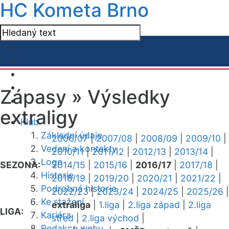
HC Kometa Brno
Zápasy »
Výsledky
extraligy
Klub
Základní údaje
2006/07
|
2007/08
|
2008/09
|
2009/10
|
Vedení a kontakty
2010/11
|
2011/12
|
2012/13
|
2013/14
|
Logo
SEZONA:
2014/15
|
2015/16
|
2016/17
|
2017/18
|
Historie
2018/19
|
2019/20
|
2020/21
|
2021/22
|
Podrobná historie
2022/23
|
2023/24
|
2024/25
|
2025/26
|
Ke stažení
extraliga
|
1.liga
|
2.liga západ
|
2.liga
LIGA:
Kariéra
střed
|
2.liga východ
|
Redakce webu