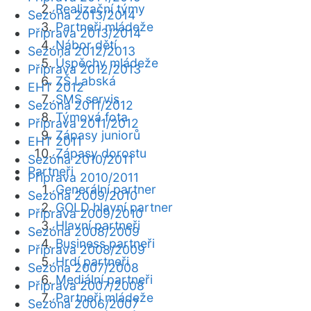
Realizační týmy
Sezóna 2013/2014
Partneři mládeže
Příprava 2013/2014
Nábor dětí
Sezóna 2012/2013
Úspěchy mládeže
Příprava 2012/2013
ZŠ Labská
EHT 2012
SMS servis
Sezóna 2011/2012
Týmová fota
Příprava 2011/2012
Zápasy juniorů
EHT 2011
Zápasy dorostu
Sezóna 2010/2011
Partneři
Příprava 2010/2011
Generální partner
Sezóna 2009/2010
GOLD hlavní partner
Příprava 2009/2010
Hlavní partneři
Sezóna 2008/2009
Business partneři
Příprava 2008/2009
Hrdí partneři
Sezóna 2007/2008
Mediální partneři
Příprava 2007/2008
Partneři mládeže
Sezóna 2006/2007