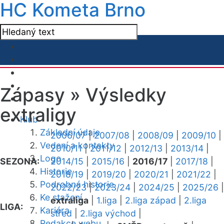
HC Kometa Brno
Zápasy »
Výsledky
extraligy
Klub
Základní údaje
2006/07
|
2007/08
|
2008/09
|
2009/10
|
Vedení a kontakty
2010/11
|
2011/12
|
2012/13
|
2013/14
|
Logo
SEZONA:
2014/15
|
2015/16
|
2016/17
|
2017/18
|
Historie
2018/19
|
2019/20
|
2020/21
|
2021/22
|
Podrobná historie
2022/23
|
2023/24
|
2024/25
|
2025/26
|
Ke stažení
extraliga
|
1.liga
|
2.liga západ
|
2.liga
LIGA:
Kariéra
střed
|
2.liga východ
|
Redakce webu