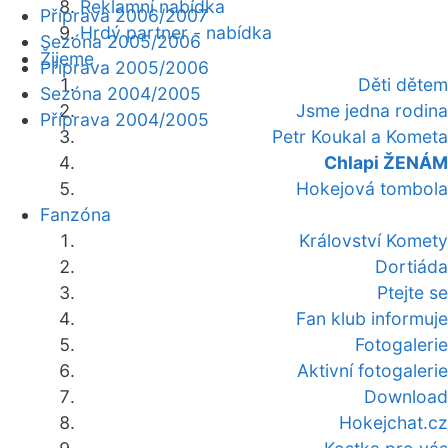
Reklamní nabídka
Příprava 2006/2007
Hrdý partner - nabídka
Sezóna 2005/2006
Žijeme
Příprava 2005/2006
Děti dětem
Sezóna 2004/2005
Jsme jedna rodina
Příprava 2004/2005
Petr Koukal a Kometa
Chlapi ŽENÁM
Hokejová tombola
Fanzóna
Království Komety
Dortiáda
Ptejte se
Fan klub informuje
Fotogalerie
Aktivní fotogalerie
Download
Hokejchat.cz