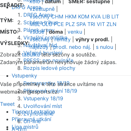
kolo
|
datum
|
SMĚR:
sestupně
|
SEŘADIT:
DRFG Arena
vzestupně
|
DRFG Arena
všechny
CHM
HKM
KOM
KVA
LIB
LIT
TÝM:
Schéma tribun
MBL
OLO
PCE
PLZ
SPA
TRI
VIT
ZLN
Plánek areny
MÍSTO:
všude
|
doma
|
venku
|
Virtuální prohlídka
všechny
|
remízy
|
výhry v prodl.
|
VÝSLEDKY:
Návštěvní řád
nájezdy
|
prodl. nebo náj.
|
s nulou
|
Veřejné bruslení
Zobrazit
tabulku
této sezóny a soutěže.
PRESS: pro novináře
Zadaným parametrům nevyhovuje žádný zápas.
Rozpis ledové plochy
Vstupenky
Permanentky 18/19
Vaše připomínky k této stránce uvítáme na
Přípravná utkání 18/19
webmaster
@esports.cz.
Vstupenky 18/19
Tweet
Uvolňování míst
Tipsport extraliga
Zvýhodněné
Přípravná utkání
On-line
Liga mistrů
A-tým