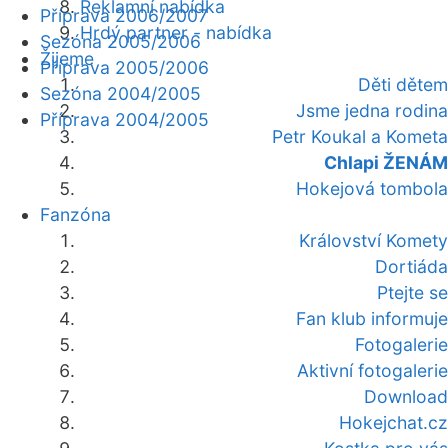
Reklamní nabídka
Příprava 2006/2007
Hrdý partner - nabídka
Sezóna 2005/2006
Žijeme
Příprava 2005/2006
Děti dětem
Sezóna 2004/2005
Jsme jedna rodina
Příprava 2004/2005
Petr Koukal a Kometa
Chlapi ŽENÁM
Hokejová tombola
Fanzóna
Království Komety
Dortiáda
Ptejte se
Fan klub informuje
Fotogalerie
Aktivní fotogalerie
Download
Hokejchat.cz