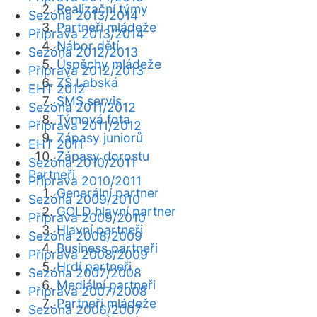
Realizační týmy
Sezóna 2013/2014
Partneři mládeže
Příprava 2013/2014
Nábor dětí
Sezóna 2012/2013
Úspěchy mládeže
Příprava 2012/2013
ZŠ Labská
EHT 2012
SMS servis
Sezóna 2011/2012
Týmová fota
Příprava 2011/2012
Zápasy juniorů
EHT 2011
Zápasy dorostu
Sezóna 2010/2011
Partneři
Příprava 2010/2011
Generální partner
Sezóna 2009/2010
GOLD hlavní partner
Příprava 2009/2010
Hlavní partneři
Sezóna 2008/2009
Business partneři
Příprava 2008/2009
Hrdí partneři
Sezóna 2007/2008
Mediální partneři
Příprava 2007/2008
Partneři mládeže
Sezóna 2006/2007