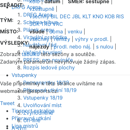
kolo
|
datum
|
SMĚR:
sestupně
|
SEŘADIT:
DRFG Arena
vzestupně
|
DRFG Arena
všechny
BIL
DEC
JBL
KLT
KNO
KOB
RIS
TÝM:
Schéma tribun
SOK
TRU
VRC
Plánek areny
MÍSTO:
všude
|
doma
|
venku
|
Virtuální prohlídka
všechny
|
remízy
|
výhry v prodl.
|
VÝSLEDKY:
Návštěvní řád
nájezdy
|
prodl. nebo náj.
|
s nulou
|
Veřejné bruslení
Zobrazit
tabulku
této sezóny a soutěže.
PRESS: pro novináře
Zadaným parametrům nevyhovuje žádný zápas.
Rozpis ledové plochy
Vstupenky
Permanentky 18/19
Vaše připomínky k této stránce uvítáme na
Přípravná utkání 18/19
webmaster
@esports.cz.
Vstupenky 18/19
Tweet
Uvolňování míst
Tipsport extraliga
Zvýhodněné
Přípravná utkání
On-line
Liga mistrů
A-tým