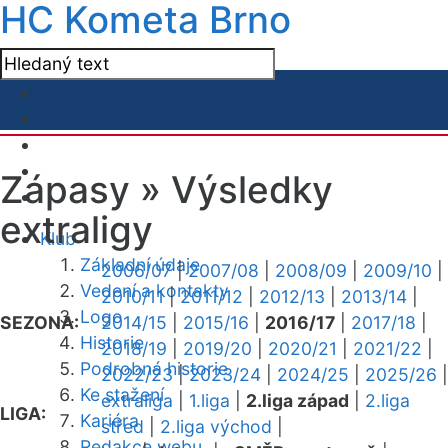
HC Kometa Brno
Zápasy »
Výsledky
extraligy
Klub
Základní údaje
2006/07
|
2007/08
|
2008/09
|
2009/10
|
Vedení a kontakty
2010/11
|
2011/12
|
2012/13
|
2013/14
|
Logo
SEZONA:
2014/15
|
2015/16
|
2016/17
|
2017/18
|
Historie
2018/19
|
2019/20
|
2020/21
|
2021/22
|
Podrobná historie
2022/23
|
2023/24
|
2024/25
|
2025/26
|
Ke stažení
extraliga
|
1.liga
|
2.liga západ
|
2.liga
LIGA:
Kariéra
střed
|
2.liga východ
|
Redakce webu