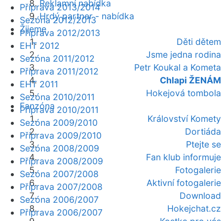
Reklamní nabídka
Příprava 2013/2014
Hrdý partner - nabídka
Sezóna 2012/2013
Žijeme
Příprava 2012/2013
Děti dětem
EHT 2012
Jsme jedna rodina
Sezóna 2011/2012
Petr Koukal a Kometa
Příprava 2011/2012
Chlapi ŽENÁM
EHT 2011
Hokejová tombola
Sezóna 2010/2011
Fanzóna
Příprava 2010/2011
Království Komety
Sezóna 2009/2010
Dortiáda
Příprava 2009/2010
Ptejte se
Sezóna 2008/2009
Fan klub informuje
Příprava 2008/2009
Fotogalerie
Sezóna 2007/2008
Aktivní fotogalerie
Příprava 2007/2008
Download
Sezóna 2006/2007
Hokejchat.cz
Příprava 2006/2007