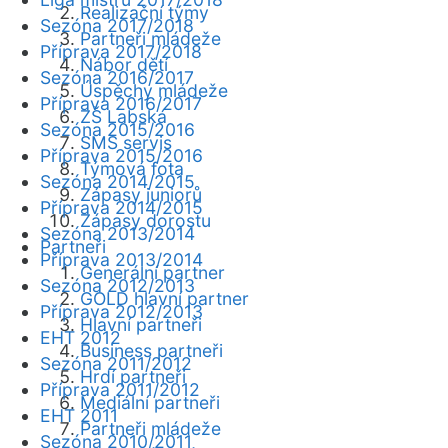
Realizační týmy
Sezóna 2017/2018
Partneři mládeže
Příprava 2017/2018
Nábor dětí
Sezóna 2016/2017
Úspěchy mládeže
Příprava 2016/2017
ZŠ Labská
Sezóna 2015/2016
SMS servis
Příprava 2015/2016
Týmová fota
Sezóna 2014/2015
Zápasy juniorů
Příprava 2014/2015
Zápasy dorostu
Sezóna 2013/2014
Partneři
Příprava 2013/2014
Generální partner
Sezóna 2012/2013
GOLD hlavní partner
Příprava 2012/2013
Hlavní partneři
EHT 2012
Business partneři
Sezóna 2011/2012
Hrdí partneři
Příprava 2011/2012
Mediální partneři
EHT 2011
Partneři mládeže
Sezóna 2010/2011