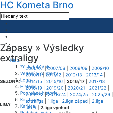
HC Kometa Brno
Zápasy »
Výsledky
extraligy
Klub
Základní údaje
2006/07
|
2007/08
|
2008/09
|
2009/10
|
Vedení a kontakty
2010/11
|
2011/12
|
2012/13
|
2013/14
|
Logo
SEZONA:
2014/15
|
2015/16
|
2016/17
|
2017/18
|
Historie
2018/19
|
2019/20
|
2020/21
|
2021/22
|
Podrobná historie
2022/23
|
2023/24
|
2024/25
|
2025/26
|
Ke stažení
extraliga
|
1.liga
|
2.liga západ
|
2.liga
LIGA:
Kariéra
střed
|
2.liga východ
|
Redakce webu