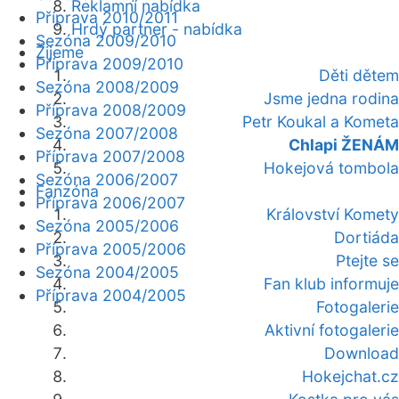
Reklamní nabídka
Příprava 2010/2011
Hrdý partner - nabídka
Sezóna 2009/2010
Žijeme
Příprava 2009/2010
Děti dětem
Sezóna 2008/2009
Jsme jedna rodina
Příprava 2008/2009
Petr Koukal a Kometa
Sezóna 2007/2008
Chlapi ŽENÁM
Příprava 2007/2008
Hokejová tombola
Sezóna 2006/2007
Fanzóna
Příprava 2006/2007
Království Komety
Sezóna 2005/2006
Dortiáda
Příprava 2005/2006
Ptejte se
Sezóna 2004/2005
Fan klub informuje
Příprava 2004/2005
Fotogalerie
Aktivní fotogalerie
Download
Hokejchat.cz