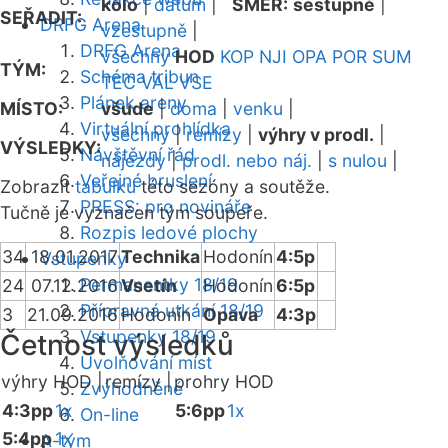
kolo
|
datum
|
SMĚR:
sestupně
|
SEŘADIT:
DRFG Arena
vzestupně
|
DRFG Arena
všechny
HOD
KOP
NJI
OPA
POR
SUM
TÝM:
Schéma tribun
TEC
VAL
VSE
Plánek areny
MÍSTO:
všude
|
doma
|
venku
|
Virtuální prohlídka
všechny
|
remízy
|
výhry v prodl.
|
VÝSLEDKY:
Návštěvní řád
nájezdy
|
prodl. nebo náj.
|
s nulou
|
Veřejné bruslení
Zobrazit
tabulku
této sezóny a soutěže.
PRESS: pro novináře
Tučně je vyznačen tým soupeře.
Rozpis ledové plochy
34
18.01.2017
Technika
Hodonín
4:5p
Vstupenky
Permanentky 18/19
24
07.12.2016
Vsetín
Hodonín
6:5p
Přípravná utkání 18/19
3
21.09.2016
Hodonín
Opava
4:3p
Vstupenky 18/19
Četnost výsledků
Uvolňování míst
výhry HOD |
remízy |
prohry HOD
Zvýhodněné
4:3pp
1x
5:6pp
1x
On-line
5:4pp
1x
A-tým