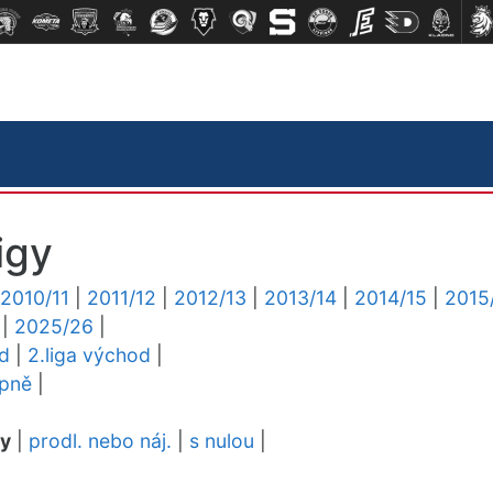
igy
2010/11
|
2011/12
|
2012/13
|
2013/14
|
2014/15
|
2015
|
2025/26
|
ed
|
2.liga východ
|
upně
|
dy
|
prodl. nebo náj.
|
s nulou
|