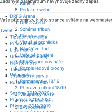
Zadaným parametrům nevyhovuje žádný zápas.
Kariéra
Redakce webu
DRFG Arena
Vaše připomínky k této stránce uvítáme na webmaste
DRFG Arena
Schéma tribun
Tweet
Plánek areny
Tipsport extraliga
Virtuální prohlídka
Přípravná utkání
Návštěvní řád
Liga mistrů
Veřejné bruslení
Univerzitní souboj
PRESS: pro novináře
Návštěvnost
Rozpis ledové plochy
Tabulka
Vstupenky
Výsledkový servis
Permanentky 18/19
Rozlosování a info
Přípravná utkání 18/19
Sezóna 2019/2020
Vstupenky 18/19
Příprava 2019/2020
Uvolňování míst
Příprava 2018/2019
Zvýhodněné