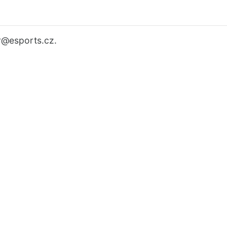
r
@esports.cz.