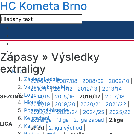
HC Kometa Brno
Zápasy »
Výsledky
extraligy
Klub
Základní údaje
2006/07
|
2007/08
|
2008/09
|
2009/10
|
Vedení a kontakty
2010/11
|
2011/12
|
2012/13
|
2013/14
|
Logo
SEZONA:
2014/15
|
2015/16
|
2016/17
|
2017/18
|
Historie
2018/19
|
2019/20
|
2020/21
|
2021/22
|
Podrobná historie
2022/23
|
2023/24
|
2024/25
|
2025/26
|
Ke stažení
extraliga
|
1.liga
|
2.liga západ
|
2.liga
LIGA:
Kariéra
střed
|
2.liga východ
|
Redakce webu