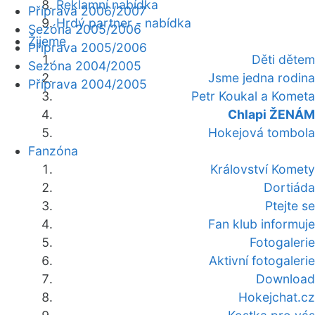
Reklamní nabídka
Příprava 2006/2007
Hrdý partner - nabídka
Sezóna 2005/2006
Žijeme
Příprava 2005/2006
Děti dětem
Sezóna 2004/2005
Jsme jedna rodina
Příprava 2004/2005
Petr Koukal a Kometa
Chlapi ŽENÁM
Hokejová tombola
Fanzóna
Království Komety
Dortiáda
Ptejte se
Fan klub informuje
Fotogalerie
Aktivní fotogalerie
Download
Hokejchat.cz