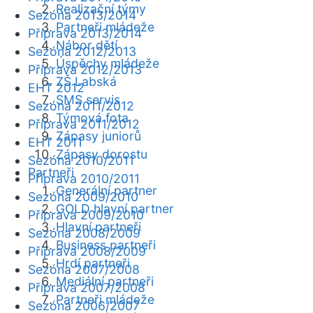
Realizační týmy
Sezóna 2013/2014
Partneři mládeže
Příprava 2013/2014
Nábor dětí
Sezóna 2012/2013
Úspěchy mládeže
Příprava 2012/2013
ZŠ Labská
EHT 2012
SMS servis
Sezóna 2011/2012
Týmová fota
Příprava 2011/2012
Zápasy juniorů
EHT 2011
Zápasy dorostu
Sezóna 2010/2011
Partneři
Příprava 2010/2011
Generální partner
Sezóna 2009/2010
GOLD hlavní partner
Příprava 2009/2010
Hlavní partneři
Sezóna 2008/2009
Business partneři
Příprava 2008/2009
Hrdí partneři
Sezóna 2007/2008
Mediální partneři
Příprava 2007/2008
Partneři mládeže
Sezóna 2006/2007