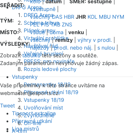
kolo
|
datum
|
SMĚR:
sestupně
|
SEŘADIT:
DRFG Arena
vzestupně
|
DRFG Arena
všechny
DAS
HBR
JHR
KOL
MBU
NYM
TÝM:
Schéma tribun
PEL
PIS
TAB
ZNS
Plánek areny
MÍSTO:
všude
|
doma
|
venku
|
Virtuální prohlídka
všechny
|
remízy
|
výhry v prodl.
|
VÝSLEDKY:
Návštěvní řád
nájezdy
|
prodl. nebo náj.
|
s nulou
|
Veřejné bruslení
Zobrazit
tabulku
této sezóny a soutěže.
PRESS: pro novináře
Zadaným parametrům nevyhovuje žádný zápas.
Rozpis ledové plochy
Vstupenky
Permanentky 18/19
Vaše připomínky k této stránce uvítáme na
Přípravná utkání 18/19
webmaster
@esports.cz.
Vstupenky 18/19
Tweet
Uvolňování míst
Tipsport extraliga
Zvýhodněné
Přípravná utkání
On-line
Liga mistrů
A-tým