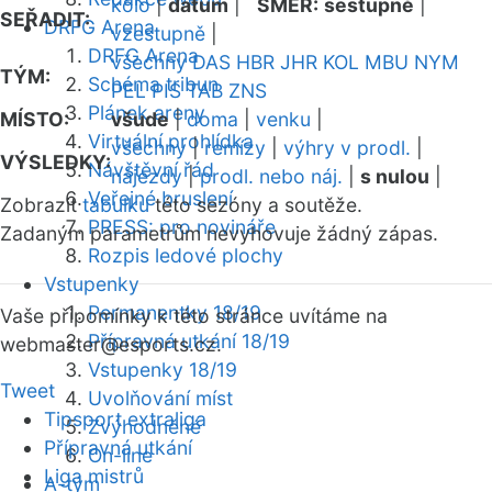
kolo
|
datum
|
SMĚR:
sestupně
|
SEŘADIT:
DRFG Arena
vzestupně
|
DRFG Arena
všechny
DAS
HBR
JHR
KOL
MBU
NYM
TÝM:
Schéma tribun
PEL
PIS
TAB
ZNS
Plánek areny
MÍSTO:
všude
|
doma
|
venku
|
Virtuální prohlídka
všechny
|
remízy
|
výhry v prodl.
|
VÝSLEDKY:
Návštěvní řád
nájezdy
|
prodl. nebo náj.
|
s nulou
|
Veřejné bruslení
Zobrazit
tabulku
této sezóny a soutěže.
PRESS: pro novináře
Zadaným parametrům nevyhovuje žádný zápas.
Rozpis ledové plochy
Vstupenky
Permanentky 18/19
Vaše připomínky k této stránce uvítáme na
Přípravná utkání 18/19
webmaster
@esports.cz.
Vstupenky 18/19
Tweet
Uvolňování míst
Tipsport extraliga
Zvýhodněné
Přípravná utkání
On-line
Liga mistrů
A-tým