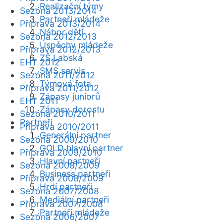
Realizační týmy
Sezóna 2013/2014
Partneři mládeže
Příprava 2013/2014
Nábor dětí
Sezóna 2012/2013
Úspěchy mládeže
Příprava 2012/2013
ZŠ Labská
EHT 2012
SMS servis
Sezóna 2011/2012
Týmová fota
Příprava 2011/2012
Zápasy juniorů
EHT 2011
Zápasy dorostu
Sezóna 2010/2011
Partneři
Příprava 2010/2011
Generální partner
Sezóna 2009/2010
GOLD hlavní partner
Příprava 2009/2010
Hlavní partneři
Sezóna 2008/2009
Business partneři
Příprava 2008/2009
Hrdí partneři
Sezóna 2007/2008
Mediální partneři
Příprava 2007/2008
Partneři mládeže
Sezóna 2006/2007