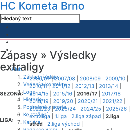
HC Kometa Brno
Zápasy »
Výsledky
extraligy
Klub
Základní údaje
2006/07
|
2007/08
|
2008/09
|
2009/10
|
Vedení a kontakty
2010/11
|
2011/12
|
2012/13
|
2013/14
|
Logo
SEZONA:
2014/15
|
2015/16
|
2016/17
|
2017/18
|
Historie
2018/19
|
2019/20
|
2020/21
|
2021/22
|
Podrobná historie
2022/23
|
2023/24
|
2024/25
|
2025/26
|
Ke stažení
extraliga
|
1.liga
|
2.liga západ
|
2.liga
LIGA:
Kariéra
střed
|
2.liga východ
|
Redakce webu