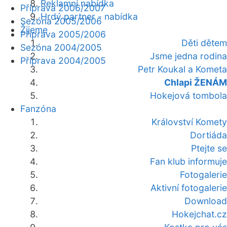
Reklamní nabídka
Příprava 2006/2007
Hrdý partner - nabídka
Sezóna 2005/2006
Žijeme
Příprava 2005/2006
Děti dětem
Sezóna 2004/2005
Jsme jedna rodina
Příprava 2004/2005
Petr Koukal a Kometa
Chlapi ŽENÁM
Hokejová tombola
Fanzóna
Království Komety
Dortiáda
Ptejte se
Fan klub informuje
Fotogalerie
Aktivní fotogalerie
Download
Hokejchat.cz