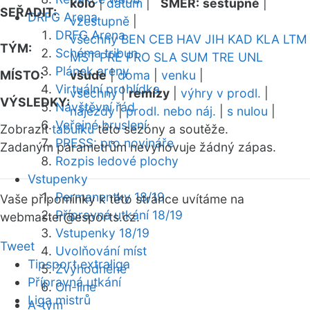
kolo
|
datum
|
SMĚR:
sestupně
|
SEŘADIT:
DRFG Arena
vzestupně
|
DRFG Arena
všechny
BEN
CEB
HAV
JIH
KAD
KLA
LTM
TÝM:
Schéma tribun
MST
PRE
PRO
SLA
SUM
TRE
UNL
Plánek areny
MÍSTO:
všude
|
doma
|
venku
|
Virtuální prohlídka
všechny
|
remízy
|
výhry v prodl.
|
VÝSLEDKY:
Návštěvní řád
nájezdy
|
prodl. nebo náj.
|
s nulou
|
Veřejné bruslení
Zobrazit
tabulku
této sezóny a soutěže.
PRESS: pro novináře
Zadaným parametrům nevyhovuje žádný zápas.
Rozpis ledové plochy
Vstupenky
Permanentky 18/19
Vaše připomínky k této stránce uvítáme na
Přípravná utkání 18/19
webmaster
@esports.cz.
Vstupenky 18/19
Tweet
Uvolňování míst
Tipsport extraliga
Zvýhodněné
Přípravná utkání
On-line
Liga mistrů
A-tým