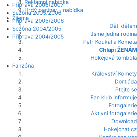
Reklamní nabídka
Příprava 2006/2007
Hrdý partner - nabídka
Sezóna 2005/2006
Žijeme
Příprava 2005/2006
Děti dětem
Sezóna 2004/2005
Jsme jedna rodina
Příprava 2004/2005
Petr Koukal a Kometa
Chlapi ŽENÁM
Hokejová tombola
Fanzóna
Království Komety
Dortiáda
Ptejte se
Fan klub informuje
Fotogalerie
Aktivní fotogalerie
Download
Hokejchat.cz