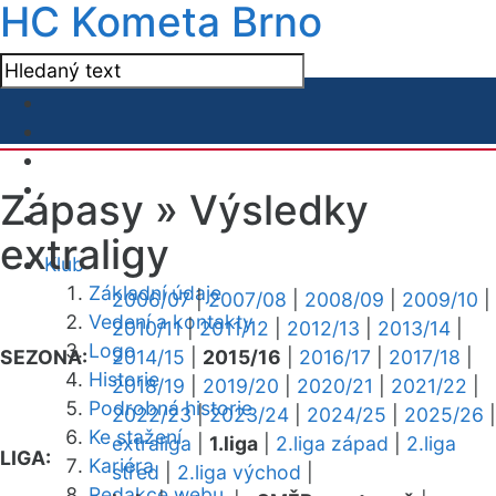
HC Kometa Brno
Zápasy »
Výsledky
extraligy
Klub
Základní údaje
2006/07
|
2007/08
|
2008/09
|
2009/10
|
Vedení a kontakty
2010/11
|
2011/12
|
2012/13
|
2013/14
|
Logo
SEZONA:
2014/15
|
2015/16
|
2016/17
|
2017/18
|
Historie
2018/19
|
2019/20
|
2020/21
|
2021/22
|
Podrobná historie
2022/23
|
2023/24
|
2024/25
|
2025/26
|
Ke stažení
extraliga
|
1.liga
|
2.liga západ
|
2.liga
LIGA:
Kariéra
střed
|
2.liga východ
|
Redakce webu