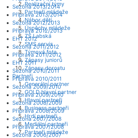
Realizační týmy
Sezóna 2013/2014
Partneři mládeže
Příprava 2013/2014
Nábor dětí
Sezóna 2012/2013
Úspěchy mládeže
Příprava 2012/2013
ZŠ Labská
EHT 2012
SMS servis
Sezóna 2011/2012
Týmová fota
Příprava 2011/2012
Zápasy juniorů
EHT 2011
Zápasy dorostu
Sezóna 2010/2011
Partneři
Příprava 2010/2011
Generální partner
Sezóna 2009/2010
GOLD hlavní partner
Příprava 2009/2010
Hlavní partneři
Sezóna 2008/2009
Business partneři
Příprava 2008/2009
Hrdí partneři
Sezóna 2007/2008
Mediální partneři
Příprava 2007/2008
Partneři mládeže
Sezóna 2006/2007