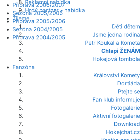
Reklamní nabídka
Příprava 2006/2007
Hrdý partner - nabídka
Sezóna 2005/2006
Žijeme
Příprava 2005/2006
Děti dětem
Sezóna 2004/2005
Jsme jedna rodina
Příprava 2004/2005
Petr Koukal a Kometa
Chlapi ŽENÁM
Hokejová tombola
Fanzóna
Království Komety
Dortiáda
Ptejte se
Fan klub informuje
Fotogalerie
Aktivní fotogalerie
Download
Hokejchat.cz