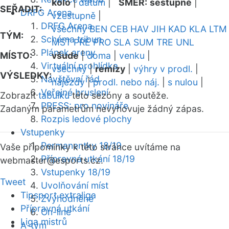
kolo
|
datum
|
SMĚR:
sestupně
|
SEŘADIT:
DRFG Arena
vzestupně
|
DRFG Arena
všechny
BEN
CEB
HAV
JIH
KAD
KLA
LTM
TÝM:
Schéma tribun
MST
PRE
PRO
SLA
SUM
TRE
UNL
Plánek areny
MÍSTO:
všude
|
doma
|
venku
|
Virtuální prohlídka
všechny
|
remízy
|
výhry v prodl.
|
VÝSLEDKY:
Návštěvní řád
nájezdy
|
prodl. nebo náj.
|
s nulou
|
Veřejné bruslení
Zobrazit
tabulku
této sezóny a soutěže.
PRESS: pro novináře
Zadaným parametrům nevyhovuje žádný zápas.
Rozpis ledové plochy
Vstupenky
Permanentky 18/19
Vaše připomínky k této stránce uvítáme na
Přípravná utkání 18/19
webmaster
@esports.cz.
Vstupenky 18/19
Tweet
Uvolňování míst
Tipsport extraliga
Zvýhodněné
Přípravná utkání
On-line
Liga mistrů
A-tým