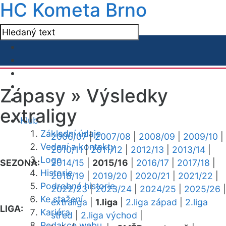
HC Kometa Brno
Zápasy »
Výsledky
extraligy
Klub
Základní údaje
2006/07
|
2007/08
|
2008/09
|
2009/10
|
Vedení a kontakty
2010/11
|
2011/12
|
2012/13
|
2013/14
|
Logo
SEZONA:
2014/15
|
2015/16
|
2016/17
|
2017/18
|
Historie
2018/19
|
2019/20
|
2020/21
|
2021/22
|
Podrobná historie
2022/23
|
2023/24
|
2024/25
|
2025/26
|
Ke stažení
extraliga
|
1.liga
|
2.liga západ
|
2.liga
LIGA:
Kariéra
střed
|
2.liga východ
|
Redakce webu