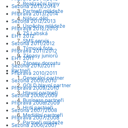
Realizační týmy
Sezóna 2013/2014
Partneři mládeže
Příprava 2013/2014
Nábor dětí
Sezóna 2012/2013
Úspěchy mládeže
Příprava 2012/2013
ZŠ Labská
EHT 2012
SMS servis
Sezóna 2011/2012
Týmová fota
Příprava 2011/2012
Zápasy juniorů
EHT 2011
Zápasy dorostu
Sezóna 2010/2011
Partneři
Příprava 2010/2011
Generální partner
Sezóna 2009/2010
GOLD hlavní partner
Příprava 2009/2010
Hlavní partneři
Sezóna 2008/2009
Business partneři
Příprava 2008/2009
Hrdí partneři
Sezóna 2007/2008
Mediální partneři
Příprava 2007/2008
Partneři mládeže
Sezóna 2006/2007