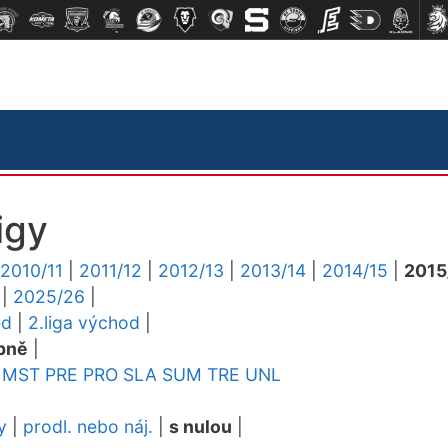
igy
2010/11
|
2011/12
|
2012/13
|
2013/14
|
2014/15
|
2015
|
2025/26
|
ed
|
2.liga východ
|
pně
|
MST
PRE
PRO
SLA
SUM
TRE
UNL
y
|
prodl. nebo náj.
|
s nulou
|