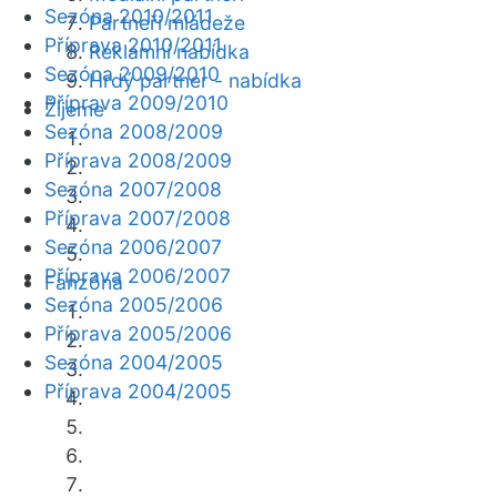
Sezóna 2010/2011
Partneři mládeže
Příprava 2010/2011
Reklamní nabídka
Sezóna 2009/2010
Hrdý partner - nabídka
Příprava 2009/2010
Žijeme
Sezóna 2008/2009
Příprava 2008/2009
Sezóna 2007/2008
Příprava 2007/2008
Sezóna 2006/2007
Příprava 2006/2007
Fanzóna
Sezóna 2005/2006
Příprava 2005/2006
Sezóna 2004/2005
Příprava 2004/2005