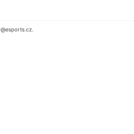
r
@esports.cz.