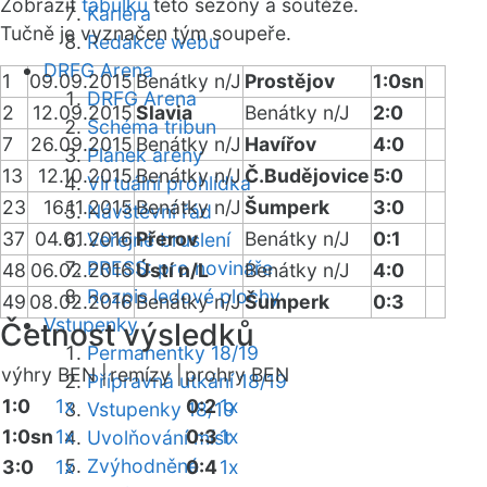
Zobrazit
tabulku
této sezóny a soutěže.
Kariéra
Tučně je vyznačen tým soupeře.
Redakce webu
DRFG Arena
1
09.09.2015
Benátky n/J
Prostějov
1:0sn
DRFG Arena
2
12.09.2015
Slavia
Benátky n/J
2:0
Schéma tribun
7
26.09.2015
Benátky n/J
Havířov
4:0
Plánek areny
13
12.10.2015
Benátky n/J
Č.Budějovice
5:0
Virtuální prohlídka
23
16.11.2015
Benátky n/J
Šumperk
3:0
Návštěvní řád
37
04.01.2016
Přerov
Benátky n/J
0:1
Veřejné bruslení
PRESS: pro novináře
48
06.02.2016
Ústí n/L
Benátky n/J
4:0
Rozpis ledové plochy
49
08.02.2016
Benátky n/J
Šumperk
0:3
Vstupenky
Četnost výsledků
Permanentky 18/19
výhry BEN |
remízy |
prohry BEN
Přípravná utkání 18/19
1:0
1x
0:2
1x
Vstupenky 18/19
1:0sn
1x
0:3
1x
Uvolňování míst
Zvýhodněné
3:0
1x
0:4
1x