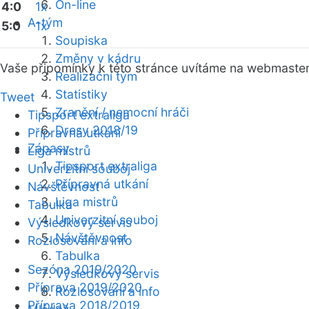
On-line
4:0
1x
A-tým
5:0
1x
Soupiska
Změny v kádru
Vaše připomínky k této stránce uvítáme na webmaste
Realizační tým
Statistiky
Tweet
Zranění / nemocní hráči
Tipsport extraliga
Dresy 2018/19
Přípravná utkání
Zápasy
Liga mistrů
Tipsport extraliga
Univerzitní souboj
Přípravná utkání
Návštěvnost
Liga mistrů
Tabulka
Univerzitní souboj
Výsledkový servis
Návštěvnost
Rozlosování a info
Tabulka
Sezóna 2019/2020
Výsledkový servis
Příprava 2019/2020
Rozlosování a info
Příprava 2018/2019