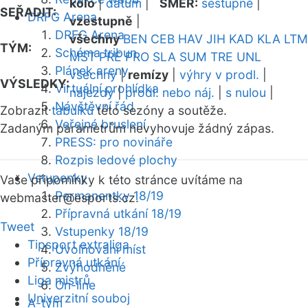
kolo
|
datum
|
SMĚR:
sestupně
|
SEŘADIT:
DRFG Arena
vzestupně
|
DRFG Arena
všechny
BEN
CEB
HAV
JIH
KAD
KLA
LTM
TÝM:
Schéma tribun
MST
PRE
PRO
SLA
SUM
TRE
UNL
Plánek areny
všechny
|
remízy
|
výhry v prodl.
|
VÝSLEDKY:
Virtuální prohlídka
nájezdy
|
prodl. nebo náj.
|
s nulou
|
Návštěvní řád
Zobrazit
tabulku
této sezóny a soutěže.
Veřejné bruslení
Zadaným parametrům nevyhovuje žádný zápas.
PRESS: pro novináře
Rozpis ledové plochy
Vstupenky
Vaše připomínky k této stránce uvítáme na
Permanentky 18/19
webmaster
@esports.cz.
Přípravná utkání 18/19
Tweet
Vstupenky 18/19
Tipsport extraliga
Uvolňování míst
Přípravná utkání
Zvýhodněné
Liga mistrů
On-line
Univerzitní souboj
A-tým