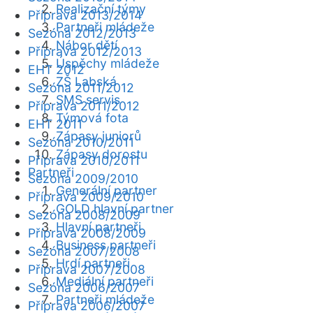
Realizační týmy
Příprava 2013/2014
Partneři mládeže
Sezóna 2012/2013
Nábor dětí
Příprava 2012/2013
Úspěchy mládeže
EHT 2012
ZŠ Labská
Sezóna 2011/2012
SMS servis
Příprava 2011/2012
Týmová fota
EHT 2011
Zápasy juniorů
Sezóna 2010/2011
Zápasy dorostu
Příprava 2010/2011
Partneři
Sezóna 2009/2010
Generální partner
Příprava 2009/2010
GOLD hlavní partner
Sezóna 2008/2009
Hlavní partneři
Příprava 2008/2009
Business partneři
Sezóna 2007/2008
Hrdí partneři
Příprava 2007/2008
Mediální partneři
Sezóna 2006/2007
Partneři mládeže
Příprava 2006/2007