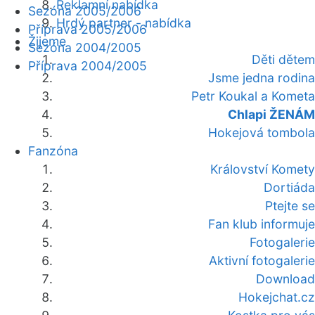
Reklamní nabídka
Sezóna 2005/2006
Hrdý partner - nabídka
Příprava 2005/2006
Žijeme
Sezóna 2004/2005
Děti dětem
Příprava 2004/2005
Jsme jedna rodina
Petr Koukal a Kometa
Chlapi ŽENÁM
Hokejová tombola
Fanzóna
Království Komety
Dortiáda
Ptejte se
Fan klub informuje
Fotogalerie
Aktivní fotogalerie
Download
Hokejchat.cz