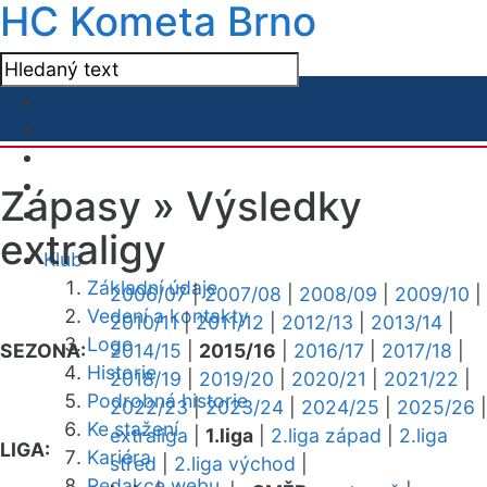
HC Kometa Brno
Zápasy »
Výsledky
extraligy
Klub
Základní údaje
2006/07
|
2007/08
|
2008/09
|
2009/10
|
Vedení a kontakty
2010/11
|
2011/12
|
2012/13
|
2013/14
|
Logo
SEZONA:
2014/15
|
2015/16
|
2016/17
|
2017/18
|
Historie
2018/19
|
2019/20
|
2020/21
|
2021/22
|
Podrobná historie
2022/23
|
2023/24
|
2024/25
|
2025/26
|
Ke stažení
extraliga
|
1.liga
|
2.liga západ
|
2.liga
LIGA:
Kariéra
střed
|
2.liga východ
|
Redakce webu