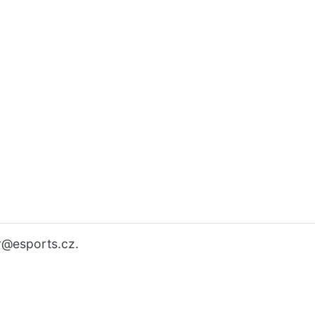
r
@esports.cz.