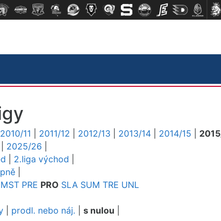
igy
2010/11
|
2011/12
|
2012/13
|
2013/14
|
2014/15
|
2015
|
2025/26
|
ed
|
2.liga východ
|
upně
|
MST
PRE
PRO
SLA
SUM
TRE
UNL
y
|
prodl. nebo náj.
|
s nulou
|