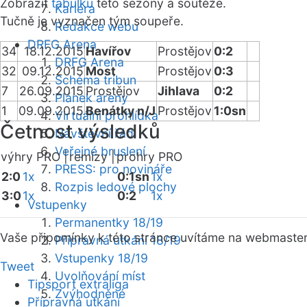
Zobrazit
tabulku
této sezóny a soutěže.
Kariéra
Tučně je vyznačen tým soupeře.
Redakce webu
DRFG Arena
34
18.12.2015
Havířov
Prostějov
0:2
DRFG Arena
32
09.12.2015
Most
Prostějov
0:3
Schéma tribun
7
26.09.2015
Prostějov
Jihlava
0:2
Plánek areny
1
09.09.2015
Benátky n/J
Prostějov
1:0sn
Virtuální prohlídka
Četnost výsledků
Návštěvní řád
Veřejné bruslení
výhry PRO |
remízy |
prohry PRO
PRESS: pro novináře
2:0
1x
0:1sn
1x
Rozpis ledové plochy
3:0
1x
0:2
1x
Vstupenky
Permanentky 18/19
Vaše připomínky k této stránce uvítáme na webmaste
Přípravná utkání 18/19
Vstupenky 18/19
Tweet
Uvolňování míst
Tipsport extraliga
Zvýhodněné
Přípravná utkání