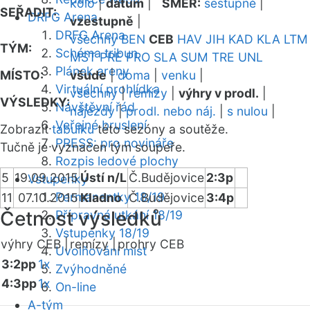
kolo
|
datum
|
SMĚR:
sestupně
|
SEŘADIT:
DRFG Arena
vzestupně
|
DRFG Arena
všechny
BEN
CEB
HAV
JIH
KAD
KLA
LTM
TÝM:
Schéma tribun
MST
PRE
PRO
SLA
SUM
TRE
UNL
Plánek areny
MÍSTO:
všude
|
doma
|
venku
|
Virtuální prohlídka
všechny
|
remízy
|
výhry v prodl.
|
VÝSLEDKY:
Návštěvní řád
nájezdy
|
prodl. nebo náj.
|
s nulou
|
Veřejné bruslení
Zobrazit
tabulku
této sezóny a soutěže.
PRESS: pro novináře
Tučně je vyznačen tým soupeře.
Rozpis ledové plochy
5
19.09.2015
Ústí n/L
Č.Budějovice
2:3p
Vstupenky
Permanentky 18/19
11
07.10.2015
Kladno
Č.Budějovice
3:4p
Četnost výsledků
Přípravná utkání 18/19
Vstupenky 18/19
výhry CEB |
remízy |
prohry CEB
Uvolňování míst
3:2pp
1x
Zvýhodněné
4:3pp
1x
On-line
A-tým