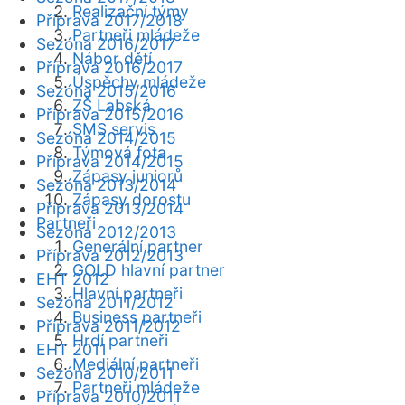
Realizační týmy
Příprava 2017/2018
Partneři mládeže
Sezóna 2016/2017
Nábor dětí
Příprava 2016/2017
Úspěchy mládeže
Sezóna 2015/2016
ZŠ Labská
Příprava 2015/2016
SMS servis
Sezóna 2014/2015
Týmová fota
Příprava 2014/2015
Zápasy juniorů
Sezóna 2013/2014
Zápasy dorostu
Příprava 2013/2014
Partneři
Sezóna 2012/2013
Generální partner
Příprava 2012/2013
GOLD hlavní partner
EHT 2012
Hlavní partneři
Sezóna 2011/2012
Business partneři
Příprava 2011/2012
Hrdí partneři
EHT 2011
Mediální partneři
Sezóna 2010/2011
Partneři mládeže
Příprava 2010/2011