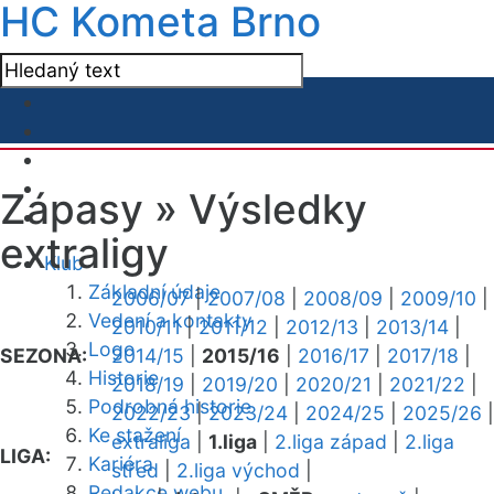
HC Kometa Brno
Zápasy »
Výsledky
extraligy
Klub
Základní údaje
2006/07
|
2007/08
|
2008/09
|
2009/10
|
Vedení a kontakty
2010/11
|
2011/12
|
2012/13
|
2013/14
|
Logo
SEZONA:
2014/15
|
2015/16
|
2016/17
|
2017/18
|
Historie
2018/19
|
2019/20
|
2020/21
|
2021/22
|
Podrobná historie
2022/23
|
2023/24
|
2024/25
|
2025/26
|
Ke stažení
extraliga
|
1.liga
|
2.liga západ
|
2.liga
LIGA:
Kariéra
střed
|
2.liga východ
|
Redakce webu