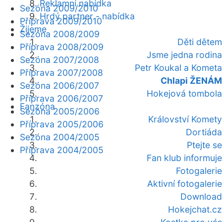
Reklamní nabídka
Sezóna 2009/2010
Hrdý partner - nabídka
Příprava 2009/2010
Žijeme
Sezóna 2008/2009
Děti dětem
Příprava 2008/2009
Jsme jedna rodina
Sezóna 2007/2008
Petr Koukal a Kometa
Příprava 2007/2008
Chlapi ŽENÁM
Sezóna 2006/2007
Hokejová tombola
Příprava 2006/2007
Fanzóna
Sezóna 2005/2006
Království Komety
Příprava 2005/2006
Dortiáda
Sezóna 2004/2005
Ptejte se
Příprava 2004/2005
Fan klub informuje
Fotogalerie
Aktivní fotogalerie
Download
Hokejchat.cz