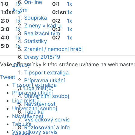
On-line
1:0
1x
0:1
1x
A-tým
1:0sn
1x
0:1sn
1x
Soupiska
2:0
1x
0:2
1x
Změny v kádru
3:0
1x
0:3
1x
Realizační tým
4:0
1x
0:7
1x
Statistiky
5:0
1x
Zranění / nemocní hráči
Dresy 2018/19
Vaše připomínky k této stránce uvítáme na webmaste
Zápasy
Tipsport extraliga
Tweet
Přípravná utkání
Tipsport extraliga
Liga mistrů
Přípravná utkání
Univerzitní souboj
Liga mistrů
Návštěvnost
Univerzitní souboj
Tabulka
Návštěvnost
Výsledkový servis
Tabulka
Rozlosování a info
Výsledkový servis