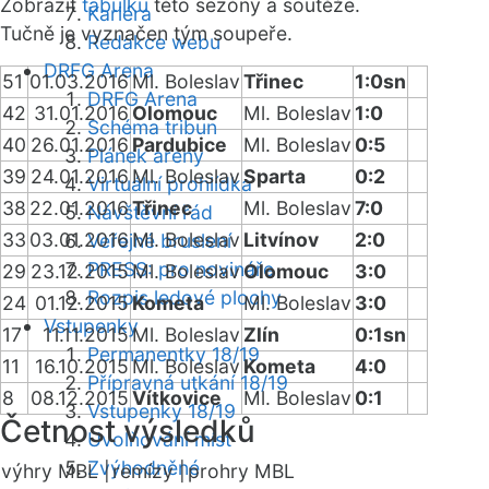
Zobrazit
tabulku
této sezóny a soutěže.
Kariéra
Tučně je vyznačen tým soupeře.
Redakce webu
DRFG Arena
51
01.03.2016
Ml. Boleslav
Třinec
1:0sn
DRFG Arena
42
31.01.2016
Olomouc
Ml. Boleslav
1:0
Schéma tribun
40
26.01.2016
Pardubice
Ml. Boleslav
0:5
Plánek areny
39
24.01.2016
Ml. Boleslav
Sparta
0:2
Virtuální prohlídka
38
22.01.2016
Třinec
Ml. Boleslav
7:0
Návštěvní řád
33
03.01.2016
Ml. Boleslav
Litvínov
2:0
Veřejné bruslení
PRESS: pro novináře
29
23.12.2015
Ml. Boleslav
Olomouc
3:0
Rozpis ledové plochy
24
01.12.2015
Kometa
Ml. Boleslav
3:0
Vstupenky
17
11.11.2015
Ml. Boleslav
Zlín
0:1sn
Permanentky 18/19
11
16.10.2015
Ml. Boleslav
Kometa
4:0
Přípravná utkání 18/19
8
08.12.2015
Vítkovice
Ml. Boleslav
0:1
Vstupenky 18/19
Četnost výsledků
Uvolňování míst
Zvýhodněné
výhry MBL |
remízy |
prohry MBL