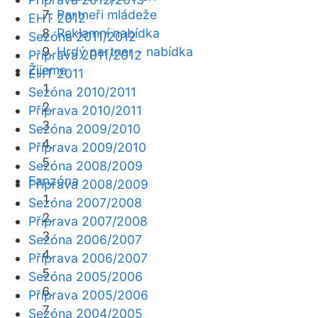
Partneři mládeže
EHT 2012
Reklamní nabídka
Sezóna 2011/2012
Hrdý partner - nabídka
Příprava 2011/2012
Žijeme
EHT 2011
Sezóna 2010/2011
Příprava 2010/2011
Sezóna 2009/2010
Příprava 2009/2010
Sezóna 2008/2009
Fanzóna
Příprava 2008/2009
Sezóna 2007/2008
Příprava 2007/2008
Sezóna 2006/2007
Příprava 2006/2007
Sezóna 2005/2006
Příprava 2005/2006
Sezóna 2004/2005