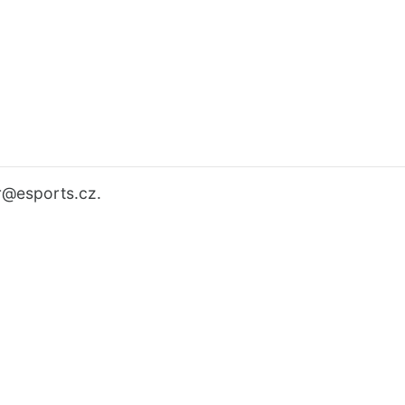
r
@esports.cz.