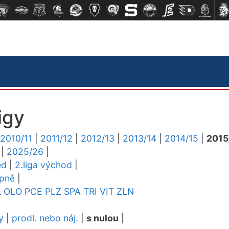
igy
2010/11
|
2011/12
|
2012/13
|
2013/14
|
2014/15
|
2015
|
2025/26
|
ed
|
2.liga východ
|
upně
|
L
OLO
PCE
PLZ
SPA
TRI
VIT
ZLN
y
|
prodl. nebo náj.
|
s nulou
|