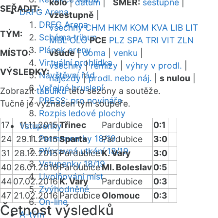
kolo
|
datum
|
SMĚR:
sestupně
|
SEŘADIT:
DRFG Arena
vzestupně
|
DRFG Arena
všechny
CHM
HKM
KOM
KVA
LIB
LIT
TÝM:
Schéma tribun
MBL
OLO
PCE
PLZ
SPA
TRI
VIT
ZLN
Plánek areny
MÍSTO:
všude
|
doma
|
venku
|
Virtuální prohlídka
všechny
|
remízy
|
výhry v prodl.
|
VÝSLEDKY:
Návštěvní řád
nájezdy
|
prodl. nebo náj.
|
s nulou
|
Veřejné bruslení
Zobrazit
tabulku
této sezóny a soutěže.
PRESS: pro novináře
Tučně je vyznačen tým soupeře.
Rozpis ledové plochy
17
11.11.2015
Třinec
Pardubice
0:1
Vstupenky
Permanentky 18/19
24
29.11.2015
Sparta
Pardubice
3:0
Přípravná utkání 18/19
31
28.12.2015
Pardubice
K. Vary
3:0
Vstupenky 18/19
40
26.01.2016
Pardubice
Ml. Boleslav
0:5
Uvolňování míst
44
07.02.2016
K. Vary
Pardubice
0:3
Zvýhodněné
47
21.02.2016
Pardubice
Olomouc
0:3
On-line
Četnost výsledků
A-tým