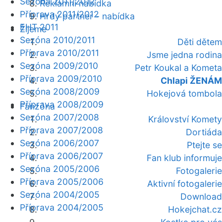
Sezóna 2011/2012
Reklamní nabídka
Příprava 2011/2012
Hrdý partner - nabídka
EHT 2011
Žijeme
Sezóna 2010/2011
Děti dětem
Příprava 2010/2011
Jsme jedna rodina
Sezóna 2009/2010
Petr Koukal a Kometa
Příprava 2009/2010
Chlapi ŽENÁM
Sezóna 2008/2009
Hokejová tombola
Příprava 2008/2009
Fanzóna
Sezóna 2007/2008
Království Komety
Příprava 2007/2008
Dortiáda
Sezóna 2006/2007
Ptejte se
Příprava 2006/2007
Fan klub informuje
Sezóna 2005/2006
Fotogalerie
Příprava 2005/2006
Aktivní fotogalerie
Sezóna 2004/2005
Download
Příprava 2004/2005
Hokejchat.cz