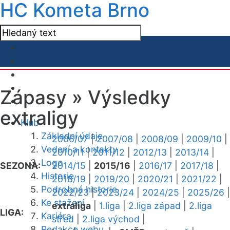
HC Kometa Brno
Zápasy »
Výsledky
extraligy
Klub
Základní údaje
2006/07
|
2007/08
|
2008/09
|
2009/10
|
Vedení a kontakty
2010/11
|
2011/12
|
2012/13
|
2013/14
|
Logo
SEZONA:
2014/15
|
2015/16
|
2016/17
|
2017/18
|
Historie
2018/19
|
2019/20
|
2020/21
|
2021/22
|
Podrobná historie
2022/23
|
2023/24
|
2024/25
|
2025/26
|
Ke stažení
extraliga
|
1.liga
|
2.liga západ
|
2.liga
LIGA:
Kariéra
střed
|
2.liga východ
|
Redakce webu