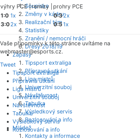
Soupiska
výhry PCE |
remízy |
prohry PCE
Změny v kádru
1:0
1x
0:3
2x
Realizační tým
3:0
2x
0:5
1x
Statistiky
Zranění / nemocní hráči
Vaše připomínky k této stránce uvítáme na
Dresy 2018/19
webmaster
@esports.cz.
Zápasy
Tipsport extraliga
Tweet
Přípravná utkání
Tipsport extraliga
Liga mistrů
Přípravná utkání
Univerzitní souboj
Liga mistrů
Návštěvnost
Univerzitní souboj
Tabulka
Návštěvnost
Výsledkový servis
Tabulka
Rozlosování a info
Výsledkový servis
Mládež
Rozlosování a info
Kontakty a informace