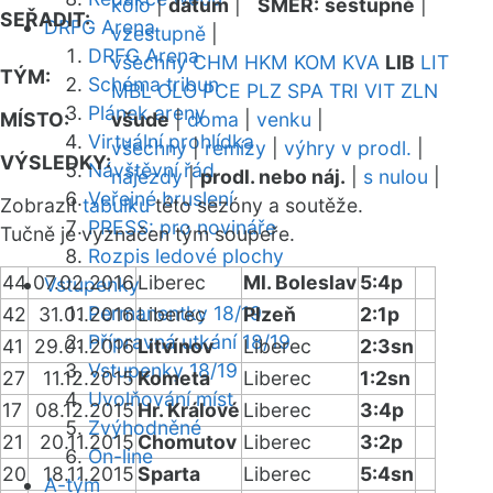
kolo
|
datum
|
SMĚR:
sestupně
|
SEŘADIT:
DRFG Arena
vzestupně
|
DRFG Arena
všechny
CHM
HKM
KOM
KVA
LIB
LIT
TÝM:
Schéma tribun
MBL
OLO
PCE
PLZ
SPA
TRI
VIT
ZLN
Plánek areny
MÍSTO:
všude
|
doma
|
venku
|
Virtuální prohlídka
všechny
|
remízy
|
výhry v prodl.
|
VÝSLEDKY:
Návštěvní řád
nájezdy
|
prodl. nebo náj.
|
s nulou
|
Veřejné bruslení
Zobrazit
tabulku
této sezóny a soutěže.
PRESS: pro novináře
Tučně je vyznačen tým soupeře.
Rozpis ledové plochy
44
07.02.2016
Liberec
Ml. Boleslav
5:4p
Vstupenky
Permanentky 18/19
42
31.01.2016
Liberec
Plzeň
2:1p
Přípravná utkání 18/19
41
29.01.2016
Litvínov
Liberec
2:3sn
Vstupenky 18/19
27
11.12.2015
Kometa
Liberec
1:2sn
Uvolňování míst
17
08.12.2015
Hr. Králové
Liberec
3:4p
Zvýhodněné
21
20.11.2015
Chomutov
Liberec
3:2p
On-line
20
18.11.2015
Sparta
Liberec
5:4sn
A-tým