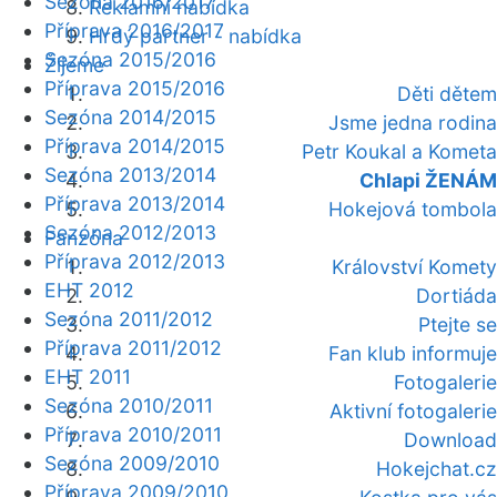
Sezóna 2016/2017
Reklamní nabídka
Příprava 2016/2017
Hrdý partner - nabídka
Sezóna 2015/2016
Žijeme
Příprava 2015/2016
Děti dětem
Sezóna 2014/2015
Jsme jedna rodina
Příprava 2014/2015
Petr Koukal a Kometa
Sezóna 2013/2014
Chlapi ŽENÁM
Příprava 2013/2014
Hokejová tombola
Sezóna 2012/2013
Fanzóna
Příprava 2012/2013
Království Komety
EHT 2012
Dortiáda
Sezóna 2011/2012
Ptejte se
Příprava 2011/2012
Fan klub informuje
EHT 2011
Fotogalerie
Sezóna 2010/2011
Aktivní fotogalerie
Příprava 2010/2011
Download
Sezóna 2009/2010
Hokejchat.cz
Příprava 2009/2010