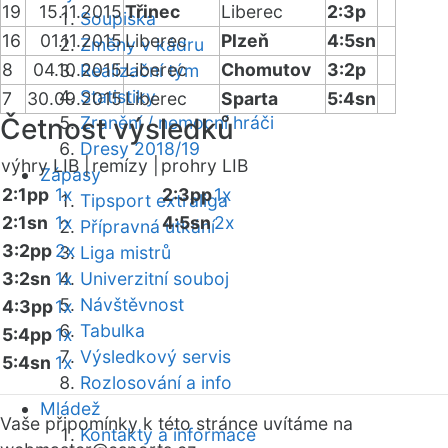
19
15.11.2015
Třinec
Liberec
2:3p
Soupiska
16
01.11.2015
Liberec
Plzeň
4:5sn
Změny v kádru
8
04.10.2015
Liberec
Chomutov
3:2p
Realizační tým
Statistiky
7
30.09.2015
Liberec
Sparta
5:4sn
Četnost výsledků
Zranění / nemocní hráči
Dresy 2018/19
výhry LIB |
remízy |
prohry LIB
Zápasy
2:1pp
1x
2:3pp
1x
Tipsport extraliga
2:1sn
1x
4:5sn
2x
Přípravná utkání
3:2pp
2x
Liga mistrů
3:2sn
1x
Univerzitní souboj
Návštěvnost
4:3pp
1x
Tabulka
5:4pp
1x
Výsledkový servis
5:4sn
1x
Rozlosování a info
Mládež
Vaše připomínky k této stránce uvítáme na
Kontakty a informace