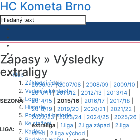
HC Kometa Brno
Zápasy »
Výsledky
extraligy
Klub
Základní údaje
2006/07
|
2007/08
|
2008/09
|
2009/10
|
Vedení a kontakty
2010/11
|
2011/12
|
2012/13
|
2013/14
|
Logo
SEZONA:
2014/15
|
2015/16
|
2016/17
|
2017/18
|
Historie
2018/19
|
2019/20
|
2020/21
|
2021/22
|
Podrobná historie
2022/23
|
2023/24
|
2024/25
|
2025/26
|
Ke stažení
extraliga
|
1.liga
|
2.liga západ
|
2.liga
LIGA:
Kariéra
střed
|
2.liga východ
|
Redakce webu