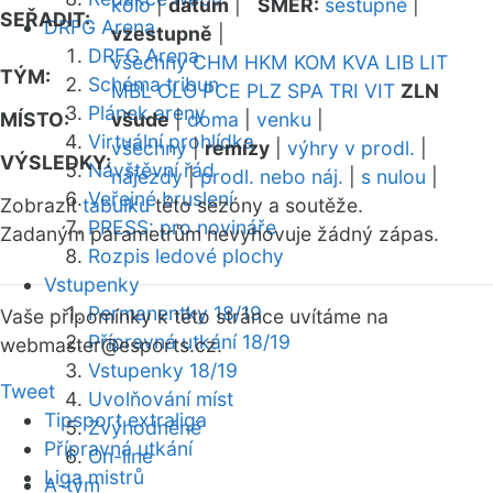
kolo
|
datum
|
SMĚR:
sestupně
|
SEŘADIT:
DRFG Arena
vzestupně
|
DRFG Arena
všechny
CHM
HKM
KOM
KVA
LIB
LIT
TÝM:
Schéma tribun
MBL
OLO
PCE
PLZ
SPA
TRI
VIT
ZLN
Plánek areny
MÍSTO:
všude
|
doma
|
venku
|
Virtuální prohlídka
všechny
|
remízy
|
výhry v prodl.
|
VÝSLEDKY:
Návštěvní řád
nájezdy
|
prodl. nebo náj.
|
s nulou
|
Veřejné bruslení
Zobrazit
tabulku
této sezóny a soutěže.
PRESS: pro novináře
Zadaným parametrům nevyhovuje žádný zápas.
Rozpis ledové plochy
Vstupenky
Permanentky 18/19
Vaše připomínky k této stránce uvítáme na
Přípravná utkání 18/19
webmaster
@esports.cz.
Vstupenky 18/19
Tweet
Uvolňování míst
Tipsport extraliga
Zvýhodněné
Přípravná utkání
On-line
Liga mistrů
A-tým