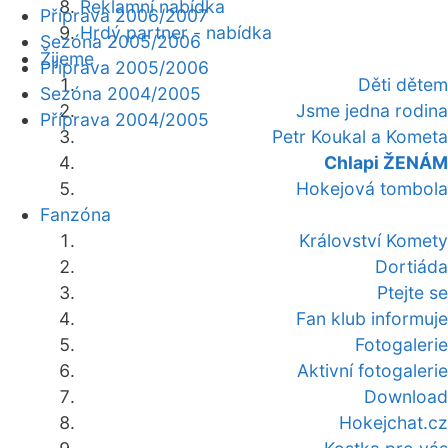
Reklamní nabídka
Příprava 2006/2007
Hrdý partner - nabídka
Sezóna 2005/2006
Žijeme
Příprava 2005/2006
Děti dětem
Sezóna 2004/2005
Jsme jedna rodina
Příprava 2004/2005
Petr Koukal a Kometa
Chlapi ŽENÁM
Hokejová tombola
Fanzóna
Království Komety
Dortiáda
Ptejte se
Fan klub informuje
Fotogalerie
Aktivní fotogalerie
Download
Hokejchat.cz