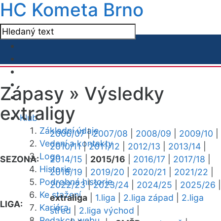
HC Kometa Brno
Zápasy »
Výsledky
extraligy
Klub
Základní údaje
2006/07
|
2007/08
|
2008/09
|
2009/10
|
Vedení a kontakty
2010/11
|
2011/12
|
2012/13
|
2013/14
|
Logo
SEZONA:
2014/15
|
2015/16
|
2016/17
|
2017/18
|
Historie
2018/19
|
2019/20
|
2020/21
|
2021/22
|
Podrobná historie
2022/23
|
2023/24
|
2024/25
|
2025/26
|
Ke stažení
extraliga
|
1.liga
|
2.liga západ
|
2.liga
LIGA:
Kariéra
střed
|
2.liga východ
|
Redakce webu