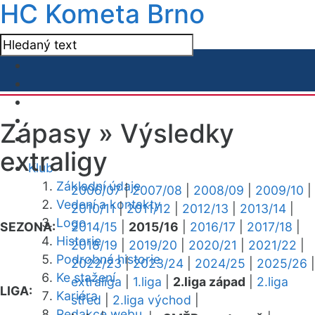
HC Kometa Brno
Zápasy »
Výsledky
extraligy
Klub
Základní údaje
2006/07
|
2007/08
|
2008/09
|
2009/10
|
Vedení a kontakty
2010/11
|
2011/12
|
2012/13
|
2013/14
|
Logo
SEZONA:
2014/15
|
2015/16
|
2016/17
|
2017/18
|
Historie
2018/19
|
2019/20
|
2020/21
|
2021/22
|
Podrobná historie
2022/23
|
2023/24
|
2024/25
|
2025/26
|
Ke stažení
extraliga
|
1.liga
|
2.liga západ
|
2.liga
LIGA:
Kariéra
střed
|
2.liga východ
|
Redakce webu