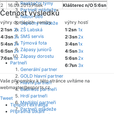
Realizační týmy
2
16.09.2015
Písek
Klášterec n/O
5:6sn
Partneři mládeže
Četnost výsledků
Nábor dětí
výhry domácích
remízy
výhry hostí
Úspěchy mládeže
2:1sn
2x
ZŠ Labská
1:2sn
1x
SMS servis
4:3sn
3x
2:3sn
2x
Týmová fota
5:4sn
2x
3:4sn
1x
Zápasy juniorů
6:5sn
2x
4:5sn
3x
Zápasy dorostu
7:6sn
1x
5:6sn
2x
Partneři
6:7sn
3x
Generální partner
GOLD hlavní partner
Vaše připomínky k této stránce uvítáme na
Hlavní partneři
webmaster
@esports.cz.
Business partneři
Hrdí partneři
Tweet
Mediální partneři
Tipsport extraliga
Partneři mládeže
Přípravná utkání