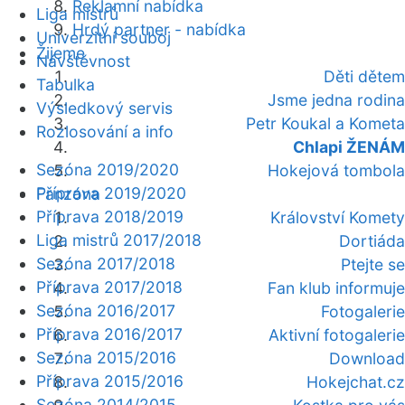
Reklamní nabídka
Liga mistrů
Hrdý partner - nabídka
Univerzitní souboj
Žijeme
Návštěvnost
Děti dětem
Tabulka
Jsme jedna rodina
Výsledkový servis
Petr Koukal a Kometa
Rozlosování a info
Chlapi ŽENÁM
Sezóna 2019/2020
Hokejová tombola
Příprava 2019/2020
Fanzóna
Příprava 2018/2019
Království Komety
Liga mistrů 2017/2018
Dortiáda
Sezóna 2017/2018
Ptejte se
Příprava 2017/2018
Fan klub informuje
Sezóna 2016/2017
Fotogalerie
Příprava 2016/2017
Aktivní fotogalerie
Sezóna 2015/2016
Download
Příprava 2015/2016
Hokejchat.cz
Sezóna 2014/2015