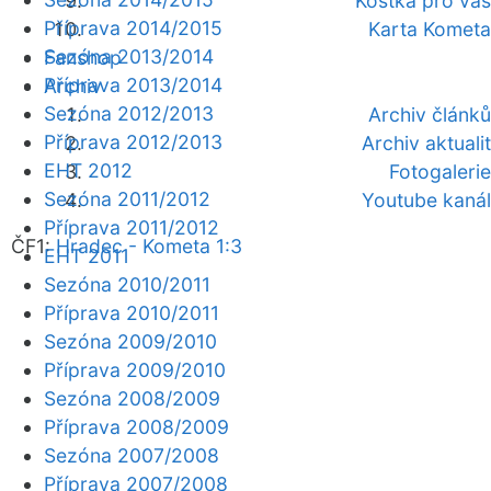
Kostka pro vás
Příprava 2014/2015
Karta Kometa
Sezóna 2013/2014
Fanshop
Příprava 2013/2014
Archiv
Sezóna 2012/2013
Archiv článků
Příprava 2012/2013
Archiv aktualit
EHT 2012
Fotogalerie
Sezóna 2011/2012
Youtube kanál
Příprava 2011/2012
ČF1:
Hradec - Kometa 1:3
EHT 2011
Sezóna 2010/2011
Příprava 2010/2011
Sezóna 2009/2010
Příprava 2009/2010
Sezóna 2008/2009
Příprava 2008/2009
Sezóna 2007/2008
Příprava 2007/2008