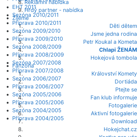
Reklamní nabídka
EHT 2011
Hrdý partner - nabídka
Sezóna 2010/2011
Žijeme
Příprava 2010/2011
Děti dětem
Sezóna 2009/2010
Jsme jedna rodina
Příprava 2009/2010
Petr Koukal a Kometa
Sezóna 2008/2009
Chlapi ŽENÁM
Příprava 2008/2009
Hokejová tombola
Sezóna 2007/2008
Fanzóna
Příprava 2007/2008
Království Komety
Sezóna 2006/2007
Dortiáda
Příprava 2006/2007
Ptejte se
Sezóna 2005/2006
Fan klub informuje
Příprava 2005/2006
Fotogalerie
Sezóna 2004/2005
Aktivní fotogalerie
Příprava 2004/2005
Download
Hokejchat.cz