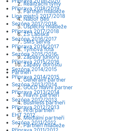
Příprava 2019/2020
Realizační týmy
Příprava 2018/2019
Partneři mládeže
Liga mistrů 2017/2018
Nábor dětí
Sezóna 2017/2018
Úspěchy mládeže
Příprava 2017/2018
ZŠ Labská
Sezóna 2016/2017
SMS servis
Příprava 2016/2017
Týmová fota
Sezóna 2015/2016
Zápasy juniorů
Příprava 2015/2016
Zápasy dorostu
Sezóna 2014/2015
Partneři
Příprava 2014/2015
Generální partner
Sezóna 2013/2014
GOLD hlavní partner
Příprava 2013/2014
Hlavní partneři
Sezóna 2012/2013
Business partneři
Příprava 2012/2013
Hrdí partneři
EHT 2012
Mediální partneři
Sezóna 2011/2012
Partneři mládeže
Příprava 2011/2012