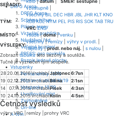
kolo
|
datum
|
SMĚR:
sestupně
|
SEŘADIT:
DRFG Arena
vzestupně
|
DRFG Arena
všechny
BIL
DEC
HBR
JBL
JHR
KLT
KNO
Schéma tribun
TÝM:
KOB
KOL
NYM
PEL
PIS
RIS
SOK
TAB
TRU
Plánek areny
VRC
ZNS
Virtuální prohlídka
MÍSTO:
všude
|
doma
|
venku
|
Návštěvní řád
všechny
|
remízy
|
výhry v prodl.
|
VÝSLEDKY:
Veřejné bruslení
nájezdy
|
prodl. nebo náj.
|
s nulou
|
PRESS: pro novináře
Zobrazit
tabulku
této sezóny a soutěže.
Rozpis ledové plochy
Tučně je vyznačen tým soupeře.
Vstupenky
28
20.01.2016
Vrchlabí
Jablonec
6:7sn
Permanentky 18/19
Přípravná utkání 18/19
19
02.12.2015
Vrchlabí
Bílina
2:1sn
Vstupenky 18/19
14
07.11.2015
Vrchlabí
Písek
4:3sn
Uvolňování míst
10
24.10.2015
Vrchlabí
Kolín
4:5sn
Zvýhodněné
Četnost výsledků
On-line
výhry VRC |
remízy |
prohry VRC
A-tým