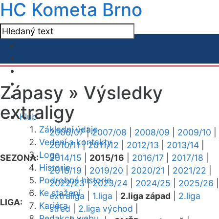
HC Kometa Brno
Zápasy »
Výsledky
extraligy
Klub
Základní údaje
2006/07
|
2007/08
|
2008/09
|
2009/10
|
Vedení a kontakty
2010/11
|
2011/12
|
2012/13
|
2013/14
|
Logo
SEZONA:
2014/15
|
2015/16
|
2016/17
|
2017/18
|
Historie
2018/19
|
2019/20
|
2020/21
|
2021/22
|
Podrobná historie
2022/23
|
2023/24
|
2024/25
|
2025/26
|
Ke stažení
extraliga
|
1.liga
|
2.liga západ
|
2.liga
LIGA:
Kariéra
střed
|
2.liga východ
|
Redakce webu