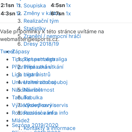
2:1sn
1x
4:5sn
1x
Soupiska
Změny v kádru
4:3sn
1x
6:7sn
1x
Realizační tým
Statistiky
Vaše připomínky k této stránce uvítáme na
Zranění / nemocní hráči
webmaster
@esports.cz.
Dresy 2018/19
Tweet
Zápasy
Tipsport extraliga
Tipsport extraliga
Přípravná utkání
Přípravná utkání
Liga mistrů
Liga mistrů
Univerzitní souboj
Univerzitní souboj
Návštěvnost
Návštěvnost
Tabulka
Tabulka
Výsledkový servis
Výsledkový servis
Rozlosování a info
Rozlosování a info
Mládež
Sezóna 2019/2020
Kontakty a informace