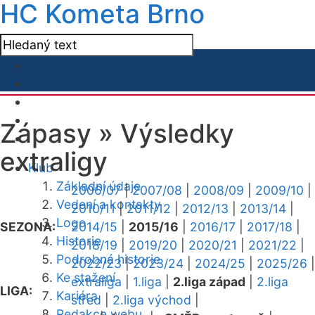
HC Kometa Brno
Zápasy »
Výsledky
extraligy
Klub
Základní údaje
2006/07
|
2007/08
|
2008/09
|
2009/10
|
Vedení a kontakty
2010/11
|
2011/12
|
2012/13
|
2013/14
|
Logo
SEZONA:
2014/15
|
2015/16
|
2016/17
|
2017/18
|
Historie
2018/19
|
2019/20
|
2020/21
|
2021/22
|
Podrobná historie
2022/23
|
2023/24
|
2024/25
|
2025/26
|
Ke stažení
extraliga
|
1.liga
|
2.liga západ
|
2.liga
LIGA:
Kariéra
střed
|
2.liga východ
|
Redakce webu