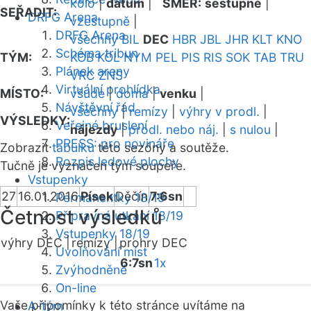
kolo
|
datum
|
SMĚR:
sestupně
|
SEŘADIT:
DRFG Arena
vzestupně
|
DRFG Arena
všechny
BIL
DEC
HBR
JBL
JHR
KLT
KNO
Schéma tribun
TÝM:
KOB
KOL
NYM
PEL
PIS
RIS
SOK
TAB
TRU
Plánek areny
VRC
ZNS
Virtuální prohlídka
MÍSTO:
všude
|
doma
|
venku
|
Návštěvní řád
všechny
|
remízy
|
výhry v prodl.
|
VÝSLEDKY:
Veřejné bruslení
nájezdy
|
prodl. nebo náj.
|
s nulou
|
PRESS: pro novináře
Zobrazit
tabulku
této sezóny a soutěže.
Rozpis ledové plochy
Tučně je vyznačen tým soupeře.
Vstupenky
27
16.01.2016
Písek
Děčín
7:6sn
Permanentky 18/19
Četnost výsledků
Přípravná utkání 18/19
Vstupenky 18/19
výhry DEC |
remízy |
prohry DEC
Uvolňování míst
6:7sn
1x
Zvýhodněné
On-line
Vaše připomínky k této stránce uvítáme na
A-tým