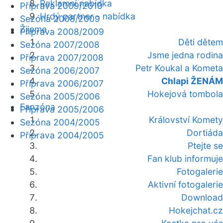
Reklamní nabídka
Příprava 2009/2010
Hrdý partner - nabídka
Sezóna 2008/2009
Žijeme
Příprava 2008/2009
Děti dětem
Sezóna 2007/2008
Jsme jedna rodina
Příprava 2007/2008
Petr Koukal a Kometa
Sezóna 2006/2007
Chlapi ŽENÁM
Příprava 2006/2007
Hokejová tombola
Sezóna 2005/2006
Fanzóna
Příprava 2005/2006
Království Komety
Sezóna 2004/2005
Dortiáda
Příprava 2004/2005
Ptejte se
Fan klub informuje
Fotogalerie
Aktivní fotogalerie
Download
Hokejchat.cz