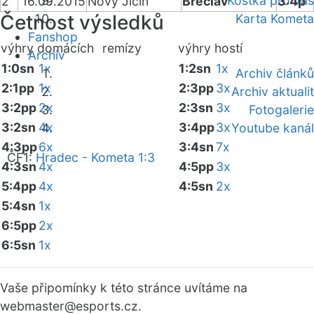
Kostka pro vás
2
16.09.2015
Nový Jičín
Břeclav
3:4p
Četnost výsledků
Karta Kometa
Fanshop
výhry domácích
remízy
výhry hostí
Archiv
1:0sn
1x
1:2sn
1x
Archiv článků
2:1pp
1x
2:3pp
3x
Archiv aktualit
3:2pp
2x
2:3sn
3x
Fotogalerie
3:2sn
4x
3:4pp
3x
Youtube kanál
4:3pp
6x
3:4sn
7x
ČF1:
Hradec - Kometa 1:3
4:3sn
4x
4:5pp
3x
5:4pp
4x
4:5sn
2x
5:4sn
1x
6:5pp
2x
6:5sn
1x
Vaše připomínky k této stránce uvítáme na
webmaster
@esports.cz.