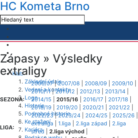
HC Kometa Brno
Zápasy »
Výsledky
extraligy
Klub
Základní údaje
2006/07
|
2007/08
|
2008/09
|
2009/10
|
Vedení a kontakty
2010/11
|
2011/12
|
2012/13
|
2013/14
|
Logo
SEZONA:
2014/15
|
2015/16
|
2016/17
|
2017/18
|
Historie
2018/19
|
2019/20
|
2020/21
|
2021/22
|
Podrobná historie
2022/23
|
2023/24
|
2024/25
|
2025/26
|
Ke stažení
extraliga
|
1.liga
|
2.liga západ
|
2.liga
LIGA:
Kariéra
střed
|
2.liga východ
|
Redakce webu