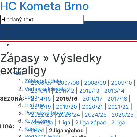
HC Kometa Brno
Zápasy »
Výsledky
extraligy
Klub
Základní údaje
2006/07
|
2007/08
|
2008/09
|
2009/10
|
Vedení a kontakty
2010/11
|
2011/12
|
2012/13
|
2013/14
|
Logo
SEZONA:
2014/15
|
2015/16
|
2016/17
|
2017/18
|
Historie
2018/19
|
2019/20
|
2020/21
|
2021/22
|
Podrobná historie
2022/23
|
2023/24
|
2024/25
|
2025/26
|
Ke stažení
extraliga
|
1.liga
|
2.liga západ
|
2.liga
LIGA:
Kariéra
střed
|
2.liga východ
|
Redakce webu