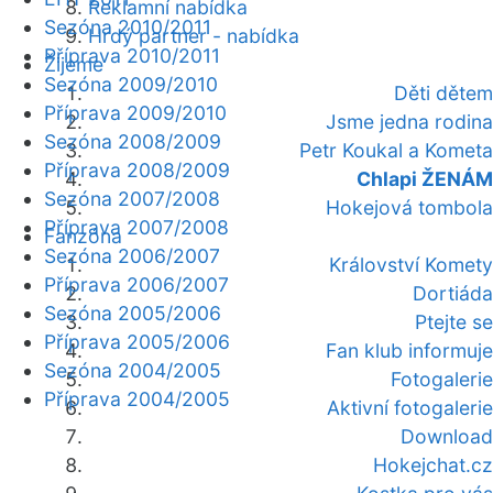
Reklamní nabídka
Sezóna 2010/2011
Hrdý partner - nabídka
Příprava 2010/2011
Žijeme
Sezóna 2009/2010
Děti dětem
Příprava 2009/2010
Jsme jedna rodina
Sezóna 2008/2009
Petr Koukal a Kometa
Příprava 2008/2009
Chlapi ŽENÁM
Sezóna 2007/2008
Hokejová tombola
Příprava 2007/2008
Fanzóna
Sezóna 2006/2007
Království Komety
Příprava 2006/2007
Dortiáda
Sezóna 2005/2006
Ptejte se
Příprava 2005/2006
Fan klub informuje
Sezóna 2004/2005
Fotogalerie
Příprava 2004/2005
Aktivní fotogalerie
Download
Hokejchat.cz