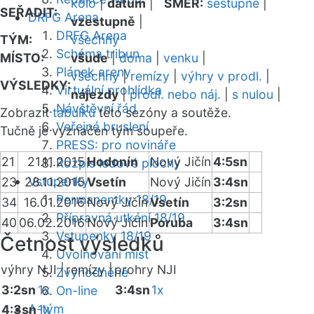
kolo
|
datum
|
SMĚR:
sestupně
|
SEŘADIT:
DRFG Arena
vzestupně
|
DRFG Arena
TÝM:
všechny
Schéma tribun
MÍSTO:
všude
|
doma
|
venku
|
Plánek areny
všechny
|
remízy
|
výhry v prodl.
|
VÝSLEDKY:
Virtuální prohlídka
nájezdy
|
prodl. nebo náj.
|
s nulou
|
Návštěvní řád
Zobrazit
tabulku
této sezóny a soutěže.
Veřejné bruslení
Tučně je vyznačen tým soupeře.
PRESS: pro novináře
21
21.11.2015
Hodonín
Nový Jičín
4:5sn
Rozpis ledové plochy
Vstupenky
23
28.11.2015
Vsetín
Nový Jičín
3:4sn
Permanentky 18/19
34
16.01.2016
Nový Jičín
Vsetín
3:2sn
Přípravná utkání 18/19
40
06.02.2016
Nový Jičín
Poruba
3:4sn
Vstupenky 18/19
Četnost výsledků
Uvolňování míst
výhry NJI |
remízy |
prohry NJI
Zvýhodněné
3:2sn
1x
3:4sn
1x
On-line
A-tým
4:3sn
1x