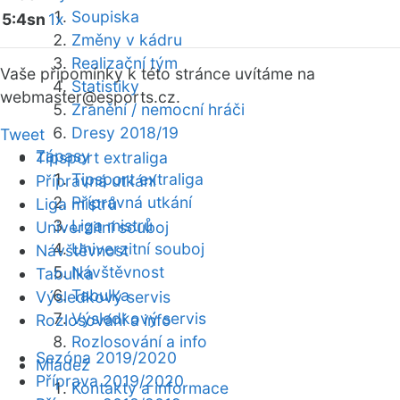
Soupiska
5:4sn
1x
Změny v kádru
Realizační tým
Vaše připomínky k této stránce uvítáme na
Statistiky
webmaster
@esports.cz.
Zranění / nemocní hráči
Dresy 2018/19
Tweet
Zápasy
Tipsport extraliga
Tipsport extraliga
Přípravná utkání
Přípravná utkání
Liga mistrů
Liga mistrů
Univerzitní souboj
Univerzitní souboj
Návštěvnost
Návštěvnost
Tabulka
Tabulka
Výsledkový servis
Výsledkový servis
Rozlosování a info
Rozlosování a info
Sezóna 2019/2020
Mládež
Příprava 2019/2020
Kontakty a informace