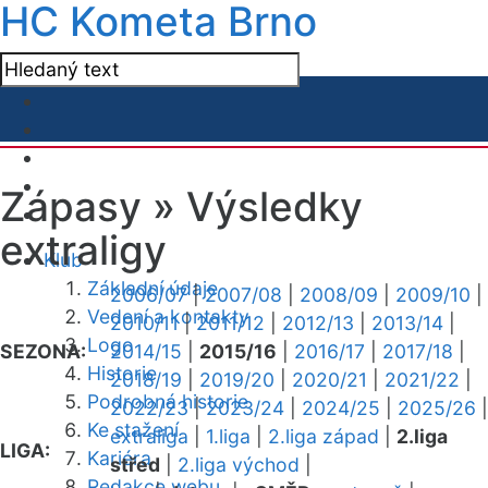
HC Kometa Brno
Zápasy »
Výsledky
extraligy
Klub
Základní údaje
2006/07
|
2007/08
|
2008/09
|
2009/10
|
Vedení a kontakty
2010/11
|
2011/12
|
2012/13
|
2013/14
|
Logo
SEZONA:
2014/15
|
2015/16
|
2016/17
|
2017/18
|
Historie
2018/19
|
2019/20
|
2020/21
|
2021/22
|
Podrobná historie
2022/23
|
2023/24
|
2024/25
|
2025/26
|
Ke stažení
extraliga
|
1.liga
|
2.liga západ
|
2.liga
LIGA:
Kariéra
střed
|
2.liga východ
|
Redakce webu