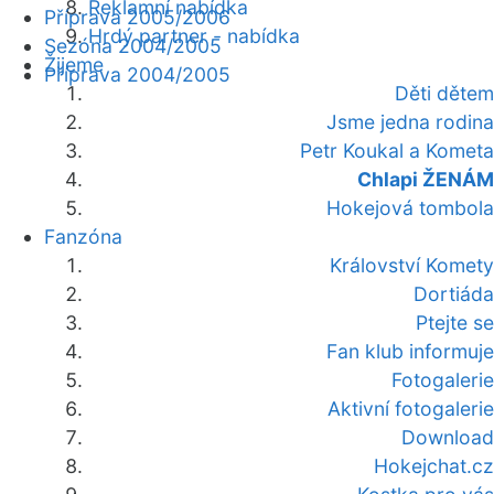
Reklamní nabídka
Příprava 2005/2006
Hrdý partner - nabídka
Sezóna 2004/2005
Žijeme
Příprava 2004/2005
Děti dětem
Jsme jedna rodina
Petr Koukal a Kometa
Chlapi ŽENÁM
Hokejová tombola
Fanzóna
Království Komety
Dortiáda
Ptejte se
Fan klub informuje
Fotogalerie
Aktivní fotogalerie
Download
Hokejchat.cz