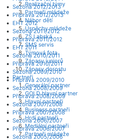
Realizační týmy
Sezóna 2012/2013
Partneři mládeže
Příprava 2012/2013
Nábor dětí
EHT 2012
Úspěchy mládeže
Sezóna 2011/2012
ZŠ Labská
Příprava 2011/2012
SMS servis
EHT 2011
Týmová fota
Sezóna 2010/2011
Zápasy juniorů
Příprava 2010/2011
Zápasy dorostu
Sezóna 2009/2010
Partneři
Příprava 2009/2010
Generální partner
Sezóna 2008/2009
GOLD hlavní partner
Příprava 2008/2009
Hlavní partneři
Sezóna 2007/2008
Business partneři
Příprava 2007/2008
Hrdí partneři
Sezóna 2006/2007
Mediální partneři
Příprava 2006/2007
Partneři mládeže
Sezóna 2005/2006