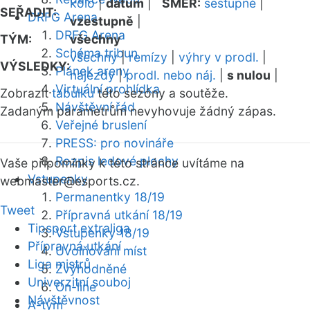
kolo
|
datum
|
SMĚR:
sestupně
|
SEŘADIT:
DRFG Arena
vzestupně
|
DRFG Arena
TÝM:
všechny
Schéma tribun
všechny
|
remízy
|
výhry v prodl.
|
VÝSLEDKY:
Plánek areny
nájezdy
|
prodl. nebo náj.
|
s nulou
|
Virtuální prohlídka
Zobrazit
tabulku
této sezóny a soutěže.
Návštěvní řád
Zadaným parametrům nevyhovuje žádný zápas.
Veřejné bruslení
PRESS: pro novináře
Rozpis ledové plochy
Vaše připomínky k této stránce uvítáme na
Vstupenky
webmaster
@esports.cz.
Permanentky 18/19
Tweet
Přípravná utkání 18/19
Tipsport extraliga
Vstupenky 18/19
Přípravná utkání
Uvolňování míst
Liga mistrů
Zvýhodněné
Univerzitní souboj
On-line
Návštěvnost
A-tým