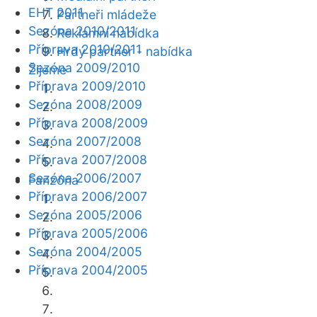
EHT 2011
Partneři mládeže
Sezóna 2010/2011
Reklamní nabídka
Příprava 2010/2011
Hrdý partner - nabídka
Sezóna 2009/2010
Žijeme
Příprava 2009/2010
Sezóna 2008/2009
Příprava 2008/2009
Sezóna 2007/2008
Příprava 2007/2008
Sezóna 2006/2007
Fanzóna
Příprava 2006/2007
Sezóna 2005/2006
Příprava 2005/2006
Sezóna 2004/2005
Příprava 2004/2005