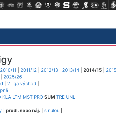
igy
2010/11
|
2011/12
|
2012/13
|
2013/14
|
2014/15
|
2015
|
2025/26
|
ed
|
2.liga východ
|
upně
|
D
KLA
LTM
MST
PRO
SUM
TRE
UNL
y
|
prodl. nebo náj.
|
s nulou
|