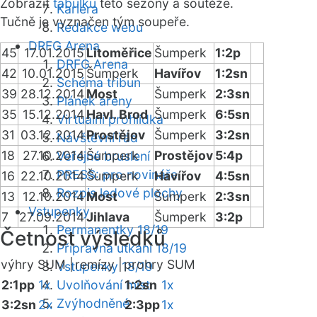
Zobrazit
tabulku
této sezóny a soutěže.
Kariéra
Tučně je vyznačen tým soupeře.
Redakce webu
DRFG Arena
45
17.01.2015
Litoměřice
Šumperk
1:2p
DRFG Arena
42
10.01.2015
Šumperk
Havířov
1:2sn
Schéma tribun
39
28.12.2014
Most
Šumperk
2:3sn
Plánek areny
35
15.12.2014
Havl. Brod
Šumperk
6:5sn
Virtuální prohlídka
31
03.12.2014
Prostějov
Šumperk
3:2sn
Návštěvní řád
18
27.10.2014
Šumperk
Prostějov
5:4p
Veřejné bruslení
PRESS: pro novináře
16
22.10.2014
Šumperk
Havířov
4:5sn
Rozpis ledové plochy
13
12.10.2014
Most
Šumperk
2:3sn
Vstupenky
7
27.09.2014
Jihlava
Šumperk
3:2p
Permanentky 18/19
Četnost výsledků
Přípravná utkání 18/19
výhry SUM |
remízy |
prohry SUM
Vstupenky 18/19
2:1pp
1x
Uvolňování míst
1:2sn
1x
Zvýhodněné
3:2sn
2x
2:3pp
1x