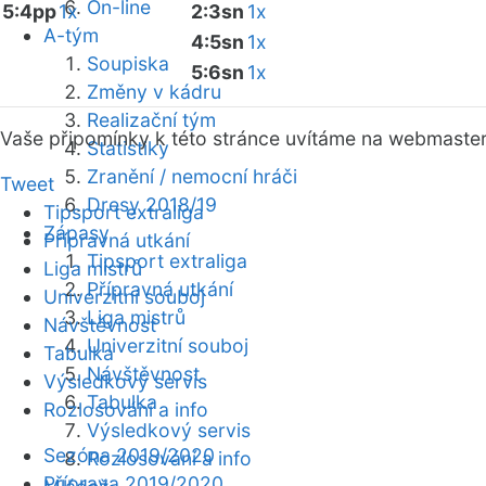
On-line
5:4pp
1x
2:3sn
1x
A-tým
4:5sn
1x
Soupiska
5:6sn
1x
Změny v kádru
Realizační tým
Vaše připomínky k této stránce uvítáme na webmaste
Statistiky
Zranění / nemocní hráči
Tweet
Dresy 2018/19
Tipsport extraliga
Zápasy
Přípravná utkání
Tipsport extraliga
Liga mistrů
Přípravná utkání
Univerzitní souboj
Liga mistrů
Návštěvnost
Univerzitní souboj
Tabulka
Návštěvnost
Výsledkový servis
Tabulka
Rozlosování a info
Výsledkový servis
Sezóna 2019/2020
Rozlosování a info
Příprava 2019/2020