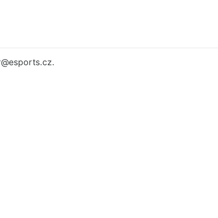
r
@esports.cz.